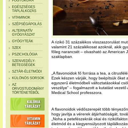
FOGYÓKÚRA
EGÉSZSÉGES
TÁPLÁLKOZÁS
VITAMINOK
SZÉPSÉGÁPOLÁS
ALTERNATÍV
GYÓGYÁSZAT
GYÓGYTEÁK
A rizikó 31 százalékos visszaszorulást mut
valamint 21 százalékosat azoknál, akik gyak
SZEX
főleg narancsét – olvasható az American Jo
PSZICHOLÓGIA
szaklapban.
SZENVEDÉLY-
BETEGSÉGEK
SZTÁR-ÉLETMÓDI
„A flavonoidok fő forrása a tea, a citrusfél
Ezek készen várják, hogy beépítsük őket 
KÜLÖNÖS SORSOK
egyszerű életmódbeli változtatásokkal cs
AZ
veszélye” – fogalmazott a kutatást vezető
ORVOSTUDOMÁNY
Medical School professzora.
TÖRTÉNETÉBŐL
A flavonoidok védőszerepét több tényezőne
hogy javítja a vérerek átjárhatóságát, tov
„Noha a petefészekrák okai és rizikófakto
életmód és a kiegyensúlyozott táplálkozás