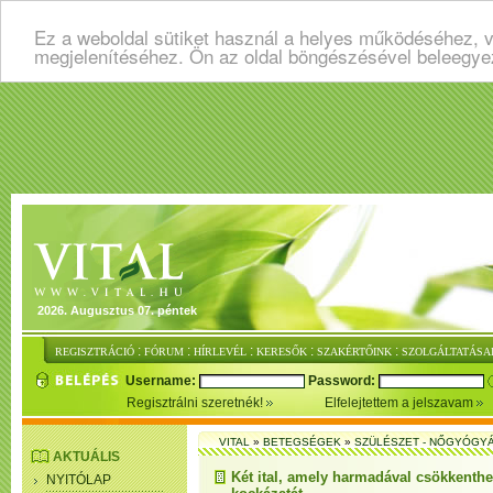
Ez a weboldal sütiket használ a helyes működéséhez, v
megjelenítéséhez. Ön az oldal böngészésével beleegye
2026. Augusztus 07. péntek
:
:
:
:
:
REGISZTRÁCIÓ
FÓRUM
HÍRLEVÉL
KERESŐK
SZAKÉRTŐINK
SZOLGÁLTATÁSA
Username:
Password:
Regisztrálni szeretnék!
Elfelejtettem a jelszavam
VITAL
»
BETEGSÉGEK
»
SZÜLÉSZET - NŐGYÓGY
AKTUÁLIS
Két ital, amely harmadával csökkenthe
NYITÓLAP