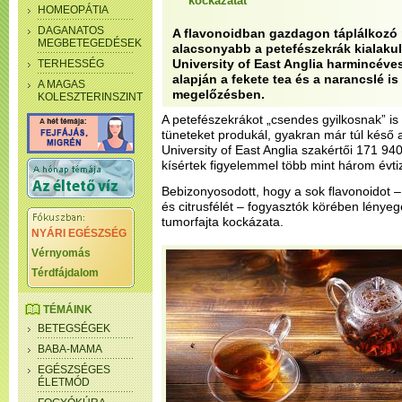
kockázatát
HOMEOPÁTIA
DAGANATOS
A flavonoidban gazdagon táplálkozó
MEGBETEGEDÉSEK
alacsonyabb a petefészekrák kialakul
University of East Anglia harmincéve
TERHESSÉG
alapján a fekete tea és a narancslé i
A MAGAS
megelőzésben.
KOLESZTERINSZINT
A petefészekrákot „csendes gyilkosnak” is
tüneteket produkál, gyakran már túl késő a
University of East Anglia szakértői 171 940
kísértek figyelemmel több mint három évti
Bebizonyosodott, hogy a sok flavonoidot – 
és citrusfélét – fogyasztók körében lény
tumorfajta kockázata.
NYÁRI EGÉSZSÉG
Vérnyomás
Térdfájdalom
TÉMÁINK
BETEGSÉGEK
BABA-MAMA
EGÉSZSÉGES
ÉLETMÓD