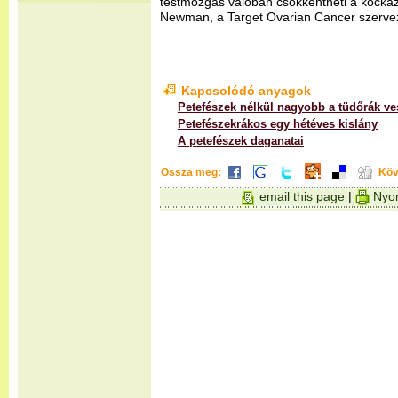
testmozgás valóban csökkentheti a kockáza
Newman, a Target Ovarian Cancer szervez
Kapcsolódó anyagok
Petefészek nélkül nagyobb a tüdőrák ve
Petefészekrákos egy hétéves kislány
A petefészek daganatai
Ossza meg:
Köv
email this page
|
Nyom