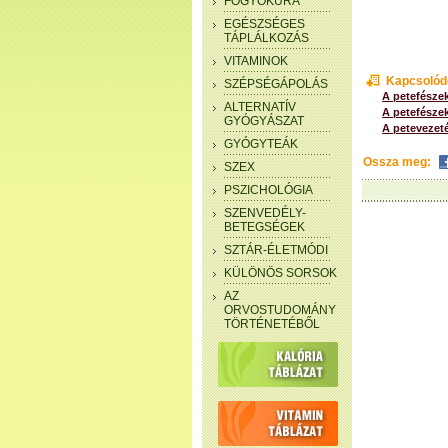
FOGYÓKÚRA
EGÉSZSÉGES
TÁPLÁLKOZÁS
VITAMINOK
Kapcsolód
SZÉPSÉGÁPOLÁS
A petefésze
ALTERNATÍV
A petefészek
GYÓGYÁSZAT
A petevezet
GYÓGYTEÁK
Ossza meg:
SZEX
PSZICHOLÓGIA
SZENVEDÉLY-
BETEGSÉGEK
SZTÁR-ÉLETMÓDI
KÜLÖNÖS SORSOK
AZ
ORVOSTUDOMÁNY
TÖRTÉNETÉBŐL