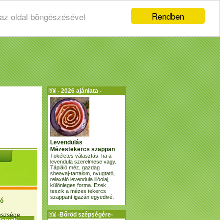
Rendben
 az oldal böngészésével
- 2026 ajánlata -
Levendulás
Mézestekercs szappan
Tökéletes választás, ha a
levendula szerelmese vagy.
Tápláló méz, gazdag
sheavaj-tartalom, nyugtató,
relaxáló levendula illóolaj,
különleges forma. Ezek
teszik a mézes tekercs
szappant igazán egyedivé.
ió
-Bőröd szépségére-
gészsége