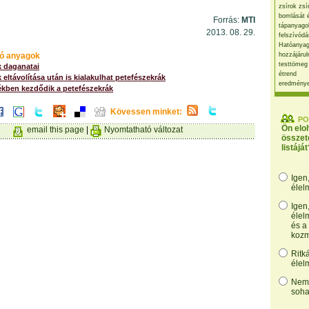
zsírok zsí
bomlását 
Forrás:
MTI
tápanyago
2013. 08. 29.
felszívódá
Hatóanyag
ó anyagok
hozzájárul
testtömeg
k daganatai
étrend
 eltávolítása után is kialakulhat petefészekrák
eredmény
ékben kezdődik a petefészekrák
Kövessen minket:
PO
Ön elo
email this page
|
Nyomtatható változat
összet
listáját
Igen
élel
Igen
élel
és a
kozm
Ritk
élel
Nem,
soha