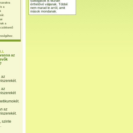
suttogások is tisztán
rsavakra
érthetővé váljanak. Többé
és a
nem marad le arról, amit
mások mondanak.
k
sát.
ai
nak a
 csökkentő
ességéhez.
LL
lvassa az
evők
?
, az
miszerekét.
, az
miszerekét
etikumokét.
án az
miszerekét.
 szinte
.