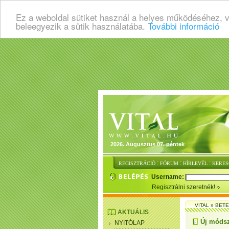
Ez a weboldal sütiket használ a helyes működéséhez, 
beleegyezik a sütik használatába.
További információ
2026. Augusztus 07. péntek
:
:
:
REGISZTRÁCIÓ
FÓRUM
HÍRLEVÉL
KERES
Username:
Regisztrálni szeretnék!
VITAL
»
BET
AKTUÁLIS
Új módsz
NYITÓLAP