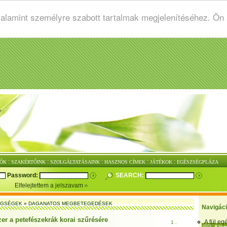
valamint személyre szabott tartalmak megjelenítéséhez. Ön
:
:
:
:
:
ŐK
SZAKÉRTŐINK
SZOLGÁLTATÁSAINK
HASZNOS CÍMEK
JÁTÉKOK
EGÉSZSÉGPLÁZA
Password:
SEARCH:
Elfelejtettem a jelszavam
EGSÉGEK
»
DAGANATOS MEGBETEGEDÉSEK
Navigác
er a petefészekrák korai szűrésére
A fül e
1 .