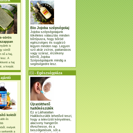
atunk
Bio Jojoba szépségolaj
Jojoba szépségolajunk
tökéletes választás minden
s-sörös
bőrtípusra, hogy bőröd
szappan
egészséges és sugárzó
legyen minden nap. Legyen
nyáink is
szó akár zsíros, pattanásos
gy sörtől
vagy száraz, érzékeny
 nő a haj,
bőrről, Jojoba
 lesz. A
Szépségolajunk mindig a
kkenti a haj
segítségedre lesz.
t, a korpát.
- Egészségpláza
ajánlatunk -
ajánló
Újratölthető
hallókészülék
Ez a Láthatatlan
ító koktél
Hallókészülék lehetővé teszi,
hogy a televíziót kényelmes,
osabb és
alacsony hangerőn
ebb
élvezhesse, és a
kből, melyek
beszélgetések, sőt a
 serkentik a