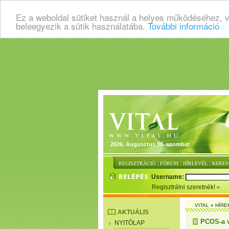
Ez a weboldal sütiket használ a helyes működéséhez, 
beleegyezik a sütik használatába.
További információ
2026. Augusztus 08. szombat
:
:
:
REGISZTRÁCIÓ
FÓRUM
HÍRLEVÉL
KERES
Username:
Regisztrálni szeretnék!
VITAL
»
HÍRE
AKTUÁLIS
PCOS-a v
NYITÓLAP