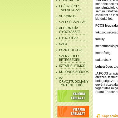
FOGYÓKÚRA
190 kalóriát et
mindenkinek meg
EGÉSZSÉGES
menstruációjuka
TÁPLÁLKOZÁS
sem mutatott vál
csökkent az inzu
VITAMINOK
kielégítő lett.
SZÉPSÉGÁPOLÁS
PCOS leggyakor
ALTERNATÍV
GYÓGYÁSZAT
fokozott szőrösö
GYÓGYTEÁK
túlsúly
SZEX
menstruációs p
PSZICHOLÓGIA
meddőség
SZENVEDÉLY-
BETEGSÉGEK
pattanások
SZTÁR-ÉLETMÓDI
Lehetséges a 
KÜLÖNÖS SORSOK
„A PCOS terápiá
étkezés, testmo
AZ
betegség szere
ORVOSTUDOMÁNY
egyéni vizsgála
TÖRTÉNETÉBŐL
fogantatás mily
Budai Endokrin
Kapcsolód