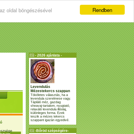
Rendben
 az oldal böngészésével
- 2026 ajánlata -
Levendulás
Mézestekercs szappan
Tökéletes választás, ha a
levendula szerelmese vagy.
Tápláló méz, gazdag
sheavaj-tartalom, nyugtató,
relaxáló levendula illóolaj,
különleges forma. Ezek
teszik a mézes tekercs
szappant igazán egyedivé.
ió
-Bőröd szépségére-
gészsége