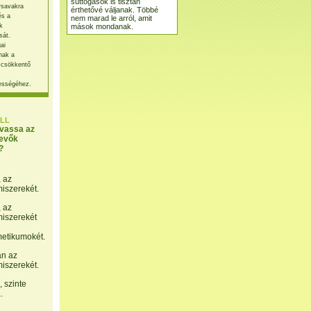
suttogások is tisztán
rsavakra
érthetővé váljanak. Többé
és a
nem marad le arról, amit
mások mondanak.
k
sát.
ai
nak a
 csökkentő
ességéhez.
LL
lvassa az
evők
?
, az
miszerekét.
, az
miszerekét
etikumokét.
án az
miszerekét.
 szinte
.