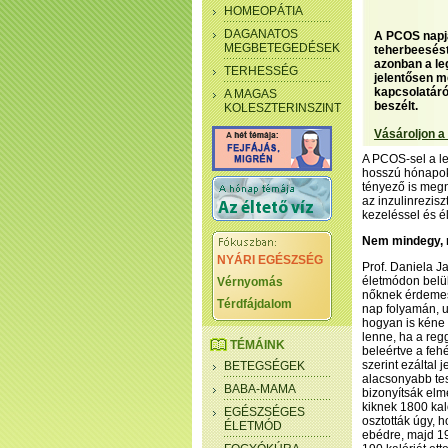
HOMEOPÁTIA
DAGANATOS
A PCOS napj
MEGBETEGEDÉSEK
teherbeesést
azonban a leg
TERHESSÉG
jelentősen m
kapcsolatáró
A MAGAS
beszélt.
KOLESZTERINSZINT
Vásároljon a
A PCOS-sel a le
hosszú hónapok 
tényező is megn
az inzulinrezisz
kezeléssel és é
Nem mindegy, m
NYÁRI EGÉSZSÉG
Prof. Daniela 
életmódon belü
Vérnyomás
nőknek érdemes 
Térdfájdalom
nap folyamán, 
hogyan is kéne 
lenne, ha a reg
TÉMÁINK
beleértve a feh
szerint ezáltal
BETEGSÉGEK
alacsonyabb tes
BABA-MAMA
bizonyítsák elm
kiknek 1800 kal
EGÉSZSÉGES
osztották úgy, h
ÉLETMÓD
ebédre, majd 190