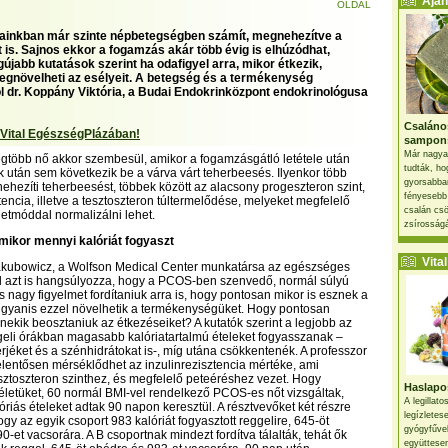
Ajánl
OLDAL
ainkban már szinte népbetegségben számít, megnehezítve a
 is. Sajnos ekkor a fogamzás akár több évig is elhúzódhat,
újabb kutatások szerint ha odafigyel arra, mikor étkezik,
egnövelheti az esélyeit. A betegség és a termékenység
l dr. Koppány Viktória, a Budai Endokrinközpont endokrinológusa
Csaláno
 Vital EgészségPlázában!
sampon
Már nagya
gtöbb nő akkor szembesül, amikor a fogamzásgátló letétele után
tudták, ho
után sem következik be a várva várt teherbeesés. Ilyenkor több
gyorsabban
ehezíti teherbeesést, többek között az alacsony progeszteron szint,
fényesebb
tencia, illetve a tesztoszteron túltermelődése, melyeket megfelelő
csalán csö
letmóddal normalizálni lehet.
zsírosságá
ikor mennyi kalóriát fogyaszt
Vital 
Jakubowicz, a Wolfson Medical Center munkatársa az egészséges
l azt is hangsúlyozza, hogy a PCOS-ben szenvedő, normál súlyú
nagy figyelmet fordítaniuk arra is, hogy pontosan mikor is esznek a
ugyanis ezzel növelhetik a termékenységüket. Hogy pontosan
nekik beosztaniuk az étkezéseiket? A kutatók szerint a legjobb az
geli órákban magasabb kalóriatartalmú ételeket fogyasszanak –
érjéket és a szénhidrátokat is-, míg utána csökkentenék. A professzor
 jelentősen mérséklődhet az inzulinrezisztencia mértéke, ami
ztoszteron szinthez, és megfelelő peteéréshez vezet. Hogy
Haslapos
életüket, 60 normál BMI-vel rendelkező PCOS-es nőt vizsgáltak,
A legillat
óriás ételeket adtak 90 napon keresztül. A résztvevőket két részre
legízletes
ogy az egyik csoport 983 kalóriát fogyasztott reggelire, 645-öt
gyógyfűve
-et vacsorára. A B csoportnak mindezt fordítva tálalták, tehát ők
együttesen