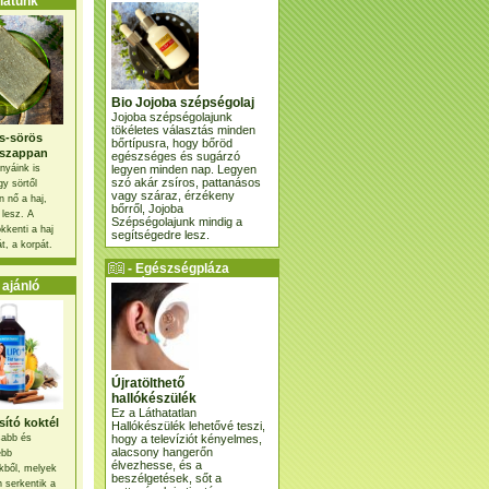
atunk
Bio Jojoba szépségolaj
Jojoba szépségolajunk
tökéletes választás minden
s-sörös
bőrtípusra, hogy bőröd
szappan
egészséges és sugárzó
legyen minden nap. Legyen
nyáink is
szó akár zsíros, pattanásos
gy sörtől
vagy száraz, érzékeny
 nő a haj,
bőrről, Jojoba
 lesz. A
Szépségolajunk mindig a
kkenti a haj
segítségedre lesz.
t, a korpát.
- Egészségpláza
ajánlatunk -
ajánló
Újratölthető
hallókészülék
Ez a Láthatatlan
ító koktél
Hallókészülék lehetővé teszi,
hogy a televíziót kényelmes,
osabb és
alacsony hangerőn
ebb
élvezhesse, és a
kből, melyek
beszélgetések, sőt a
 serkentik a