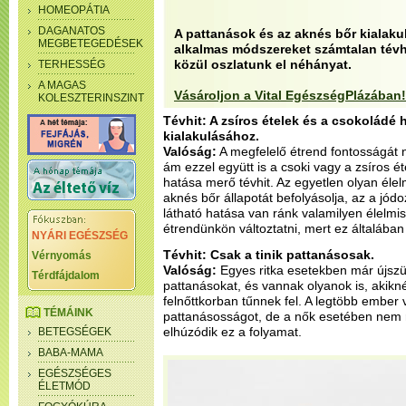
HOMEOPÁTIA
DAGANATOS
A pattanások és az aknés bőr kialaku
MEGBETEGEDÉSEK
alkalmas módszereket számtalan tévhi
közül oszlatunk el néhányat.
TERHESSÉG
A MAGAS
Vásároljon a Vital EgészségPlázában!
KOLESZTERINSZINT
Tévhit: A zsíros ételek és a csokoládé
kialakulásához.
Valóság:
A megfelelő étrend fontosságát 
ám ezzel együtt is a csoki vagy a zsíros 
hatása merő tévhit. Az egyetlen olyan éle
aknés bőr állapotát befolyásolja, az a jód
látható hatása van ránk valamilyen élelm
étrendünkön változtatni, mert ez általában a
NYÁRI EGÉSZSÉG
Tévhit: Csak a tinik pattanásosak.
Vérnyomás
Valóság:
Egyes ritka esetekben már újszül
Térdfájdalom
pattanásokat, és vannak olyanok is, akikn
felnőttkorban tűnnek fel. A legtöbb ember v
TÉMÁINK
pattanásosságot, de a nők esetében nem 
elhúzódik ez a folyamat.
BETEGSÉGEK
BABA-MAMA
EGÉSZSÉGES
ÉLETMÓD