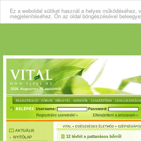
Ez a weboldal sütiket használ a helyes működéséhez, v
megjelenítéséhez. Ön az oldal böngészésével beleegye
2026. Augusztus 06. csütörtök
:
:
:
:
:
REGISZTRÁCIÓ
FÓRUM
HÍRLEVÉL
KERESŐK
SZAKÉRTŐINK
SZOLGÁLTATÁSA
Username:
Password:
Regisztrálni szeretnék!
Elfelejtettem a jelszavam
VITAL
»
EGÉSZSÉGES ÉLETMÓD
»
SZÉPSÉGÁPO
AKTUÁLIS
12 tévhit a pattanásos bőrről
NYITÓLAP