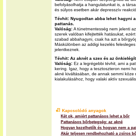
befolyásolhatja a hangulatunkat is, a társ
és súlyos esetben akár depresszív reakciók
Tévhit: Nyugodtan abba lehet hagyni a 
pattanás.
Valóság:
A tünetmentesség nem jelenti azt
szerek valóban kifejtették hatásukat, ezé
szabad abbahagyni, csak ha azt a bőrgyógy
Máskülönben az addigi kezelés felesleges 
jelentkeznek.
Tévhit: Az aknét a szex és az önkielégí
Valóság:
Ez a legrégebbi tévhit, ami a p
kering. Igaz, hogy a tesztoszteron nemi 
akné kiváltásában, de annak semmi köze 
kialakulásához, hogy valaki aktív szexuális
Kapcsolódó anyagok
Két ok, amiért pattanásos lehet a bőr
Pattanásos bőrbetegség: az akné
Hogyan kezelhetők és hogyan nem a pa
Akár teljesen rendbehozható a zsíros b