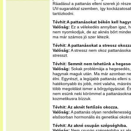
Ráadásul a pattanás elleni szerek jó rész
UV-sugarakkal szemben, így kockázatosa
tartózkodni.
Tévhit:A pattanásokat békén kell hagyn
Valóság:
Ez a vélekedés annyiban igaz, h
nem nyomkodjuk, de az aknés bőrt minde
ma már számos jó szer létezik.
Tévhit: A pattanásokat a stressz okozz
Valóság:
A stressz nem okoz pattanásokat
stresszt.
Tévhit: Semmit nem tehetünk a hegesed
Valóság:
Sokak problémája a hegesedés, 
hagynak maguk után. Ma már azonban nem k
élni. Egyrészt, a legújabb pattanás elleni
hatékonyabb és jobb, mint valaha, másrés
több megoldást ismer a bőrgyógyászat. És
nem esünk neki körömmel a pattanásoknak
kozmetikusra bízzuk.
Tévhit: Az aknét fertőzés okozza.
Valóság:
A pattanás olyan rendellenesség
elsősorban hormonális és genetikai okokra
Tévhit: Az akné csupán szépséghiba.
Valóság:
Nem csupán szépséghiba az akné