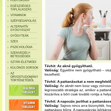
FOGYÓKÚRA
EGÉSZSÉGES
TÁPLÁLKOZÁS
VITAMINOK
SZÉPSÉGÁPOLÁS
ALTERNATÍV
GYÓGYÁSZAT
GYÓGYTEÁK
SZEX
PSZICHOLÓGIA
SZENVEDÉLY-
BETEGSÉGEK
SZTÁR-ÉLETMÓDI
Tévhit: Az akné gyógyítható.
KÜLÖNÖS SORSOK
Valóság:
Egyelőre nem gyógyítható – visz
AZ
kezelhető.
ORVOSTUDOMÁNY
TÖRTÉNETÉBŐL
Tévhit: A pattanásokat a nem megfelelő
Valóság:
Az aknét nem kosz vagy zsíroso
legrosszabb stratégia az, amikor a pattanáso
kiszárítva a bőrt csak tovább rontja a helyz
Tévhit: A napozás javíthat a pattanáso
Valóság:
Sajnos nincs arra bizonyíték, h
pattanásos bőrre. A napsugárzás bőrkárosít