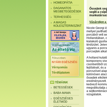
HOMEOPÁTIA
DAGANATOS
Őssejtek seg
MEGBETEGEDÉSEK
segíti a csíp
munkatársai
TERHESSÉG
Vásároljon a
A MAGAS
KOLESZTERINSZINT
Nicole Georgi é
mellyel javíthat
porcából vett s
Hollandiában, c
kialakuló gyulla
térdízület. Jel
ugyanis a porcs
porcsejtek alk
A holland kutat
komponens vissz
NYÁRI EGÉSZSÉG
csontvelőből iz
Vérnyomás
fejlődését, és 
porcszövet ala
Térdfájdalom
különösen alacs
őssejtek elköte
eredményezett. 
TÉMÁINK
kedvező kommun
BETEGSÉGEK
megváltoztatja a
a sejtkombináci
BABA-MAMA
vizsgálatok.
EGÉSZSÉGES
ÉLETMÓD