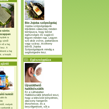
atunk
Bio Jojoba szépségolaj
Jojoba szépségolajunk
tökéletes választás minden
s-sörös
bőrtípusra, hogy bőröd
szappan
egészséges és sugárzó
legyen minden nap. Legyen
nyáink is
szó akár zsíros, pattanásos
gy sörtől
vagy száraz, érzékeny
 nő a haj,
bőrről, Jojoba
 lesz. A
Szépségolajunk mindig a
kkenti a haj
segítségedre lesz.
t, a korpát.
- Egészségpláza
ajánlatunk -
ajánló
Újratölthető
hallókészülék
Ez a Láthatatlan
ító koktél
Hallókészülék lehetővé teszi,
hogy a televíziót kényelmes,
osabb és
alacsony hangerőn
ebb
élvezhesse, és a
kből, melyek
beszélgetések, sőt a
 serkentik a