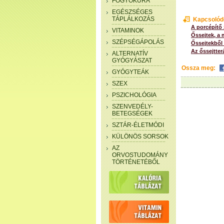
FOGYÓKÚRA
EGÉSZSÉGES
TÁPLÁLKOZÁS
Kapcsolód
A porcépítő 
VITAMINOK
Őssejtek, a 
SZÉPSÉGÁPOLÁS
Őssejtekből
Az őssejtter
ALTERNATÍV
GYÓGYÁSZAT
Ossza meg:
GYÓGYTEÁK
SZEX
PSZICHOLÓGIA
SZENVEDÉLY-
BETEGSÉGEK
SZTÁR-ÉLETMÓDI
KÜLÖNÖS SORSOK
AZ
ORVOSTUDOMÁNY
TÖRTÉNETÉBŐL