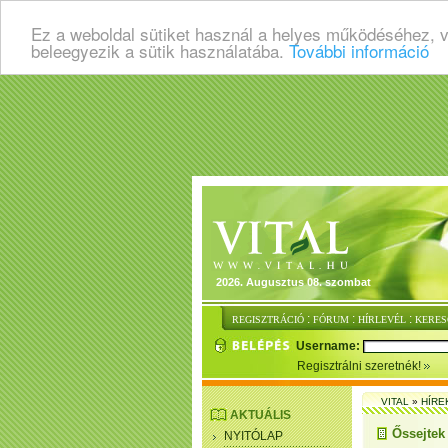
Ez a weboldal sütiket használ a helyes működéséhez, 
beleegyezik a sütik használatába.
További információ
2026. Augusztus 08. szombat
:
:
:
REGISZTRÁCIÓ
FÓRUM
HÍRLEVÉL
KERES
Username:
Regisztrálni szeretnék!
VITAL
»
HÍRE
AKTUÁLIS
Őssejtek
NYITÓLAP