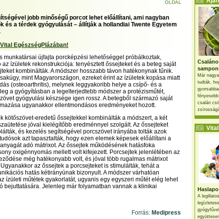
Ajánl
OLDAL
ítségével jobb minőségű porcot lehet előállítani, ami nagyban
ők és a térdek gyógyulását – állítják a hollandiai Twente Egyetem
.
 Vital EgészségPlázában!
s munkatársai újfajta porcképzési lehetőséggel próbálkoztak,
Csaláno
ó az ízületek rekonstrukciója: tenyésztett őssejteket és a beteg saját
sampon
ejteket kombinálták. A módszer hosszabb távon hatékonynak tűnik.
Már nagya
sakúgy, mint Magyarországon, ezreket érint az ízületek kopása miatt
tudták, ho
dás (osteoarthritis), melynek leggyakoribb helye a csípő- és a
gyorsabban
enleg a gyógyításban a legelterjedtebb módszer a protézisműtét,
fényesebb
zövet gyógyulási készsége igen rossz. A betegből származó saját
csalán csö
almazása ugyanakkor ellentmondásos eredményeket hozott.
zsírosságá
ók kötőszövet-eredetű őssejtekkel kombinálták a módszert, a két
aütetése jóval kielégítőbb eredménnyel szolgált. Az őssejteket
Vital 
olálták, és kezelés segítségével porcszövet irányába tolták azok
a tudósok azt tapasztalták, hogy ezen elemek képesek előállítani a
panyagát adó mátrixot. Az őssejtek működésének hatásfoka
ony oxigénnyomás mellett volt kifejezett. Porcsejtek jelenlétében az
leződése még hatékonyabb volt, és jóval több rugalmas mátrixot
Ugyanakkor az őssejtek a porcsejteket is stimulálták, tehát a
ikációs hatás kétirányúnak bizonyult. A módszer várhatóan
z ízületi műtétek gyakorlatát, ugyanis egy egyszeri műtét elég lehet
ó bejuttatására. Jelenleg már folyamatban vannak a klinikai
Haslapos
A legillat
legízletes
gyógyfűve
Forrás:
Medipress
együttesen