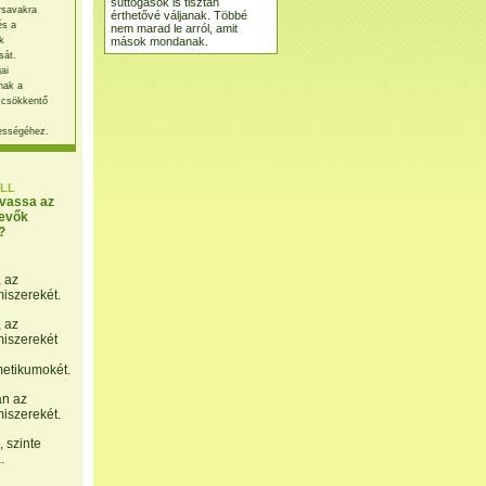
suttogások is tisztán
rsavakra
érthetővé váljanak. Többé
és a
nem marad le arról, amit
mások mondanak.
k
sát.
ai
nak a
 csökkentő
ességéhez.
LL
lvassa az
evők
?
, az
miszerekét.
, az
miszerekét
etikumokét.
án az
miszerekét.
 szinte
.