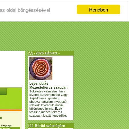
Rendben
 az oldal böngészésével
- 2026 ajánlata -
Levendulás
Mézestekercs szappan
Tökéletes választás, ha a
levendula szerelmese vagy.
Tápláló méz, gazdag
sheavaj-tartalom, nyugtató,
relaxáló levendula illóolaj,
különleges forma. Ezek
teszik a mézes tekercs
szappant igazán egyedivé.
ió
-Bőröd szépségére-
gészsége