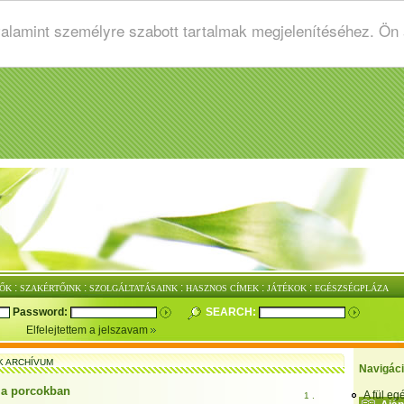
valamint személyre szabott tartalmak megjelenítéséhez. Ön
:
:
:
:
:
ŐK
SZAKÉRTŐINK
SZOLGÁLTATÁSAINK
HASZNOS CÍMEK
JÁTÉKOK
EGÉSZSÉGPLÁZA
Password:
SEARCH:
Elfelejtettem a jelszavam
K ARCHÍVUM
Navigác
 a porcokban
A fül e
1 .