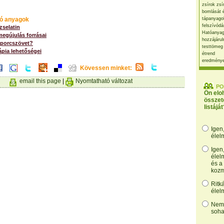
zsírok zsí
bomlását 
ó anyagok
tápanyago
felszívódá
zselatin
Hatóanyag
megújulás forrásai
hozzájárul
 porcszövet?
testtömeg
ápia lehetőségei
étrend
eredmény
Kövessen minket:
email this page
|
Nyomtatható változat
PO
Ön elo
összet
listáját
Igen
élel
Igen
élel
és a
kozm
Ritk
élel
Nem,
soha