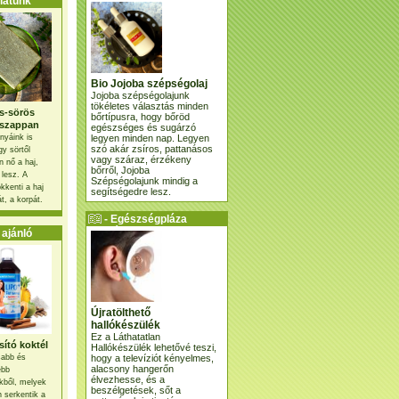
atunk
Bio Jojoba szépségolaj
Jojoba szépségolajunk
tökéletes választás minden
s-sörös
bőrtípusra, hogy bőröd
szappan
egészséges és sugárzó
legyen minden nap. Legyen
nyáink is
szó akár zsíros, pattanásos
gy sörtől
vagy száraz, érzékeny
 nő a haj,
bőrről, Jojoba
 lesz. A
Szépségolajunk mindig a
kkenti a haj
segítségedre lesz.
t, a korpát.
- Egészségpláza
ajánlatunk -
ajánló
Újratölthető
hallókészülék
Ez a Láthatatlan
ító koktél
Hallókészülék lehetővé teszi,
hogy a televíziót kényelmes,
osabb és
alacsony hangerőn
ebb
élvezhesse, és a
kből, melyek
beszélgetések, sőt a
 serkentik a