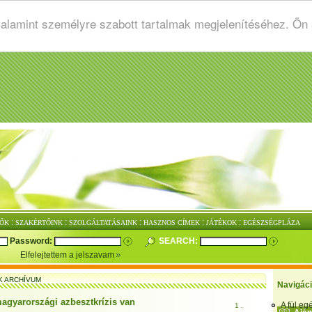
valamint személyre szabott tartalmak megjelenítéséhez. Ön
:
:
:
:
:
ŐK
SZAKÉRTŐINK
SZOLGÁLTATÁSAINK
HASZNOS CÍMEK
JÁTÉKOK
EGÉSZSÉGPLÁZA
Password:
SEARCH:
Elfelejtettem a jelszavam
K ARCHÍVUM
Navigác
agyarországi azbesztkrízis van
A fül e
1 .