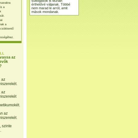
suttogások is tisztán
rsavakra
érthetővé váljanak. Többé
és a
nem marad le arról, amit
mások mondanak.
k
sát.
ai
nak a
 csökkentő
ességéhez.
LL
lvassa az
evők
?
, az
miszerekét.
, az
miszerekét
etikumokét.
án az
miszerekét.
 szinte
.