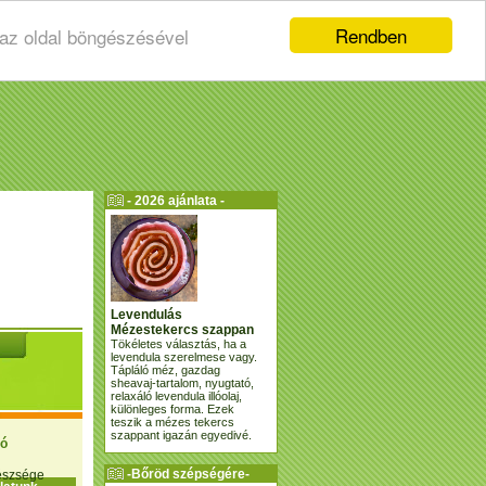
Rendben
 az oldal böngészésével
- 2026 ajánlata -
Levendulás
Mézestekercs szappan
Tökéletes választás, ha a
levendula szerelmese vagy.
Tápláló méz, gazdag
sheavaj-tartalom, nyugtató,
relaxáló levendula illóolaj,
különleges forma. Ezek
teszik a mézes tekercs
szappant igazán egyedivé.
ió
-Bőröd szépségére-
gészsége