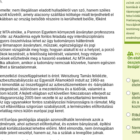
n.
zsírok zsí
bomlását 
melte: nem illegálisan eladott hulladékról van szó, hanem széles
tápanyago
ott kőzetről, amely alacsony szállítási költsége miatt terjedhetett el
felszívódá
tkábban az ország belsőbb részeire is kerülhetett belőle, főként
Hatóanyag
hozzájárul
testtömeg
az MTA elnöke, a Pannon Egyetem környezeti ásványtan professzora
étrend
lte: az Akadémia egyik fontos feladata egy interdiszciplináris
eredmény
 gyors összehívása lehet az ügy tudományos hátterének
gy témanapon ásványtani, műszaki, egészségügyi és jogi
ösen vizsgálnák meg hogy, hogyan alakult ki ez a helyzet, a porzó
ékok kezelését, a felelősség kérdését, valamint, hogy milyen
PO
Ön elo
épések előzhetnék meg a hasonló eseteket. Az MTA elnöke
összet
ritka alkalom, amikor a tudomány nemcsak közvetve, hanem egészen
listáját
íthet a társadalomnak.
emzetközi összefüggéseket is érint. Weiszburg Tamás felidézte,
azbesztszabályozás az Egyesült Államokból indult az 1960-as
Igen
n kimondták az összefüggést az azbesztüzemekben és -bányákban
élel
tegedései, különösen a mezotelióma és a tüdőrák, valamint a
om között. A fejlett világban ezt követően fokozatosan elterjedt az
Igen
 Magyarország 2005-ben vezette ki az azbeszttartalmú termékek
élel
Az ügy ugyanakkor fontos szabályozási hiányosságra is rámutat. Míg
és a
eszt eltávolítása szigorúan szabályozott, a természetes előfordulású
kozm
latilag nincs külön európai jogi keret.
Ritk
élel
nt Európa geológiája alapján azonosíthatók lennének azok a
dmények, ahol azbeszt előfordulhat, és ezekre bányászati, építési
Nem,
lati korlátozásokat lehetne előírni. Mint elmondta, nem önmagában
soha
léte jelent veszélyt, hanem az, ha a szálak a levegőbe jutnak.