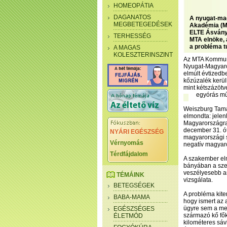
HOMEOPÁTIA
DAGANATOS
A nyugat-mag
MEGBETEGEDÉSEK
Akadémia (MT
ELTE Ásványt
TERHESSÉG
MTA elnöke, 
a probléma t
A MAGAS
KOLESZTERINSZINT
Az MTA Kommuni
Nyugat-Magyaror
elmúlt évtizedb
kőzúzalék kerülh
mint kétszázötv
egyórás m
Weiszburg Tamá
elmondta: jelen
Magyarországra
december 31. ót
NYÁRI EGÉSZSÉG
magyarországi s
Vérnyomás
negatív magyaro
Térdfájdalom
A szakember elm
bányában a szer
veszélyesebb am
TÉMÁINK
vizsgálata.
BETEGSÉGEK
A probléma kite
BABA-MAMA
hogy ismert az
ügyre sem a men
EGÉSZSÉGES
származó kő fő
ÉLETMÓD
kilométeres sáv