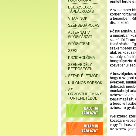
FOGYÓKÚRA
érintett területei
EGÉSZSÉGES
A szakember kie
TÁPLÁLKOZÁS
körben forgalmaz
VITAMINOK
a térségben. Ri
díszítőkőként.
SZÉPSÉGÁPOLÁS
Pósfai Mihály, 
ALTERNATÍV
a műsorban közö
GYÓGYÁSZAT
szakértői fórum
GYÓGYTEÁK
tisztázására. E
szakemberek köz
SZEX
utak és kőzúzal
szabályozási l
PSZICHOLÓGIA
hangsúlyozta: 
SZENVEDÉLY-
közvetlenül seg
BETEGSÉGEK
A beszélgetés n
SZTÁR-ÉLETMÓDI
hogy a szigorú 
években, miutá
KÜLÖNÖS SORSOK
dolgozók megbe
AZ
munkahelyi ártal
ORVOSTUDOMÁNY
azbeszttilalom;
TÖRTÉNETÉBŐL
forgalmazását. 
a beépített azb
azbesztre gyakor
Weiszburg szeri
kőzettani képző
vagy földhaszná
az azbeszt jelen