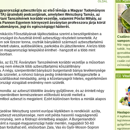
Ajánl
OLDAL
yarországi azbesztkrízis az első témája a Magyar Tudományos
A) újrainduló podcastjának, amelyben Weiszburg Tamás, az
ani Tanszékének korábbi vezetője, valamint Pósfai Mihály, az
a Pannon Egyetem környezeti ásványtan professzora járja körül
udományos, jogi és egészségügyi hátterét.
kációs Főosztályának tájékoztatása szerint a beszélgetésben a
Csaláno
szágot és Ausztriát érintő azbesztügy részleteit ismertetik. Az
sampon
en sok tízezer tonna, osztrák bányákból származó azbeszttartalmú
Már nagya
etett utakra, autóbeállókra, parkokba és játszóterekre. A krízis több
tudták, ho
en magyarországi települést érinthet - hangzott el a több mint
gyorsabban
űsorban.
fényesebb
csalán csö
s, az ELTE Ásványtani Tanszékének korábbi vezetője a műsorban
zsírosságá
leg nem érkezik több azbeszttartalmú kőszállítmány
. A négy, szerpentinitet bányászó burgenlandi bánya tevékenysége
a szünetel, a rohonci bánya pedig önkéntesen felfüggesztette a
Vital 
zállításokat mindaddig, amíg a kőzetanyagról hiteles, egyértelműen
rszági vizsgálati eredmény nem születik.
ondta: az azbeszt többféle ásvány gyűjtőneve, és az érintett négy
pentinitben természetesen előforduló krizotil mellett a
fibol azbeszt is megjelent. Ezért különösen fontos a minták alapos
rjedése Weiszburg szerint európai léptékben is rendkívüli: azóta,
Haslapos
 azbeszt veszélyessége, nem volt példa hasonló nagyságrendű
A legillat
nyiség, sem a földrajzi érintettség alapján. A Burgenlandból
legízletes
ként a nyugat-magyarországi határ mentén, nagyjából 50-60
gyógyfűve
ban fordulhat elő, elsősorban Zala, Vas és Győr-Moson-Sopron
együttesen