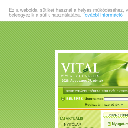
Ez a weboldal sütiket használ a helyes működéséhez, 
beleegyezik a sütik használatába.
További információ
2026. Augusztus 07. péntek
:
:
:
REGISZTRÁCIÓ
FÓRUM
HÍRLEVÉL
KERES
Username:
Regisztrálni szeretnék!
VITAL
»
HÍRE
AKTUÁLIS
Nyugat-m
NYITÓLAP