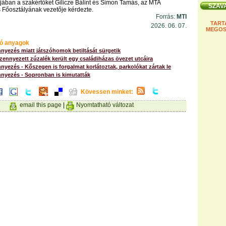
ában a szakértőket Gilicze Bálint és Simon Tamás, az MTA
Főosztályának vezetője kérdezte.
Forrás:
MTI
TART
2026. 06. 07.
MEGOS
ó anyagok
nyezés miatt játszóhomok betiltását sürgetik
zennyezett zúzalék került egy családiházas övezet utcáira
yezés - Kőszegen is forgalmat korlátoztak, parkolókat zártak le
nyezés - Sopronban is kimutatták
Kövessen minket:
email this page
|
Nyomtatható változat