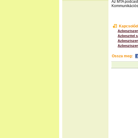
Az MTA podcastj
Kommunikációs 
Kapcsolód
Azbesztszen
Azbeszttel s
Azbesztszenn
Azbesztszen
Ossza meg: