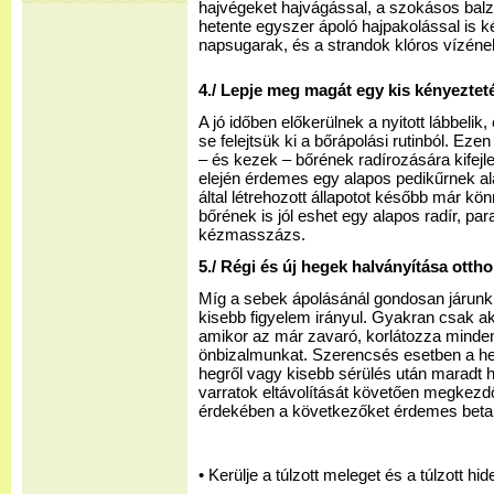
hajvégeket hajvágással, a szokásos balz
hetente egyszer ápoló hajpakolással is ké
napsugarak, és a strandok klóros vízének
4./ Lepje meg magát egy kis kényeztet
A jó időben előkerülnek a nyitott lábbelik,
se felejtsük ki a bőrápolási rutinból. Eze
– és kezek – bőrének radírozására kifejl
elején érdemes egy alapos pedikűrnek a
által létrehozott állapotot később már kön
bőrének is jól eshet egy alapos radír, par
kézmasszázs.
5./ Régi és új hegek halványítása otth
Míg a sebek ápolásánál gondosan járunk
kisebb figyelem irányul. Gyakran csak ak
amikor az már zavaró, korlátozza mindenn
önbizalmunkat. Szerencsés esetben a he
hegről vagy kisebb sérülés után maradt he
varratok eltávolítását követően megkezd
érdekében a következőket érdemes betar
• Kerülje a túlzott meleget és a túlzott hid