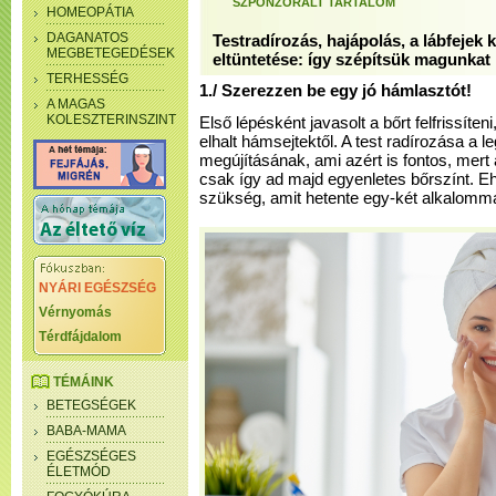
SZPONZORÁLT TARTALOM
HOMEOPÁTIA
DAGANATOS
Testradírozás, hajápolás, a lábfejek
MEGBETEGEDÉSEK
eltüntetése: így szépítsük magunkat
TERHESSÉG
1./ Szerezzen be egy jó hámlasztót!
A MAGAS
KOLESZTERINSZINT
Első lépésként javasolt a bőrt felfrissíteni
elhalt hámsejtektől. A test radírozása a l
megújításának, ami azért is fontos, mert
csak így ad majd egyenletes bőrszínt. Eh
szükség, amit hetente egy-két alkalomm
NYÁRI EGÉSZSÉG
Vérnyomás
Térdfájdalom
TÉMÁINK
BETEGSÉGEK
BABA-MAMA
EGÉSZSÉGES
ÉLETMÓD