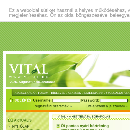
Ez a weboldal sütiket használ a helyes működéséhez, v
megjelenítéséhez. Ön az oldal böngészésével beleegye
2026. Augusztus 08. szombat
:
:
:
:
:
REGISZTRÁCIÓ
FÓRUM
HÍRLEVÉL
KERESŐK
SZAKÉRTŐINK
SZOLGÁLTATÁSA
Username:
Password:
Regisztrálni szeretnék!
Elfelejtettem a jelszavam
VITAL
»
A HÉT TÉMÁJA: BŐRÁPOLÁS
AKTUÁLIS
Öt pontos nyári bőrtréning
NYITÓLAP