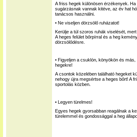
A friss hegek különösen érzékenyek. Ha
sugárzásnak vannak kitéve, az év hat h
tanácsos használni.
• Ne viseljen dörzsölő ruházatot!
Kerülje a túl szoros ruhák viselését, mert 
A heges felület bőrpírral és a heg kemén
dörzsölődésre.
• Figyeljen a csuklón, könyökön és más, íz
hegekre!
A csontok közelében található hegeket kü
nehogy újra megsértse a heges bőrt! A fr
sportolás közben.
• Legyen türelmes!
Egyes hegek gyorsabban reagálnak a ke
türelemmel és gondossággal a heg állapot