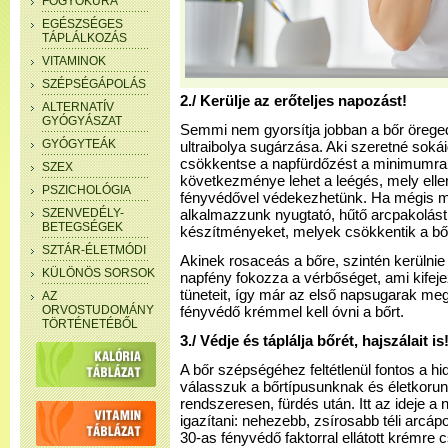
FOGYÓKÚRA
EGÉSZSÉGES
TÁPLÁLKOZÁS
VITAMINOK
SZÉPSÉGÁPOLÁS
2./ Kerülje az erőteljes napozást!
ALTERNATÍV
GYÓGYÁSZAT
Semmi nem gyorsítja jobban a bőr örege
GYÓGYTEÁK
ultraibolya sugárzása. Aki szeretné sokái
csökkentse a napfürdőzést a minimumra.
SZEX
következménye lehet a leégés, mely ell
PSZICHOLÓGIA
fényvédővel védekezhetünk. Ha mégis m
SZENVEDÉLY-
alkalmazzunk nyugtató, hűtő arcpakolást
BETEGSÉGEK
készítményeket, melyek csökkentik a bőrir
SZTÁR-ÉLETMÓDI
Akinek rosaceás a bőre, szintén kerülnie 
KÜLÖNÖS SORSOK
napfény fokozza a vérbőséget, ami kifeje
tüneteit, így már az első napsugarak me
AZ
ORVOSTUDOMÁNY
fényvédő krémmel kell óvni a bőrt.
TÖRTÉNETÉBŐL
3./ Védje és táplálja bőrét, hajszálait is
A bőr szépségéhez feltétlenül fontos a hid
válasszuk a bőrtípusunknak és életkorun
rendszeresen, fürdés után. Itt az ideje a
igazítani: nehezebb, zsírosabb téli arcáp
30-as fényvédő faktorral ellátott krémre cs