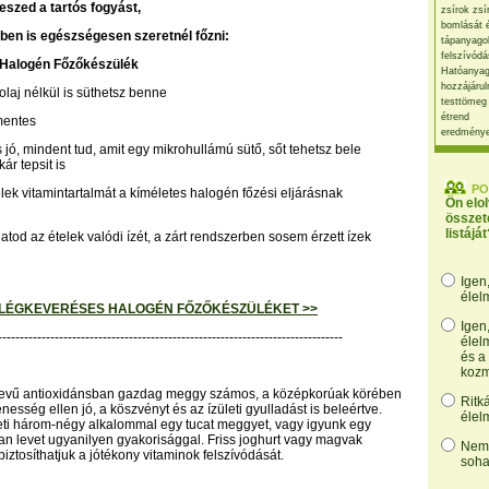
szed a tartós fogyást,
zsírok zsí
bomlását 
ben is egészségesen szeretnél főzni:
tápanyago
felszívódá
Halogén Főzőkészülék
Hatóanyag
hozzájárul
 olaj nélkül is süthetsz benne
testtömeg
étrend
mentes
eredmény
is jó, mindent tud, amit egy mikrohullámú sütő, sőt tehetsz bele
kár tepsit is
PO
elek vitamintartalmát a kíméletes halogén főzési eljárásnak
Ön elo
összet
listáját
atod az ételek valódi ízét, a zárt rendszerben sosem érzett ízek
Igen
élel
LÉGKEVERÉSES HALOGÉN FŐZŐKÉSZÜLÉKET >>
Igen
-------------------------------------------------------------------------------
élel
és a
kozm
nevű antioxidánsban gazdag meggy számos, a középkorúak körében
Ritk
nesség ellen jó, a köszvényt és az ízületi gyulladást is beleértve.
élel
ti három-négy alkalommal egy tucat meggyet, vagy igyunk egy
an levet ugyanilyen gyakorisággal. Friss joghurt vagy magvak
Nem,
iztosíthatjuk a jótékony vitaminok felszívódását.
soha