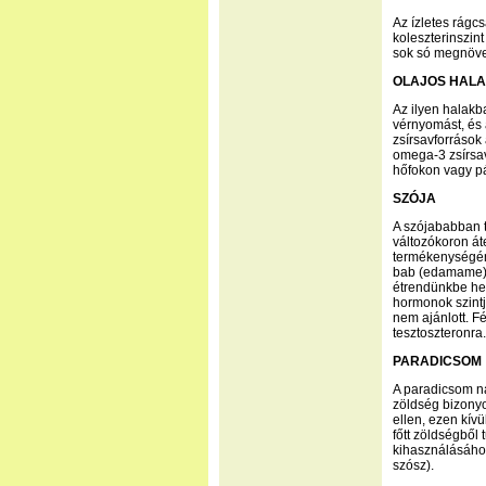
Az ízletes rágcs
koleszterinszint
sok só megnöve
OLAJOS HAL
Az ilyen halakb
vérnyomást, és 
zsírsavforrások 
omega-3 zsírsa
hőfokon vagy pá
SZÓJA
A szójababban t
változókoron át
termékenységén
bab (edamame) f
étrendünkbe het
hormonok szintj
nem ajánlott. F
tesztoszteronra.
PARADICSOM
A paradicsom na
zöldség bizonyo
ellen, ezen kívü
főtt zöldségből 
kihasználásához
szósz).