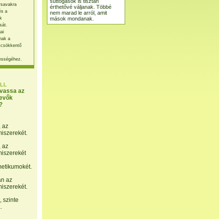
suttogások is tisztán
rsavakra
érthetővé váljanak. Többé
és a
nem marad le arról, amit
mások mondanak.
k
sát.
ai
nak a
 csökkentő
ességéhez.
LL
lvassa az
evők
?
, az
miszerekét.
, az
miszerekét
etikumokét.
án az
miszerekét.
 szinte
.