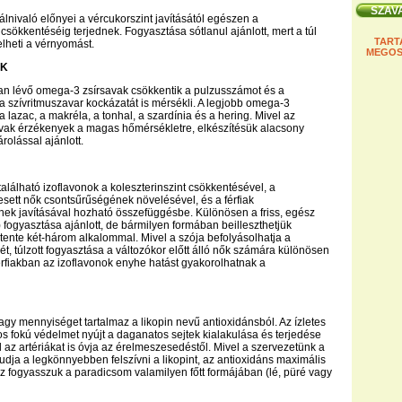
álnivaló előnyei a vércukorszint javításától egészen a
 csökkentéséig terjednek. Fogyasztása sótlanul ajánlott, mert a túl
TART
lheti a vérnyomást.
MEGOS
AK
an lévő omega-3 zsírsavak csökkentik a pulzusszámot és a
a szívritmuszavar kockázatát is mérsékli. A legjobb omega-3
a lazac, a makréla, a tonhal, a szardínia és a hering. Mivel az
vak érzékenyek a magas hőmérsékletre, elkészítésük alacsony
rolással ajánlott.
alálható izoflavonok a koleszterinszint csökkentésével, a
esett nők csontsűrűségének növelésével, és a férfiak
ek javításával hozható összefüggésbe. Különösen a friss, egész
ogyasztása ajánlott, de bármilyen formában beilleszthetjük
ente két-három alkalommal. Mivel a szója befolyásolhatja a
ét, túlzott fogyasztása a változókor előtt álló nők számára különösen
érfiakban az izoflavonok enyhe hatást gyakorolhatnak a
gy mennyiséget tartalmaz a likopin nevű antioxidánsból. Az ízletes
s fokú védelmet nyújt a daganatos sejtek kialakulása és terjedése
l az artériákat is óvja az érelmeszesedéstől. Mivel a szervezetünk a
tudja a legkönnyebben felszívni a likopint, az antioxidáns maximális
 fogyasszuk a paradicsom valamilyen főtt formájában (lé, püré vagy