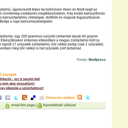
artalmú, úgynevezett teljes tej különösen ötven év felett segít az
ró izomtömeg-csökkenés megfékezésében. A tej kiváló kalciumforrás
as kalciumtartalmú zöldségek, diófélék és magvak fogyasztásával
íthatja a napi kalciumszükségletet.
rjeforrás: egy 200 grammos nyúzott csirkemell darab 60 gramm
t. Elkészítésekor érdemes eltávolítani a magas zsírtartalmú bőrt (a
l együtt 17 százalék zsírtartalmú, bőr nélkül pedig csak 2 százalék).
emben még bőr nélkül is hat százalék zsírt tartalmaz.
Forrás:
Medipress
ó anyagok
tkezés - ezt is tanulni kell
a nem akar visszahízni!
ogy elkerülje a szívinfarktust!
Kövessen minket:
email this page
|
Nyomtatható változat