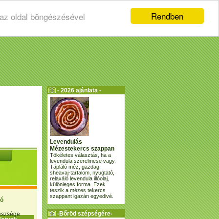
Rendben
 az oldal böngészésével
- 2026 ajánlata -
Levendulás
Mézestekercs szappan
Tökéletes választás, ha a
levendula szerelmese vagy.
Tápláló méz, gazdag
sheavaj-tartalom, nyugtató,
relaxáló levendula illóolaj,
különleges forma. Ezek
teszik a mézes tekercs
szappant igazán egyedivé.
ió
-Bőröd szépségére-
gészsége