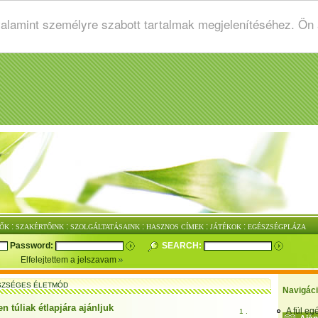
valamint személyre szabott tartalmak megjelenítéséhez. Ön
:
:
:
:
:
ŐK
SZAKÉRTŐINK
SZOLGÁLTATÁSAINK
HASZNOS CÍMEK
JÁTÉKOK
EGÉSZSÉGPLÁZA
Password:
SEARCH:
Elfelejtettem a jelszavam
SZSÉGES ÉLETMÓD
Navigác
 túliak étlapjára ajánljuk
A fül e
1 .