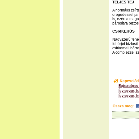
TELJES TEJ
A normális zsírt
öregedéssel já
is, ezért a mag
párosítva biztos
CSIRKEHÚS
Nagyszerű fehé
fehérjét biztosí
csirkemell bőrre
A comb ezzel sz
Kapcsolód
Egészséges é
Így egyen, h
Így egyen, h
Ossza meg: