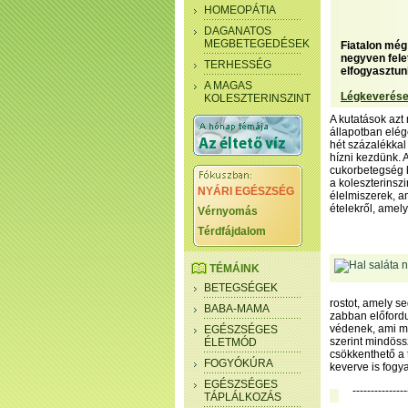
HOMEOPÁTIA
DAGANATOS
MEGBETEGEDÉSEK
Fiatalon még
negyven fele
TERHESSÉG
elfogyasztun
A MAGAS
Légkeverése
KOLESZTERINSZINT
A kutatások azt
állapotban elég
hét százalékkal
hízni kezdünk. A
cukorbetegség 
a koleszterinsz
NYÁRI EGÉSZSÉG
élelmiszerek, am
ételekről, amel
Vérnyomás
Térdfájdalom
TÉMÁINK
BETEGSÉGEK
rostot, amely se
BABA-MAMA
zabban előford
védenek, ami mé
EGÉSZSÉGES
szerint mindöss
ÉLETMÓD
csökkenthető a 
FOGYÓKÚRA
keverve is fogya
EGÉSZSÉGES
---------------
TÁPLÁLKOZÁS