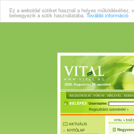
Ez a weboldal sütiket használ a helyes működéséhez, 
beleegyezik a sütik használatába.
További információ
2026. Augusztus 08. szombat
:
:
:
REGISZTRÁCIÓ
FÓRUM
HÍRLEVÉL
KERES
Username:
Regisztrálni szeretnék!
VITAL
»
EGÉ
AKTUÁLIS
Negyvenen
NYITÓLAP