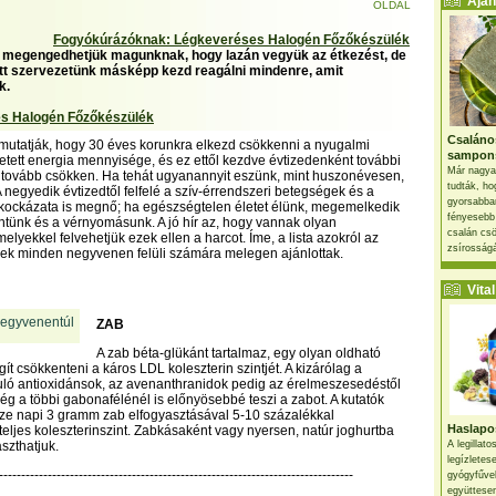
Ajánl
OLDAL
Fogyókúrázóknak: Légkeveréses Halogén Főzőkészülék
 megengedhetjük magunknak, hogy lazán vegyük az étkezést, de
tt szervezetünk másképp kezd reagálni mindenre, amit
k.
s Halogén Főzőkészülék
Csaláno
 mutatják, hogy 30 éves korunkra elkezd csökkenni a nyugalmi
sampon
etett energia mennyisége, és ez ettől kezdve évtizedenként további
Már nagya
 tovább csökken. Ha tehát ugyanannyit eszünk, mint huszonévesen,
tudták, ho
 negyedik évtizedtől felfelé a szív-érrendszeri betegségek és a
gyorsabban
kockázata is megnő; ha egészségtelen életet élünk, megemelkedik
fényesebb
intünk és a vérnyomásunk. A jó hír az, hogy vannak olyan
csalán csö
elyekkel felvehetjük ezek ellen a harcot. Íme, a lista azokról az
zsírosságá
yek minden negyvenen felüli számára melegen ajánlottak.
Vital 
ZAB
A zab béta-glükánt tartalmaz, egy olyan oldható
gít csökkenteni a káros LDL koleszterin szintjét. A kizárólag a
uló antioxidánsok, az avenanthranidok pedig az érelmeszesedéstől
g a többi gabonafélénél is előnyösebbé teszi a zabot. A kutatók
ze napi 3 gramm zab elfogyasztásával 5-10 százalékkal
Haslapos
teljes koleszterinszint. Zabkásaként vagy nyersen, natúr joghurtba
szthatjuk.
A legillat
legízletes
--------------------------------------------------------------------------------
gyógyfűve
együttesen