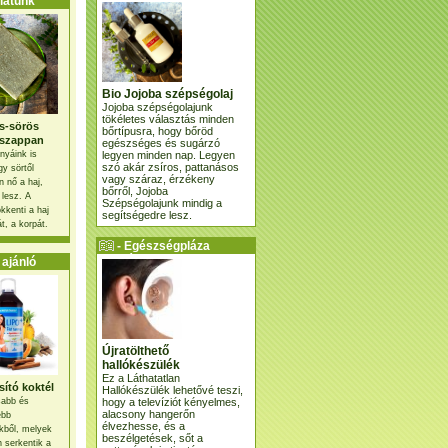
atunk
Bio Jojoba szépségolaj
Jojoba szépségolajunk
tökéletes választás minden
s-sörös
bőrtípusra, hogy bőröd
szappan
egészséges és sugárzó
legyen minden nap. Legyen
nyáink is
szó akár zsíros, pattanásos
gy sörtől
vagy száraz, érzékeny
 nő a haj,
bőrről, Jojoba
 lesz. A
Szépségolajunk mindig a
kkenti a haj
segítségedre lesz.
t, a korpát.
- Egészségpláza
ajánlatunk -
ajánló
Újratölthető
hallókészülék
Ez a Láthatatlan
ító koktél
Hallókészülék lehetővé teszi,
hogy a televíziót kényelmes,
osabb és
alacsony hangerőn
ebb
élvezhesse, és a
kből, melyek
beszélgetések, sőt a
 serkentik a