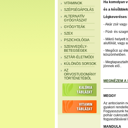
Ha komolyan ve
VITAMINOK
és a későbbiek
SZÉPSÉGÁPOLÁS
ALTERNATÍV
Légkeveréses 
GYÓGYÁSZAT
- Akár zsír vagy
GYÓGYTEÁK
- Füst- és szag
SZEX
- Mikró helyett 
PSZICHOLÓGIA
alufóliát, vagy a
SZENVEDÉLY-
BETEGSÉGEK
- Megőrzi az ét
köszönhetően.
SZTÁR-ÉLETMÓDI
- Megtapasztalh
KÜLÖNÖS SORSOK
jönnek elő..
AZ
ORVOSTUDOMÁNY
TÖRTÉNETÉBŐL
MEGNÉZEM A 
---------------------
MEGGY
Az antocianin 
gyakori rendelle
Fogyasszunk he
pohár cukrozatl
fogyasztásával b
MANDULA