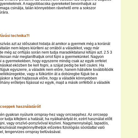
 gyerekeknek. A nagyobbacska gyerekeket bevonhatjuk az
 maga csinálja, talán könnyebben rávehető erre a sokszor
úrára.
fúvási technika?!
szívás azt az időszakot hidalja át amikor a gyermek még a koránál
ltalán nem képes kiüríteni az orrából a váladékot, vagy már
 még az orrfújás során nem tudja maradéktalanul kifújni azt. 2.5 3
ékosan már megtaníthatjuk orrot fújni a gyermekünket. Nagyon
ani a gyermekekben, hogy egyszerre mindig csak az egyik orrfelet
másikat eközben be kell fogni, a szájat pedig be kell csukni. Ha
t fújjuk egyszerre, a váladék nem előre, hanem hátrafele továbbítódik
melléküregekbe, vagy a fülkürtön át a dobüregbe fújjuk be a
újáskor a fejet hajtassuk előre, hogy a váladék könnyebben
hány erőteljes fújással ez egyik, majd a másik orrfélből a váladék
rcseppek használatáról!
tén gyakran nyúlunk orrspray-hez vagy orrcsepphez. Az orrcsepp
 tudja kifejteni a hatását, ha nyálkahártyát ér, ezért használat előtt
 fújni, vagy orszívó-porszívóval kiszívni. Nagymennyiségű, tapadós,
kiszívását megkönnyíthetjük előzetes fiziológiás sóoldattal való
l, tengervizes orrspray befúvásával.