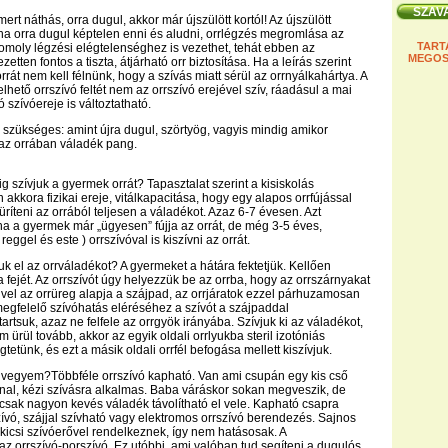
rt náthás, orra dugul, akkor már újszülött kortól! Az újszülött
 ha orra dugul képtelen enni és aludni, orrlégzés megromlása az
TART
komoly légzési elégtelenséghez is vezethet, tehát ebben az
MEGOS
zetten fontos a tiszta, átjárható orr biztosítása. Ha a leírás szerint
rrát nem kell félnünk, hogy a szívás miatt sérül az orrnyálkahártya. A
lhető orrszívó feltét nem az orrszívó erejével szív, ráadásul a mai
 szívóereje is változtatható.
szükséges: amint újra dugul, szörtyög, vagyis mindig amikor
 az orrában váladék pang.
g szívjuk a gyermek orrát? Tapasztalat szerint a kisiskolás
akkora fizikai ereje, vitálkapacitása, hogy egy alapos orrfújással
ríteni az orrából teljesen a váladékot. Azaz 6-7 évesen. Azt
a a gyermek már „ügyesen” fújja az orrát, de még 3-5 éves,
reggel és este ) orrszívóval is kiszívni az orrát.
uk el az orrváladékot? A gyermeket a hátára fektetjük. Kellően
 fejét. Az orrszívót úgy helyezzük be az orrba, hogy az orrszárnyakat
 Mivel az orrüreg alapja a szájpad, az orrjáratok ezzel párhuzamosan
 megfelelő szívóhatás eléréséhez a szívót a szájpaddal
rtsuk, azaz ne felfele az orrgyök irányába. Szívjuk ki az váladékot,
ürül tovább, akkor az egyik oldali orrlyukba steril izotóniás
tetünk, és ezt a másik oldali orrfél befogása mellett kiszívjuk.
t vegyem?Többféle orrszívó kapható. Van ami csupán egy kis cső
nal, kézi szívásra alkalmas. Baba váráskor sokan megveszik, de
 csak nagyon kevés váladék távolítható el vele. Kapható csapra
zívó, szájjal szívható vagy elektromos orrszívó berendezés. Sajnos
kicsi szívóerővel rendelkeznek, így nem hatásosak. A
z orrszívó-porszívó. Ez utóbbi, ami valóban tud segíteni a dugulós