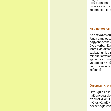
orrú babáknak,
orrszívásba, ha
kellemetlen tort
Mi a helyes orr
Az eszközös orr
fogva vagy egyá
nagyobbacska de
éves korban ját
fontos kialakít
szabad fújni, a 
mindkét orrfele
így vagy az orr
váladékot. Orrf
távozhasson. Né
kifújható.
Orrspray-k, or
Orrdugulás ese
hatóanyaga akkor
az orrot ki kell
nyúlós váladék 
becsepegtetésse