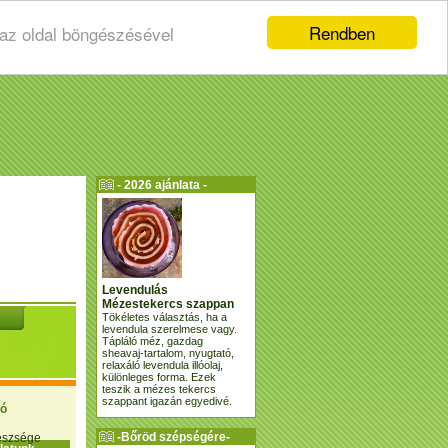
Rendben
 az oldal böngészésével
- 2026 ajánlata -
Levendulás
Mézestekercs szappan
Tökéletes választás, ha a
levendula szerelmese vagy.
Tápláló méz, gazdag
sheavaj-tartalom, nyugtató,
relaxáló levendula illóolaj,
különleges forma. Ezek
teszik a mézes tekercs
szappant igazán egyedivé.
ió
-Bőröd szépségére-
gészsége