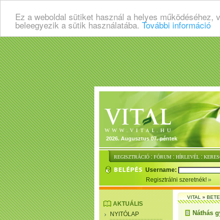
Ez a weboldal sütiket használ a helyes működéséhez, 
beleegyezik a sütik használatába.
További információ
2026. Augusztus 07. péntek
:
:
:
REGISZTRÁCIÓ
FÓRUM
HÍRLEVÉL
KERES
Username:
Regisztrálni szeretnék!
VITAL
»
BET
AKTUÁLIS
Náthás g
NYITÓLAP