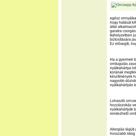
egész orrnyálka
hogy hatását ki
által alkalmazot
garatra csorgás
fejhelyzetben j
biztosítására ja
Ez elősegíti, h
Ha a gyermek tá
orrdugulás zava
nyálkahártya lo
korának megfele
készítmények ha
nagyobb dózisb
nyálkahártyán k
Lohasztó orrcse
hozzászokás ves
nyálkahártyák ta
rendezhető orr
Allergiás légút
hosszabb ideig t