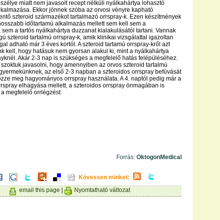
zélye miatt nem javasolt recept nélküli nyálkahártya lohasztó
lkalmazása. Ekkor jönnek szóba az orvosi vényre kapható
ntő szteroid származékot tartalmazó orrspray-k. Ezen készítmények
osszabb időtartamú alkalmazás mellett sem kell sem a
 sem a tartós nyálkahártya duzzanat kialakulásától tartani. Vannak
 szteroid tartalmú orrspray-k, amik klinikai vizsgálattal igazoltan
gal adható már 3 éves kortól. A szteroid tartamú orrspray-kről azt
 kell, hogy hatásuk nem gyorsan alakul ki, mint a nyálkahártya
ayknél. Akár 2-3 nap is szükséges a megfelelő hatás felépüléséhez.
 szoktuk javasolni, hogy amennyiben az orvos szteroid tartalmú
fel gyermekünknek, az első 2-3 napban a szteroidos orrspray befúvását
őzze meg hagyományos orrspray használata. A 4. naptól pedig már a
orrspray elhagyása mellett, a szteroidos orrspray önmagában is
a a megfelelő orrlégzést.
Forrás:
OktogonMedical
Kövessen minket:
email this page
|
Nyomtatható változat