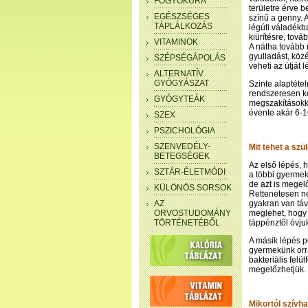
FOGYÓKÚRA
területre érve 
EGÉSZSÉGES
színű a genny. A
TÁPLÁLKOZÁS
légúti váladék
kiürítésre, tová
VITAMINOK
A nátha tovább 
gyulladást, közé
SZÉPSÉGÁPOLÁS
veheti az útját 
ALTERNATÍV
GYÓGYÁSZAT
Szinte alaptéte
rendszeresen k
GYÓGYTEÁK
megszakításokka
évente akár 6-1
SZEX
PSZICHOLÓGIA
SZENVEDÉLY-
Mit tehet a sz
BETEGSÉGEK
Az első lépés, 
SZTÁR-ÉLETMÓDI
a többi gyermek
de azt is mege
KÜLÖNÖS SORSOK
Rettenetesen ne
AZ
gyakran van táv
ORVOSTUDOMÁNY
meglehet, hogy 
TÖRTÉNETÉBŐL
táppénztől óvj
A másik lépés pe
gyermekünk orrá
bakteriális fel
megelőzhetjük.
Mikortól szívha