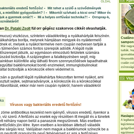
Ajánl
OLDAL
-
akteriális eredetű fertőzés!
Mit tehet a szülő a szövődmények
-
, a mielőbbi gyógyulásért? !
Mikortól szívható a kicsi orra? Mikor és
-
-
juk a gyermek orrát?!
Mi a helyes orrfúvási technika?!
Orrspray-k,
sználatáról!
ban
Dr. Pataki Zsolt
fül orr gégész szakorvos cikkét olvashatják.
(mucus) viszkózus, színtelen váladékréteg a nyálkahártyák felszínén.
Csaláno
yálkahártya borítja, melynek hámjában mirigyek és nyáktermelő
sampon
dnek el, melyek a nyákot termelve nem csupán nedvesen tartják a
Már nagya
en túlmenően számos fontos szerepük adódik. A légúti nyák
tudták, ho
őszerepet játszik, az egymáson elmozduló felületek számára
gyorsabban
súszást biztosítja. A szájüregben a falatképzésben segít, míg
fényesebb
ainkban különféle alig látható finom szennyeződések tapadhatnak
csalán csö
egyúttal baktériumokat bontó enzimeket, immunglobulinokat
zsírosságá
ltal biztosítják a kórokozók elleni védelmet is.
sán a gyulladt légúti nyálkahártya fokozottan termel nyákot, ami
Vital 
pusztult sejtek, sejtmaradványok, a kórokozók és a kórokozókkal
k eltávolítását, ekkor már nem csupán nyákról, hanem váladékról
Vírusos vagy bakteriális eredetű fertőzés!
s zöme antibiotikus kezelést nem igénylő, vírusos eredetű, ilyenkor a
Haslapos
, víz szerű. A fertőzés az esetek egy részében itt megáll és a tünetek
A legillat
ett néhány napon belül a panaszok megszűnnek. Más esetben
legízletes
lfertőződés jön létre. Ilyen esetben a korábban áttetsző váladék
gyógyfűve
íne sárgás lesz. Valójában nem maguk a baktériumok színezik be a
együttesen
m neutrofil granulocita nevű fehérvérsejt az ami a fertőzéses