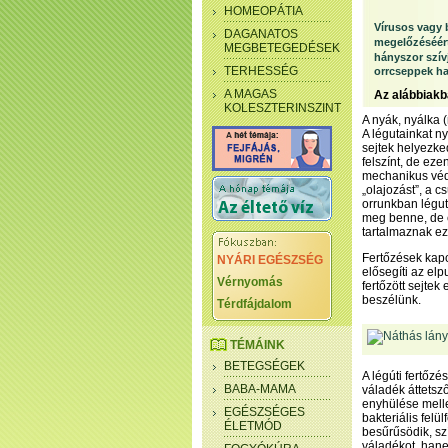
HOMEOPÁTIA
Vírusos vagy b
DAGANATOS
megelőzéséért
MEGBETEGEDÉSEK
hányszor szív
TERHESSÉG
orrcseppek ha
A MAGAS
Az alábbiak
KOLESZTERINSZINT
A nyák, nyálka 
A légutainkat n
sejtek helyezke
felszínt, de ez
mechanikus véd
„olajozást”, a c
orrunkban légut
meg benne, de 
tartalmaznak ezá
Fertőzések kapc
NYÁRI EGÉSZSÉG
elősegíti az el
Vérnyomás
fertőzött sejte
beszélünk.
Térdfájdalom
TÉMÁINK
BETEGSÉGEK
A légúti fertőzé
BABA-MAMA
váladék áttetsző
enyhülése mell
EGÉSZSÉGES
bakteriális felü
ÉLETMÓD
besűrűsödik, sz
váladékot, hane