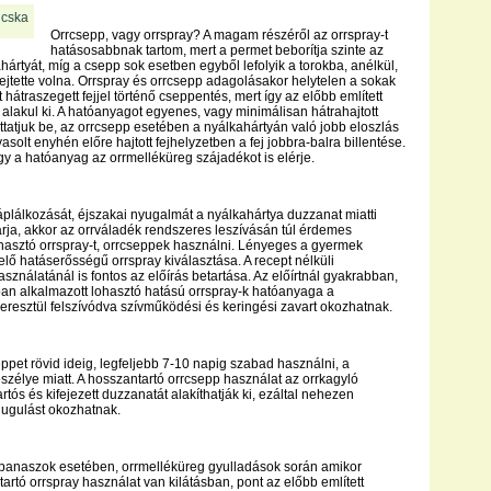
Orrcsepp, vagy orrspray? A magam részéről az orrspray-t
hatásosabbnak tartom, mert a permet beborítja szinte az
hártyát, míg a csepp sok esetben egyből lefolyik a torokba, anélkül,
fejtette volna. Orrspray és orrcsepp adagolásakor helytelen a sokak
t hátraszegett fejjel történő cseppentés, mert így az előbb említett
 alakul ki. A hatóanyagot egyenes, vagy minimálisan hátrahajtott
uttatjuk be, az orrcsepp esetében a nyálkahártyán való jobb eloszlás
vasolt enyhén előre hajtott fejhelyzetben a fej jobbra-balra billentése.
ogy a hatóanyag az orrmelléküreg szájadékot is elérje.
plálkozását, éjszakai nyugalmát a nyálkahártya duzzanat miatti
rja, akkor az orrváladék rendszeres leszívásán túl érdemes
hasztó orrspray-t, orrcseppek használni. Lényeges a gyermek
lő hatáserősségű orrspray kiválasztása. A recept nélküli
sználatánál is fontos az előírás betartása. Az előírtnál gyakrabban,
an alkalmazott lohasztó hatású orrspray-k hatóanyaga a
eresztül felszívódva szívműködési és keringési zavart okozhatnak.
ppet rövid ideig, legfeljebb 7-10 napig szabad használni, a
zélye miatt. A hosszantartó orrcsepp használat az orrkagyló
rtós és kifejezett duzzanatát alakíthatják ki, ezáltal nehezen
dugulást okozhatnak.
i panaszok esetében, orrmelléküreg gyulladások során amikor
artó orrspray használat van kilátásban, pont az előbb említett