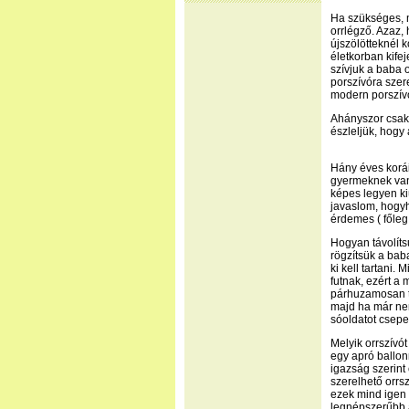
Ha szükséges, me
orrlégző. Azaz,
újszölötteknél 
életkorban kifeje
szívjuk a baba o
porszívóra szere
modern porszívó
Ahányszor csak 
észleljük, hogy
Hány éves korái
gyermeknek van 
képes legyen kiü
javaslom, hogyh
érdemes ( főleg 
Hogyan távolíts
rögzítsük a baba
ki kell tartani.
futnak, ezért a
párhuzamosan ta
majd ha már nem 
sóoldatot csepeg
Melyik orrszívó
egy apró ballon
igazság szerint
szerelhető orrs
ezek mind igen 
legnépszerűbb a