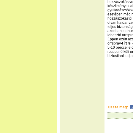
hozzászokás ves
készítmények a
gyulladáscsökke
esetében még h
hozzászokástól,
olyan hatóanyagú
teljes biztonság
azonban tudnunk
lohasztó orrspr
Éppen ezért azt
orrspray-t írt 
5-10 perccel el
recept nélküli 
biztosítani tudj
Ossza meg: