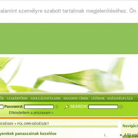
valamint személyre szabott tartalmak megjelenítéséhez. Ön
:
:
:
:
:
ŐK
SZAKÉRTŐINK
SZOLGÁLTATÁSAINK
HASZNOS CÍMEK
JÁTÉKOK
EGÉSZSÉGPLÁZA
Password:
SEARCH:
Elfelejtettem a jelszavam
EGSÉGEK
»
FÜL-ORR-GÉGÉSZET
Navigác
yerekek panaszainak kezelése
A fül e
1 .