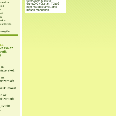
suttogások is tisztán
rsavakra
érthetővé váljanak. Többé
és a
nem marad le arról, amit
mások mondanak.
k
sát.
ai
nak a
 csökkentő
ességéhez.
LL
lvassa az
evők
?
, az
miszerekét.
, az
miszerekét
etikumokét.
án az
miszerekét.
 szinte
.