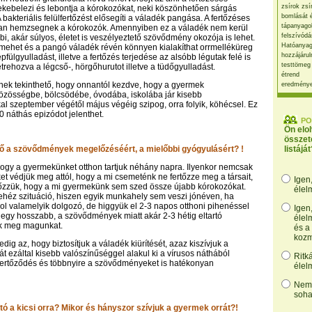
zsírok zsí
bekebelezi és lebontja a kórokozókat, neki köszönhetően sárgás
bomlását 
 bakteriális felülfertőzést elősegíti a váladék pangása. A fertőzéses
tápanyago
ban hemzsegnek a kórokozók. Amennyiben ez a váladék nem kerül
felszívódá
bbi, akár súlyos, életet is veszélyeztető szövődmény okozója is lehet.
Hatóanyag
mehet és a pangó váladék révén könnyen kialakíthat orrmelléküreg
hozzájárul
pfülgyulladást, illetve a fertőzés terjedése az alsóbb légutak felé is
testtömeg
létrehozva a légcső-, hörgőhurutot illetve a tüdőgyulladást.
étrend
lnek tekinthető, hogy onnantól kezdve, hogy a gyermek
eredmény
özösségbe, bölcsödébe, óvodába, iskolába jár kisebb
l szeptember végétől május végéig szipog, orra folyik, köhécsel. Ez
0 náthás epizódot jelenthet.
PO
Ön elo
összet
ülő a szövődmények megelőzéséért, a mielőbbi gyógyulásért? !
listáját
hogy a gyermekünket otthon tartjuk néhány napra. Ilyenkor nemcsak
et védjük meg attól, hogy a mi csemeténk ne fertőzze meg a társait,
Igen
lőzzük, hogy a mi gyermekünk sem szed össze újabb kórokozókat.
élel
héz szituáció, hiszen egyik munkahely sem veszi jónéven, ha
ol valamelyik dolgozó, de higgyük el 2-3 napos otthoni pihenéssel
Igen
egy hosszabb, a szövődmények miatt akár 2-3 hétig eltartó
élel
uk meg magunkat.
és a
kozm
dig az, hogy biztosítjuk a váladék kiürítését, azaz kiszívjuk a
t ezáltal kisebb valószínűséggel alakul ki a vírusos náthából
Ritk
ülfertőződés és többnyire a szövődményeket is hatékonyan
élel
Nem,
soha
tó a kicsi orra? Mikor és hányszor szívjuk a gyermek orrát?!