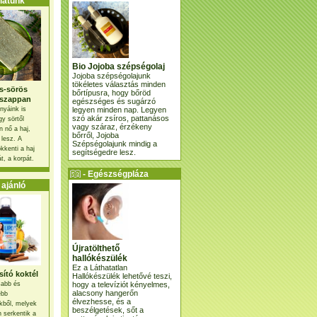
atunk
Bio Jojoba szépségolaj
Jojoba szépségolajunk
tökéletes választás minden
s-sörös
bőrtípusra, hogy bőröd
szappan
egészséges és sugárzó
legyen minden nap. Legyen
nyáink is
szó akár zsíros, pattanásos
gy sörtől
vagy száraz, érzékeny
 nő a haj,
bőrről, Jojoba
 lesz. A
Szépségolajunk mindig a
kkenti a haj
segítségedre lesz.
t, a korpát.
- Egészségpláza
ajánlatunk -
ajánló
Újratölthető
hallókészülék
Ez a Láthatatlan
ító koktél
Hallókészülék lehetővé teszi,
hogy a televíziót kényelmes,
osabb és
alacsony hangerőn
ebb
élvezhesse, és a
kből, melyek
beszélgetések, sőt a
 serkentik a