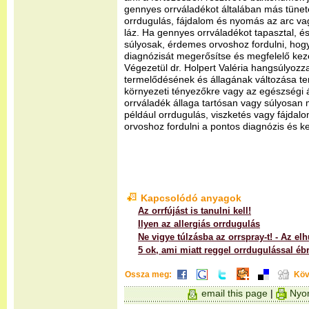
gennyes orrváladékot általában más tünetek
orrdugulás, fájdalom és nyomás az arc vag
láz. Ha gennyes orrváladékot tapasztal, és
súlyosak, érdemes orvoshoz fordulni, hogy
diagnózisát megerősítse és megfelelő keze
Végezetül dr. Holpert Valéria hangsúlyozz
termelődésének és állagának változása te
környezeti tényezőkre vagy az egészségi 
orrváladék állaga tartósan vagy súlyosan 
például orrdugulás, viszketés vagy fájdal
orvoshoz fordulni a pontos diagnózis és k
Kapcsolódó anyagok
Az orrfújást is tanulni kell!
Ilyen az allergiás orrdugulás
Ne vigye túlzásba az orrspray-t! - Az e
5 ok, ami miatt reggel orrdugulással éb
Ossza meg:
Köv
email this page
|
Nyom