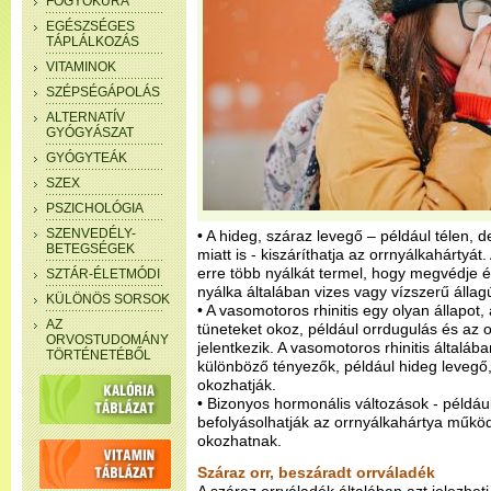
FOGYÓKÚRA
EGÉSZSÉGES
TÁPLÁLKOZÁS
VITAMINOK
SZÉPSÉGÁPOLÁS
ALTERNATÍV
GYÓGYÁSZAT
GYÓGYTEÁK
SZEX
PSZICHOLÓGIA
SZENVEDÉLY-
• A hideg, száraz levegő – például télen, 
BETEGSÉGEK
miatt is - kiszáríthatja az orrnyálkahártyá
erre több nyálkát termel, hogy megvédje és
SZTÁR-ÉLETMÓDI
nyálka általában vizes vagy vízszerű állagú
KÜLÖNÖS SORSOK
• A vasomotoros rhinitis egy olyan állapot
AZ
tüneteket okoz, például orrdugulás és az 
ORVOSTUDOMÁNY
jelentkezik. A vasomotoros rhinitis általáb
TÖRTÉNETÉBŐL
különböző tényezők, például hideg levegő,
okozhatják.
• Bizonyos hormonális változások - példáu
befolyásolhatják az orrnyálkahártya működ
okozhatnak.
Száraz orr, beszáradt orrváladék