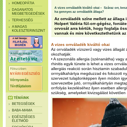
HOMEOPÁTIA
-
A vizes orrváladék kiváltó okai
Száraz orr, bes
DAGANATOS
ha gennyes az orrváladék állaga?
MEGBETEGEDÉSEK
Az orrváladék színe mellett az állaga 
TERHESSÉG
Holpert Valéria fül-orr-gégész, foniát
A MAGAS
orvosát arra kértük, hogy foglalja öss
KOLESZTERINSZINT
vannak és mire következtethetünk az 
A vizes orrváladék kiváltó okai
Az orrváladék vízszerű vagy vizes állagát 
okozhatják:
• A szezonális allergia (szénanátha) vagy a
rhinitis egyik tünete is lehet a vizes orrv
allergiás reakció során hisztamin szabadul
orrnyálkahártya megduzzad és fokozott ny
NYÁRI EGÉSZSÉG
szervezet tulajdonképpen ilyen módon ig
Vérnyomás
szervezetbe jutó, orrnyálkahártyán megtap
Térdfájdalom
orrfolyás kezeléséhez ilyen esetben allerg
szükség, amelyeket kivizsgálást követően al
TÉMÁINK
BETEGSÉGEK
BABA-MAMA
EGÉSZSÉGES
ÉLETMÓD