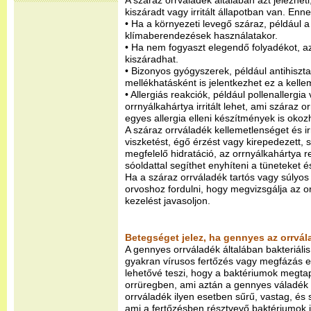
A száraz orrváladék általában azt jelezhet
kiszáradt vagy irritált állapotban van. En
• Ha a környezeti levegő száraz, például a 
klímaberendezések használatakor.
• Ha nem fogyaszt elegendő folyadékot, az
kiszáradhat.
• Bizonyos gyógyszerek, például antihiszt
mellékhatásként is jelentkezhet ez a kelle
• Allergiás reakciók, például pollenallergi
orrnyálkahártya irritált lehet, ami száraz 
egyes allergia elleni készítmények is oko
A száraz orrváladék kellemetlenséget és irr
viszketést, égő érzést vagy kirepedezett, s
megfelelő hidratáció, az orrnyálkahártya
sóoldattal segíthet enyhíteni a tüneteket é
Ha a száraz orrváladék tartós vagy súlyo
orvoshoz fordulni, hogy megvizsgálja az or
kezelést javasoljon.
Betegséget jelez, ha gennyes az orrvál
A gennyes orrváladék általában bakteriáli
gyakran vírusos fertőzés vagy megfázás e
lehetővé teszi, hogy a baktériumok megt
orrüregben, ami aztán a gennyes váladék 
orrváladék ilyen esetben sűrű, vastag, és 
ami a fertőzésben résztvevő baktériumok 