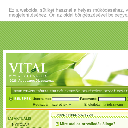
Ez a weboldal sütiket használ a helyes működéséhez, v
megjelenítéséhez. Ön az oldal böngészésével beleegye
2026. Augusztus 09. vasárnap
:
:
:
:
:
REGISZTRÁCIÓ
FÓRUM
HÍRLEVÉL
KERESŐK
SZAKÉRTŐINK
SZOLGÁLTATÁSA
Username:
Password:
Regisztrálni szeretnék!
Elfelejtettem a jelszavam
VITAL
»
HÍREK ARCHÍVUM
AKTUÁLIS
Mire utal az orrválladék állaga?
NYITÓLAP