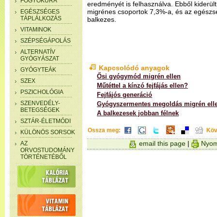
FOGYÓKÚRA
eredményét is felhasználva. Ebből kiderü
migrénes csoportok 7,3%-a, és az egészs
EGÉSZSÉGES
TÁPLÁLKOZÁS
balkezes.
VITAMINOK
SZÉPSÉGÁPOLÁS
ALTERNATÍV
GYÓGYÁSZAT
Kapcsolódó anyagok
GYÓGYTEÁK
Ősi gyógymód migrén ellen
SZEX
Műtéttel a kínzó fejfájás ellen?
PSZICHOLÓGIA
Fejfájós generáció
SZENVEDÉLY-
Gyógyszermentes megoldás migrén ell
BETEGSÉGEK
A balkezesek jobban félnek
SZTÁR-ÉLETMÓDI
Ossza meg:
Köv
KÜLÖNÖS SORSOK
email this page
|
Nyom
AZ
ORVOSTUDOMÁNY
TÖRTÉNETÉBŐL