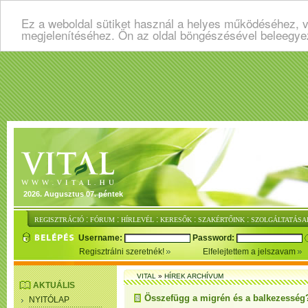
Ez a weboldal sütiket használ a helyes működéséhez, v
megjelenítéséhez. Ön az oldal böngészésével beleegye
2026. Augusztus 07. péntek
:
:
:
:
:
REGISZTRÁCIÓ
FÓRUM
HÍRLEVÉL
KERESŐK
SZAKÉRTŐINK
SZOLGÁLTATÁSA
Username:
Password:
Regisztrálni szeretnék!
Elfelejtettem a jelszavam
VITAL
»
HÍREK ARCHÍVUM
AKTUÁLIS
Összefügg a migrén és a balkezesség
NYITÓLAP