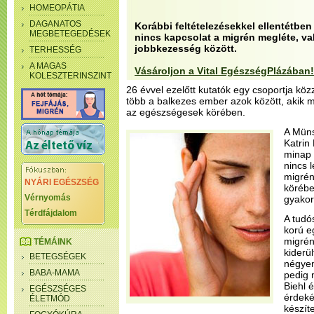
HOMEOPÁTIA
DAGANATOS
Korábbi feltételezésekkel ellentétbe
MEGBETEGEDÉSEK
nincs kapcsolat a migrén megléte, va
jobbkezesség között.
TERHESSÉG
A MAGAS
Vásároljon a Vital EgészségPlázában!
KOLESZTERINSZINT
26 évvel ezelőtt kutatók egy csoportja közz
több a balkezes ember azok között, akik 
az egészségesek körében.
A Müns
Katrin
minap 
nincs 
migré
NYÁRI EGÉSZSÉG
körébe
Vérnyomás
gyakor
Térdfájdalom
A tudó
korú e
migrén
TÉMÁINK
kiderü
BETEGSÉGEK
négyen
BABA-MAMA
pedig 
Biehl 
EGÉSZSÉGES
érdeké
ÉLETMÓD
készít