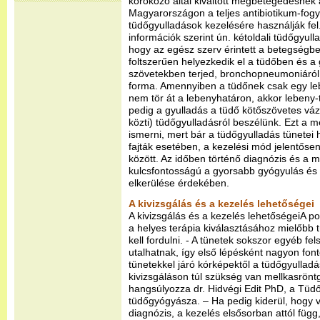
kórokozó által kiváltott megbetegedésnek a
Magyarországon a teljes antibiotikum-fogy
tüdőgyulladások kezelésére használják fe
információk szerint ún. kétoldali tüdőgyulla
hogy az egész szerv érintett a betegségb
foltszerűen helyezkedik el a tüdőben és a 
szövetekben terjed, bronchopneumoniáról
forma. Amennyiben a tüdőnek csak egy leb
nem tör át a lebenyhatáron, akkor lebeny-
pedig a gyulladás a tüdő kötőszövetes vázát 
közti) tüdőgyulladásról beszélünk. Ezt a m
ismerni, mert bár a tüdőgyulladás tünetei
fajták esetében, a kezelési mód jelentősen
között. Az időben történő diagnózis és a m
kulcsfontosságú a gyorsabb gyógyulás és
elkerülése érdekében.
A kivizsgálás és a kezelés lehetőségei
A kivizsgálás és a kezelés lehetőségeiA po
a helyes terápia kiválasztásához mielőbb
kell fordulni. - A tünetek sokszor egyéb f
utalhatnak, így első lépésként nagyon font
tünetekkel járó kórképektől a tüdőgyulladá
kivizsgáláson túl szükség van mellkasröntg
hangsúlyozza dr. Hidvégi Edit PhD, a Tüd
tüdőgyógyásza. – Ha pedig kiderül, hogy 
diagnózis, a kezelés elsősorban attól füg