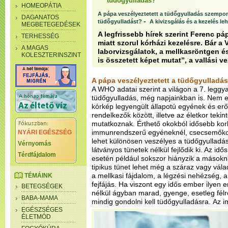
tüdőgyulladás?
HOMEOPÁTIA
A pápa veszélyeztetett a tüdőgyulladás szempon
DAGANATOS
-
tüdőgyulladást?
A kivizsgálás és a kezelés le
MEGBETEGEDÉSEK
A legfrissebb hírek szerint Ferenc pá
TERHESSÉG
miatt szorul kórházi kezelésre. Bár a
A MAGAS
laborvizsgálatok, a mellkasröntgen é
KOLESZTERINSZINT
is összetett képet mutat”, a vallási 
A pápa veszélyeztetett a tüdőgyulladá
A WHO adatai szerint a világon a 7. leggya
tüdőgyulladás, még napjainkban is. Nem e
kórkép legyengült állapotú egyének és er
rendelkezők között, illetve az életkor teki
mutatkoznak. Érthető okokból idősebb kor
immunrendszerű egyéneknél, csecsemőkor
NYÁRI EGÉSZSÉG
lehet különösen veszélyes a tüdőgyulladás
Vérnyomás
látványos tünetek nélkül fejlődik ki. Az i
Térdfájdalom
esetén például sokszor hiányzik a másokn
tipikus tünet lehet még a száraz vagy vál
a mellkasi fájdalom, a légzési nehézség, 
TÉMÁINK
fejfájás. Ha viszont egy idős ember ilyen e
BETEGSÉGEK
nélkül ágyban marad, gyenge, esetleg félre
BABA-MAMA
mindig gondolni kell tüdőgyulladásra.
Az i
EGÉSZSÉGES
ÉLETMÓD