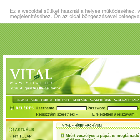
Ez a weboldal sütiket használ a helyes működéséhez, v
megjelenítéséhez. Ön az oldal böngészésével beleegye
2026. Augusztus 06. csütörtök
:
:
:
:
:
REGISZTRÁCIÓ
FÓRUM
HÍRLEVÉL
KERESŐK
SZAKÉRTŐINK
SZOLGÁLTATÁSA
Username:
Password:
Regisztrálni szeretnék!
Elfelejtettem a jelszavam
VITAL
»
HÍREK ARCHÍVUM
AKTUÁLIS
Miért veszélyes a pápát is megtámadó 
NYITÓLAP