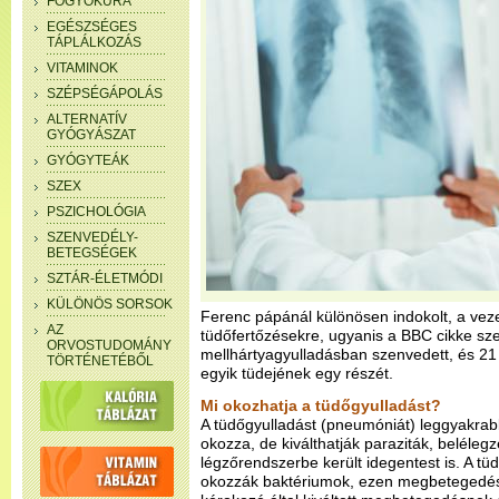
FOGYÓKÚRA
EGÉSZSÉGES
TÁPLÁLKOZÁS
VITAMINOK
SZÉPSÉGÁPOLÁS
ALTERNATÍV
GYÓGYÁSZAT
GYÓGYTEÁK
SZEX
PSZICHOLÓGIA
SZENVEDÉLY-
BETEGSÉGEK
SZTÁR-ÉLETMÓDI
KÜLÖNÖS SORSOK
Ferenc pápánál különösen indokolt, a vez
AZ
tüdőfertőzésekre, ugyanis a BBC cikke szer
ORVOSTUDOMÁNY
mellhártyagyulladásban szenvedett, és 21 
TÖRTÉNETÉBŐL
egyik tüdejének egy részét.
Mi okozhatja a tüdőgyulladást?
A tüdőgyulladást (pneumóniát) leggyakrab
okozza, de kiválthatják paraziták, belélegz
légzőrendszerbe került idegentest is. A t
okozzák baktériumok, ezen megbetegedés