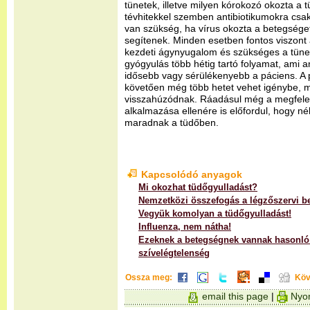
tünetek, illetve milyen kórokozó okozta a t
tévhitekkel szemben antibiotikumokra csak
van szükség, ha vírus okozta a betegséget,
segítenek. Minden esetben fontos viszont 
kezdeti ágynyugalom és szükséges a tünete
gyógyulás több hétig tartó folyamat, ami 
idősebb vagy sérülékenyebb a páciens. 
követően még több hetet vehet igénybe, m
visszahúzódnak. Ráadásul még a megfelel
alkalmazása ellenére is előfordul, hogy 
maradnak a tüdőben.
Kapcsolódó anyagok
Mi okozhat tüdőgyulladást?
Nemzetközi összefogás a légzőszervi b
Vegyük komolyan a tüdőgyulladást!
Influenza, nem nátha!
Ezeknek a betegségnek vannak hasonló 
szívelégtelenség
Ossza meg:
Köv
email this page
|
Nyom