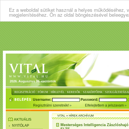
Ez a weboldal sütiket használ a helyes működéséhez, v
megjelenítéséhez. Ön az oldal böngészésével beleegye
2026. Augusztus 06. csütörtök
:
:
:
:
:
REGISZTRÁCIÓ
FÓRUM
HÍRLEVÉL
KERESŐK
SZAKÉRTŐINK
SZOLGÁLTATÁSA
Username:
Password:
Regisztrálni szeretnék!
Elfelejtettem a jelszavam
VITAL
»
HÍREK ARCHÍVUM
AKTUÁLIS
Mesterséges Intelligencia Zászlóshajó
NYITÓLAP