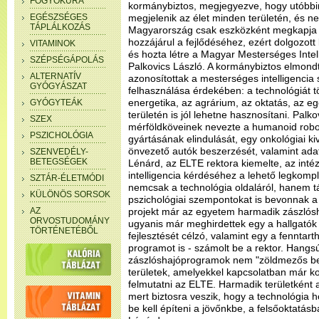
FOGYÓKÚRA
kormánybiztos, megjegyezve, hogy utóbbir
EGÉSZSÉGES
megjelenik az élet minden területén, és 
TÁPLÁLKOZÁS
Magyarország csak eszközként megkapja a
hozzájárul a fejlődéséhez, ezért dolgozott
VITAMINOK
és hozta létre a Magyar Mesterséges Intell
SZÉPSÉGÁPOLÁS
Palkovics László. A kormánybiztos elmondta
ALTERNATÍV
azonosítottak a mesterséges intelligencia
GYÓGYÁSZAT
felhasználása érdekében: a technológiát tö
energetika, az agrárium, az oktatás, az 
GYÓGYTEÁK
területén is jól lehetne hasznosítani. Palk
SZEX
mérföldköveinek nevezte a humanoid rob
PSZICHOLÓGIA
gyártásának elindulását, egy onkológiai ki
önvezető autók beszerzését, valamint ada
SZENVEDÉLY-
BETEGSÉGEK
Lénárd, az ELTE rektora kiemelte, az int
intelligencia kérdéséhez a lehető legkomp
SZTÁR-ÉLETMÓDI
nemcsak a technológia oldaláról, hanem 
KÜLÖNÖS SORSOK
pszichológiai szempontokat is bevonnak a 
AZ
projekt már az egyetem harmadik zászlós
ORVOSTUDOMÁNY
ugyanis már meghirdettek egy a hallgatók 
TÖRTÉNETÉBŐL
fejlesztését célzó, valamint egy a fenntar
programot is - számolt be a rektor. Hangs
zászlóshajóprogramok nem "zöldmezős b
területek, amelyekkel kapcsolatban már 
felmutatni az ELTE. Harmadik területként a
mert biztosra veszik, hogy a technológia 
be kell építeni a jövőnkbe, a felsőoktatás