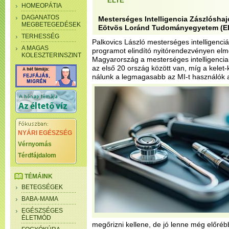
ELTE
HOMEOPÁTIA
DAGANATOS
Mesterséges Intelligencia Zászlóshaj
MEGBETEGEDÉSEK
Eötvös Loránd Tudományegyetem (E
TERHESSÉG
Palkovics László mesterséges intelligenciá
A MAGAS
programot elindító nyitórendezvényen elm
KOLESZTERINSZINT
Magyarország a mesterséges intelligencia
az első 20 ország között van, míg a kelet
nálunk a legmagasabb az MI-t használók 
NYÁRI EGÉSZSÉG
Vérnyomás
Térdfájdalom
TÉMÁINK
BETEGSÉGEK
BABA-MAMA
EGÉSZSÉGES
ÉLETMÓD
megőrizni kellene, de jó lenne még előréb