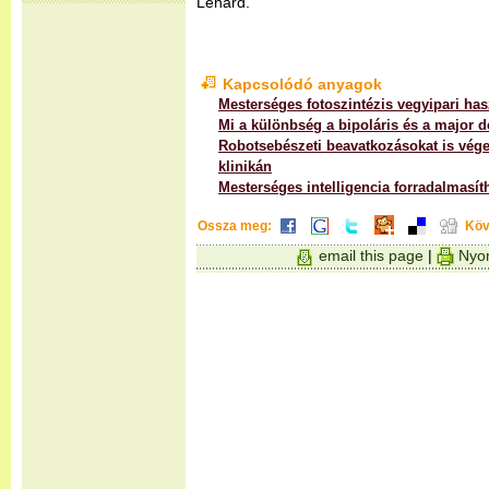
Lénárd.
Kapcsolódó anyagok
Mesterséges fotoszintézis vegyipari ha
Mi a különbség a bipoláris és a major 
Robotsebészeti beavatkozásokat is vége
klinikán
Mesterséges intelligencia forradalmasít
Ossza meg:
Köv
email this page
|
Nyom