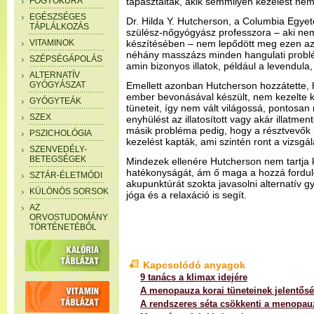
FOGYÓKÚRA
tapasztalták, akik semmilyen kezelést nem
EGÉSZSÉGES
Dr. Hilda Y. Hutcherson, a Columbia Egye
TÁPLÁLKOZÁS
szülész-nőgyógyász professzora – aki nem
VITAMINOK
készítésében – nem lepődött meg ezen az
néhány masszázs minden hangulati problé
SZÉPSÉGÁPOLÁS
amin bizonyos illatok, például a levendula
ALTERNATÍV
GYÓGYÁSZAT
Emellett azonban Hutcherson hozzátette, 
ember bevonásával készült, nem kezelte
GYÓGYTEÁK
tüneteit, így nem vált világossá, pontosan
SZEX
enyhülést az illatosított vagy akár illatme
másik probléma pedig, hogy a résztvevők 
PSZICHOLÓGIA
kezelést kapták, ami szintén ront a vizsgá
SZENVEDÉLY-
BETEGSÉGEK
Mindezek ellenére Hutcherson nem tartja k
hatékonyságát, ám ő maga a hozzá fordul
SZTÁR-ÉLETMÓDI
akupunktúrát szokta javasolni alternatív
KÜLÖNÖS SORSOK
jóga és a relaxáció is segít.
AZ
ORVOSTUDOMÁNY
TÖRTÉNETÉBŐL
Kapcsolódó anyagok
9 tanács a klimax idejére
A menopauza korai tüneteinek jelentős
A rendszeres séta csökkenti a menopauz