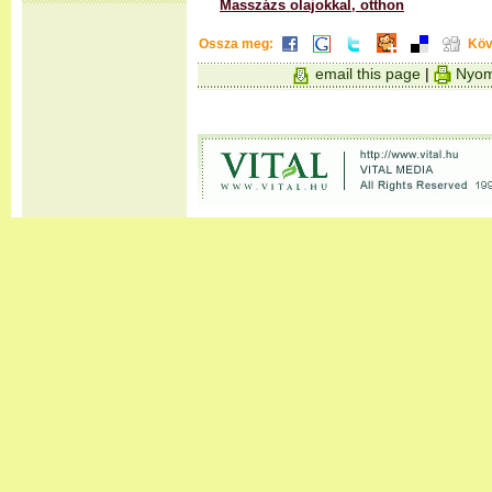
Masszázs olajokkal, otthon
Ossza meg:
Köv
email this page
|
Nyom