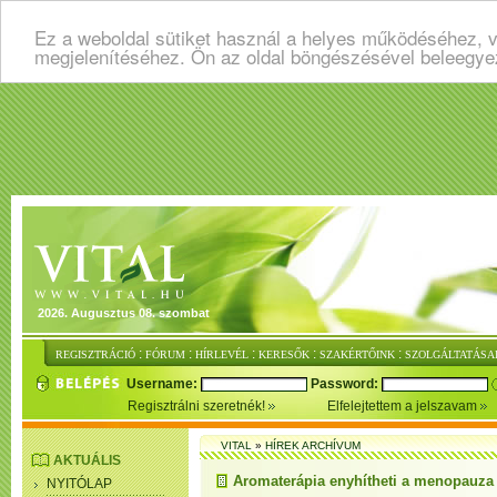
Ez a weboldal sütiket használ a helyes működéséhez, v
megjelenítéséhez. Ön az oldal böngészésével beleegye
2026. Augusztus 08. szombat
:
:
:
:
:
REGISZTRÁCIÓ
FÓRUM
HÍRLEVÉL
KERESŐK
SZAKÉRTŐINK
SZOLGÁLTATÁSA
Username:
Password:
Regisztrálni szeretnék!
Elfelejtettem a jelszavam
VITAL
»
HÍREK ARCHÍVUM
AKTUÁLIS
Aromaterápia enyhítheti a menopauza 
NYITÓLAP