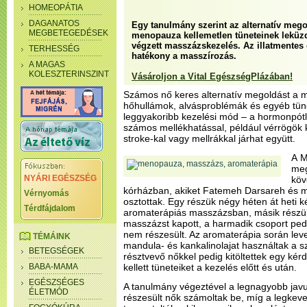
HOMEOPÁTIA
DAGANATOS
Egy tanulmány szerint az alternatív mego
MEGBETEGEDÉSEK
menopauza kellemetlen tüneteinek leküzd
végzett masszázskezelés. Az illatmentes
TERHESSÉG
hatékony a masszírozás.
A MAGAS
KOLESZTERINSZINT
Vásároljon a Vital EgészségPlázában!
Számos nő keres alternatív megoldást a 
hőhullámok, alvásproblémák és egyéb tüne
leggyakoribb kezelési mód – a hormonpótl
számos mellékhatással, például vérrögök
stroke-kal vagy mellrákkal járhat együtt.
A M
meg
NYÁRI EGÉSZSÉG
köv
kórházban, akiket Fatemeh Darsareh és m
Vérnyomás
osztottak. Egy részük négy héten át heti k
Térdfájdalom
aromaterápiás masszázsban, másik részük i
masszázst kapott, a harmadik csoport pe
nem részesült. Az aromaterápia során leve
TÉMÁINK
mandula- és kankalinolajat használtak a 
BETEGSÉGEK
résztvevő nőkkel pedig kitöltettek egy kér
BABA-MAMA
kellett tüneteiket a kezelés előtt és után.
EGÉSZSÉGES
A tanulmány végeztével a legnagyobb jav
ÉLETMÓD
részesült nők számoltak be, míg a legkev