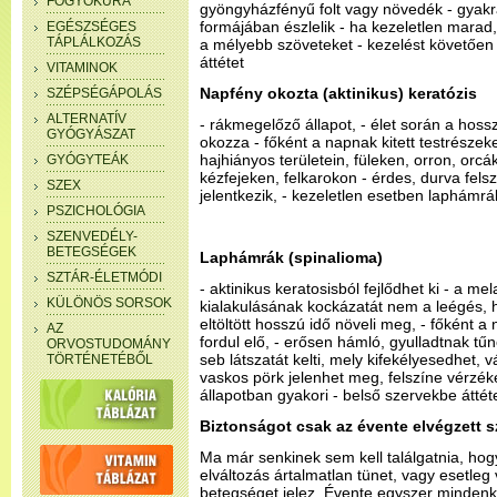
FOGYÓKÚRA
gyöngyházfényű folt vagy növedék - gyak
formájában észlelik - ha kezeletlen marad,
EGÉSZSÉGES
TÁPLÁLKOZÁS
a mélyebb szöveteket - kezelést követően 
áttétet
VITAMINOK
Napfény okozta (aktinikus) keratózis
SZÉPSÉGÁPOLÁS
ALTERNATÍV
- rákmegelőző állapot, - élet során a hoss
GYÓGYÁSZAT
okozza - főként a napnak kitett testrészeke
hajhiányos területein, füleken, orron, orcá
GYÓGYTEÁK
kézfejeken, felkarokon - érdes, durva fels
SZEX
jelentkezik, - kezeletlen esetben laphámrák
PSZICHOLÓGIA
SZENVEDÉLY-
BETEGSÉGEK
Laphámrák (spinalioma)
SZTÁR-ÉLETMÓDI
- aktinikus keratosisból fejlődhet ki - a 
KÜLÖNÖS SORSOK
kialakulásának kockázatát nem a leégés
eltöltött hosszú idő növeli meg, - főként a
AZ
fordul elő, - erősen hámló, gyulladtnak 
ORVOSTUDOMÁNY
seb látszatát kelti, mely kifekélyesedhet, 
TÖRTÉNETÉBŐL
vaskos pörk jelenhet meg, felszíne vérzé
állapotban gyakori - belső szervekbe áttét
Biztonságot csak az évente elvégzett s
Ma már senkinek sem kell találgatnia, hog
elváltozás ártalmatlan tünet, vagy esetleg
betegséget jelez. Évente egyszer minden