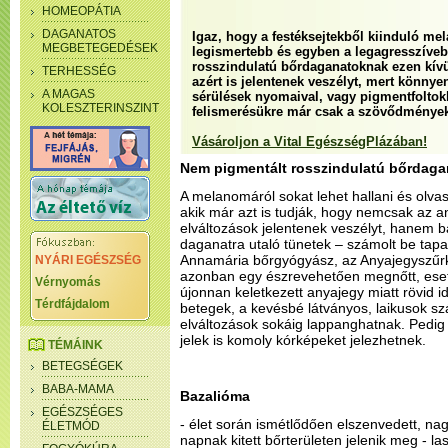
HOMEOPÁTIA
DAGANATOS
Igaz, hogy a festéksejtekből kiinduló m
MEGBETEGEDÉSEK
legismertebb és egyben a legagresszíve
rosszindulatú bőrdaganatoknak ezen kívül
TERHESSÉG
azért is jelentenek veszélyt, mert könny
A MAGAS
sérülések nyomaival, vagy pigmentfoltokk
KOLESZTERINSZINT
felismerésükre már csak a szövődmények
Vásároljon a Vital EgészségPlázában!
Nem pigmentált rosszindulatú bőrdaga
A melanomáról sokat lehet hallani és olvas
akik már azt is tudják, hogy nemcsak az a
elváltozások jelentenek veszélyt, hanem 
daganatra utaló tünetek – számolt be tapas
Annamária bőrgyógyász, az Anyajegyszűr
NYÁRI EGÉSZSÉG
azonban egy észrevehetően megnőtt, eset
Vérnyomás
újonnan keletkezett anyajegy miatt rövid i
Térdfájdalom
betegek, a kevésbé látványos, laikusok s
elváltozások sokáig lappanghatnak. Pedig
jelek is komoly kórképeket jelezhetnek.
TÉMÁINK
BETEGSÉGEK
BABA-MAMA
Bazalióma
EGÉSZSÉGES
- élet során ismétlődően elszenvedett, n
ÉLETMÓD
napnak kitett bőrterületen jelenik meg - 