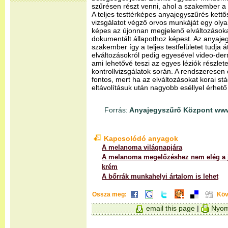
szűrésen részt venni, ahol a szakember a te
A teljes testtérképes anyajegyszűrés kettő
vizsgálatot végző orvos munkáját egy olyan
képes az újonnan megjelenő elváltozásokat
dokumentált állapothoz képest. Az anyajeg
szakember így a teljes testfelületet tudja 
elváltozásokról pedig egyesével video-de
ami lehetővé teszi az egyes léziók részlet
kontrollvizsgálatok során. A rendszeresen 
fontos, mert ha az elváltozásokat korai st
eltávolításuk után nagyobb eséllyel érhető 
Forrás:
Anyajegyszűrő Központ www
Kapcsolódó anyagok
A melanoma világnapjára
A melanoma megelőzéshez nem elég a j
krém
A bőrrák munkahelyi ártalom is lehet
Ossza meg:
Köv
email this page
|
Nyom