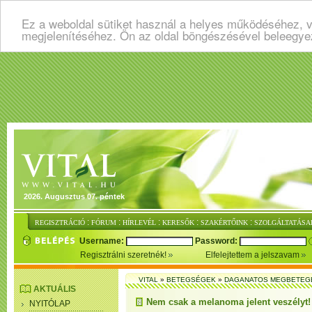
Ez a weboldal sütiket használ a helyes működéséhez, v
megjelenítéséhez. Ön az oldal böngészésével beleegye
2026. Augusztus 07. péntek
:
:
:
:
:
REGISZTRÁCIÓ
FÓRUM
HÍRLEVÉL
KERESŐK
SZAKÉRTŐINK
SZOLGÁLTATÁSA
Username:
Password:
Regisztrálni szeretnék!
Elfelejtettem a jelszavam
VITAL
»
BETEGSÉGEK
»
DAGANATOS MEGBETEG
AKTUÁLIS
Nem csak a melanoma jelent veszélyt!
NYITÓLAP