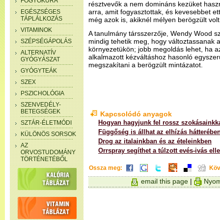
FOGYÓKÚRA
résztvevők a nem domináns kezüket haszná
arra, amit fogyasztottak, és kevesebbet et
EGÉSZSÉGES
TÁPLÁLKOZÁS
még azok is, akiknél mélyen berögzült volt
VITAMINOK
A tanulmány társszerzője, Wendy Wood sz
mindig tehetik meg, hogy változtassanak a
SZÉPSÉGÁPOLÁS
környezetükön; jobb megoldás lehet, ha az
ALTERNATÍV
alkalmazott kézváltáshoz hasonló egyszerű
GYÓGYÁSZAT
megszakítani a berögzült mintázatot.
GYÓGYTEÁK
SZEX
PSZICHOLÓGIA
SZENVEDÉLY-
BETEGSÉGEK
Kapcsolódó anyagok
Hogyan hagyjunk fel rossz szokásainkk
SZTÁR-ÉLETMÓDI
Függőség is állhat az elhízás hátterébe
KÜLÖNÖS SORSOK
Drog az italainkban és az ételeinkben
AZ
Orrspray segíthet a túlzott evés-ivás ell
ORVOSTUDOMÁNY
TÖRTÉNETÉBŐL
Ossza meg:
Köv
email this page
|
Nyom