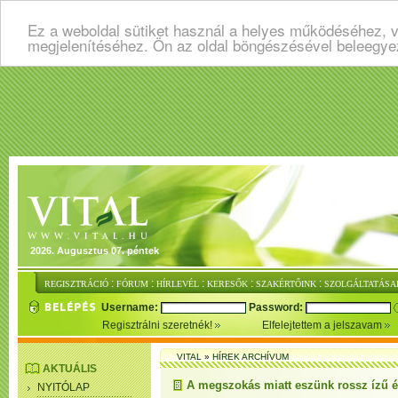
Ez a weboldal sütiket használ a helyes működéséhez, v
megjelenítéséhez. Ön az oldal böngészésével beleegye
2026. Augusztus 07. péntek
:
:
:
:
:
REGISZTRÁCIÓ
FÓRUM
HÍRLEVÉL
KERESŐK
SZAKÉRTŐINK
SZOLGÁLTATÁSA
Username:
Password:
Regisztrálni szeretnék!
Elfelejtettem a jelszavam
VITAL
»
HÍREK ARCHÍVUM
AKTUÁLIS
A megszokás miatt eszünk rossz ízű é
NYITÓLAP