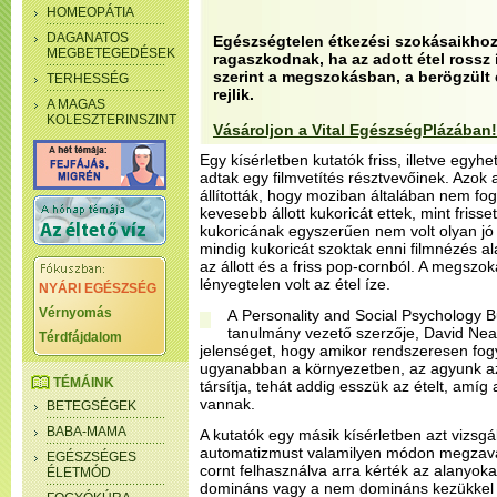
HOMEOPÁTIA
DAGANATOS
Egészségtelen étkezési szokásaikhoz
MEGBETEGEDÉSEK
ragaszkodnak, ha az adott étel rossz
szerint a megszokásban, a berögzült
TERHESSÉG
rejlik.
A MAGAS
KOLESZTERINSZINT
Vásároljon a Vital EgészségPlázában!
Egy kísérletben kutatók friss, illetve egyhet
adtak egy filmvetítés résztvevőinek. Azok 
állították, hogy moziban általában nem fo
kevesebb állott kukoricát ettek, mint friss
kukoricának egyszerűen nem volt olyan jó a
mindig kukoricát szoktak enni filmnézés al
az állott és a friss pop-cornból. A megszo
lényegtelen volt az étel íze.
NYÁRI EGÉSZSÉG
Vérnyomás
A Personality and Social Psychology Bu
tanulmány vezető szerzője, David Nea
Térdfájdalom
jelenséget, hogy amikor rendszeresen fog
ugyanabban a környezetben, az agyunk az
TÉMÁINK
társítja, tehát addig esszük az ételt, amíg
vannak.
BETEGSÉGEK
BABA-MAMA
A kutatók egy másik kísérletben azt vizsgál
automatizmust valamilyen módon megzavarjá
EGÉSZSÉGES
cornt felhasználva arra kérték az alanyok
ÉLETMÓD
domináns vagy a nem domináns kezükkel e