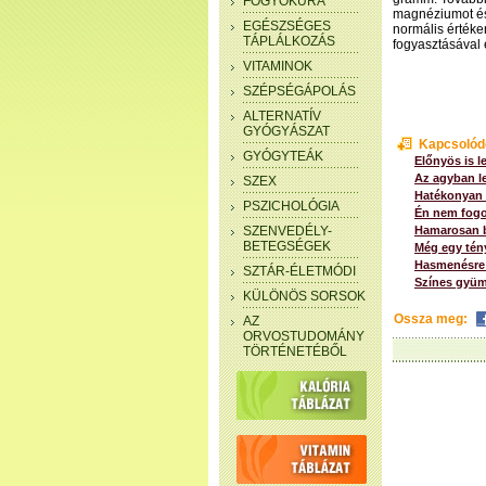
FOGYÓKÚRA
magnéziumot és 
EGÉSZSÉGES
normális értéke
TÁPLÁLKOZÁS
fogyasztásával é
VITAMINOK
SZÉPSÉGÁPOLÁS
ALTERNATÍV
GYÓGYÁSZAT
Kapcsolód
GYÓGYTEÁK
Előnyös is 
Az agyban l
SZEX
Hatékonyan 
PSZICHOLÓGIA
Én nem fogo
SZENVEDÉLY-
Hamarosan b
BETEGSÉGEK
Még egy tén
Hasmenésre 
SZTÁR-ÉLETMÓDI
Színes gyüm
KÜLÖNÖS SORSOK
Ossza meg:
AZ
ORVOSTUDOMÁNY
TÖRTÉNETÉBŐL