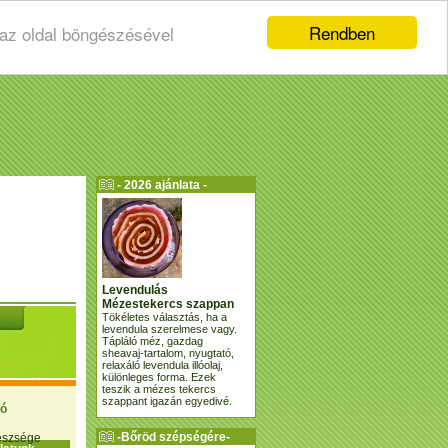
Rendben
 az oldal böngészésével
- 2026 ajánlata -
Levendulás
Mézestekercs szappan
Tökéletes választás, ha a
levendula szerelmese vagy.
Tápláló méz, gazdag
sheavaj-tartalom, nyugtató,
relaxáló levendula illóolaj,
különleges forma. Ezek
teszik a mézes tekercs
szappant igazán egyedivé.
ió
-Bőröd szépségére-
gészsége