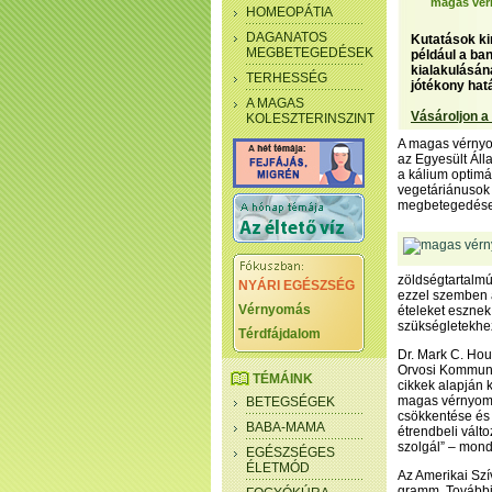
magas vér
HOMEOPÁTIA
DAGANATOS
Kutatások ki
MEGBETEGEDÉSEK
például a ba
kialakulásán
TERHESSÉG
jótékony hatás
A MAGAS
Vásároljon a
KOLESZTERINSZINT
A magas vérnyom
az Egyesült Álla
a kálium optimá
vegetáriánusok 
megbetegedése
zöldségtartalmú
NYÁRI EGÉSZSÉG
ezzel szemben a 
Vérnyomás
ételeket esznek
szükségletekhez
Térdfájdalom
Dr. Mark C. Hou
Orvosi Kommuni
TÉMÁINK
cikkek alapján k
magas vérnyomá
BETEGSÉGEK
csökkentése és 
BABA-MAMA
étrendbeli vált
szolgál” – mond
EGÉSZSÉGES
ÉLETMÓD
Az Amerikai Szí
gramm. További