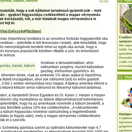
Ajánl
nyomás, kálium, nátrium
OLDAL
mutatták, hogy a sok káliumot tartalmazó gyümölcsök – mint
nán – gyakori fogyasztása csökkentheti a magas vérnyomás
ak kockázatát, sőt, a már kialakult magas vérnyomásra is
t fejt ki.
 Vital EgészségPlázában!
Csaláno
ás (hipertónia) továbbra is az orvoshoz fordulás leggyakoribb oka
sampon
mokban – jelentette ki két tennessee-i kutató, akik kimutatták, hogy
Már nagya
lis mennyiségének bevitele lehet az egyik oka annak, hogy a
tudták, ho
és bizonyos populációk körében ritkább a szív- és érrendszeri
gyorsabban
k aránya.
fényesebb
csalán csö
Azokban a társadalmakban, ahol
zsírosságá
nátriumban szegény, viszont káliumban
gazdag, elsősorban gyümölcs- és
 étrenden élnek, csak az emberek 1%-ában alakul ki hipertónia,
Vital 
fejlett országokban, ahol sok nátriumot (sót) és előre gyártott
, 3-ból 1 ember vérnyomása lesz magas. A tipikus amerikai étrend a
 képest kétszer annyi nátriumot és feleannyi káliumot tartalmaz.
ston, a Vanderbilt Orvosi Egyetem és Dr. Karen J. Harper a Harper
kációs cég munkatársa az általuk áttanulmányozott tudományos
ijelentették, hogy ha az amerikaiak növelnék a kálium bevitelét, a
sú felnőttek száma 10%-kal csökkenhetne. „A nátriumbevitel
a kálium fogyasztás növelése valószínűleg a legjelentősebb
Haslapos
oztatás (a fogyás után), mely a magas vérnyomás csökkentésére
A legillat
ták el a szerzők.
legízletes
gyógyfűve
v Szövetség ajánlása szerint az optimális káliumbevitel napi 4,7
együttesen
 kutatásoknak megfelelően az étrendünknek legalább 500-1000 mg