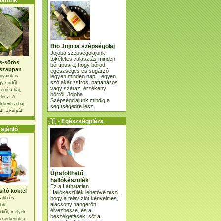
atunk
Bio Jojoba szépségolaj
Jojoba szépségolajunk
tökéletes választás minden
s-sörös
bőrtípusra, hogy bőröd
szappan
egészséges és sugárzó
legyen minden nap. Legyen
nyáink is
szó akár zsíros, pattanásos
gy sörtől
vagy száraz, érzékeny
 nő a haj,
bőrről, Jojoba
 lesz. A
Szépségolajunk mindig a
kkenti a haj
segítségedre lesz.
t, a korpát.
- Egészségpláza
ajánlatunk -
ajánló
Újratölthető
hallókészülék
Ez a Láthatatlan
ító koktél
Hallókészülék lehetővé teszi,
hogy a televíziót kényelmes,
osabb és
alacsony hangerőn
ebb
élvezhesse, és a
kből, melyek
beszélgetések, sőt a
 serkentik a