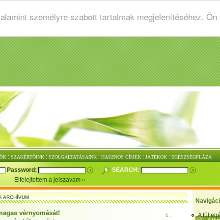
valamint személyre szabott tartalmak megjelenítéséhez. Ön
:
:
:
:
:
ŐK
SZAKÉRTŐINK
SZOLGÁLTATÁSAINK
HASZNOS CÍMEK
JÁTÉKOK
EGÉSZSÉGPLÁZA
Password:
SEARCH:
Elfelejtettem a jelszavam
K ARCHÍVUM
Navigác
magas vérnyomását!
A fül e
1 .