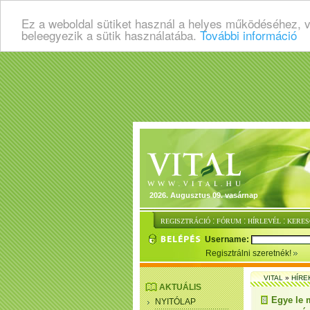
Ez a weboldal sütiket használ a helyes működéséhez, 
beleegyezik a sütik használatába.
További információ
2026. Augusztus 09. vasárnap
:
:
:
REGISZTRÁCIÓ
FÓRUM
HÍRLEVÉL
KERES
Username:
Regisztrálni szeretnék!
VITAL
»
HÍRE
AKTUÁLIS
Egye le 
NYITÓLAP