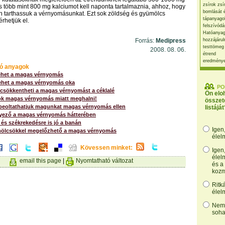
zsírok zsí
több mint 800 mg kalciumot kell naponta tartalmaznia, ahhoz, hogy
bomlását 
n tarthassuk a vérnyomásunkat. Ezt sok zöldség és gyümölcs
tápanyago
rhetjük el.
felszívódá
Hatóanyag
Forrás:
Medipress
hozzájárul
testtömeg
2008. 08. 06.
étrend
eredmény
ó anyagok
lehet a magas vérnyomás
ehet a magas vérnyomás oka
PO
csökkentheti a magas vérnyomást a céklalé
Ön elo
k magas vérnyomás miatt meghalni!
összet
eoltathatjuk magunkat magas vérnyomás ellen
listáját
yező a magas vérnyomás hátterében
és székrekedésre is jó a banán
Igen
ölcsökkel megelőzhető a magas vérnyomás
élel
Kövessen minket:
Igen
élel
email this page
|
Nyomtatható változat
és a
kozm
Ritk
élel
Nem,
soha