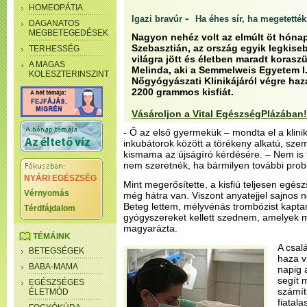
HOMEOPÁTIA
-
Igazi bravúr
Ha éhes sír, ha megetették
DAGANATOS
MEGBETEGEDÉSEK
Nagyon nehéz volt az elmúlt öt hónap
Szebasztián, az ország egyik legkise
TERHESSÉG
világra jött és életben maradt korasz
A MAGAS
Melinda, aki a Semmelweis Egyetem I.
KOLESZTERINSZINT
Nőgyógyászati Klinikájáról végre ha
2200 grammos kisfiát.
Vásároljon a Vital EgészségPlázában!
- Ő az első gyermekük – mondta el a klinik
inkubátorok között a törékeny alkatú, szem
kismama az újságíró kérdésére. – Nem is 
nem szeretnék, ha bármilyen további prob
NYÁRI EGÉSZSÉG
Mint megerősítette, a kisfiú teljesen egés
Vérnyomás
még hátra van. Viszont anyatejjel sajnos ne
Beteg lettem, mélyvénás trombózist kapta
Térdfájdalom
gyógyszereket kellett szednem, amelyek me
magyarázta.
TÉMÁINK
A csal
BETEGSÉGEK
haza v
BABA-MAMA
napig 
segít 
EGÉSZSÉGES
számít
ÉLETMÓD
fiatala