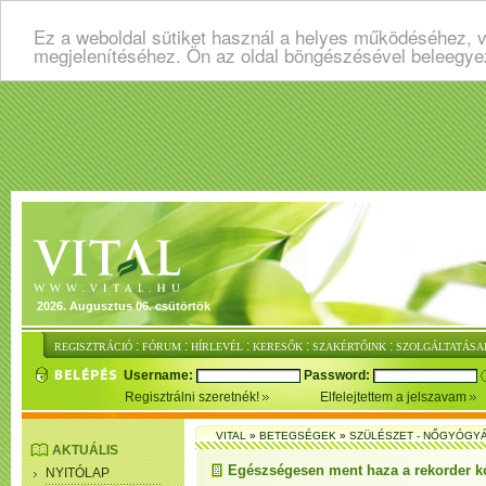
Ez a weboldal sütiket használ a helyes működéséhez, v
megjelenítéséhez. Ön az oldal böngészésével beleegye
2026. Augusztus 06. csütörtök
:
:
:
:
:
REGISZTRÁCIÓ
FÓRUM
HÍRLEVÉL
KERESŐK
SZAKÉRTŐINK
SZOLGÁLTATÁSA
Username:
Password:
Regisztrálni szeretnék!
Elfelejtettem a jelszavam
VITAL
»
BETEGSÉGEK
»
SZÜLÉSZET - NŐGYÓGY
AKTUÁLIS
Egészségesen ment haza a rekorder ko
NYITÓLAP