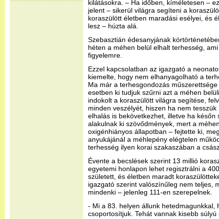
kilátásokra. – Ha időben, kíméletesen – e
jelent – sikerül világra segíteni a koraszül
koraszülött életben maradási esélyei, és 
lesz – húzta alá.
Szebasztián édesanyjának kórtörténetében
héten a méhen belül elhalt terhesség, ami 
figyelemre.
Ezzel kapcsolatban az igazgató a neonatol
kiemelte, hogy nem elhanyagolható a ter
Ma már a terhesgondozás műszerettsége is
esetben ki tudjuk szűrni azt a méhen belül
indokolt a koraszülött világra segítése, fel
minden veszélyét, hiszen ha nem tesszük 
elhalás is bekövetkezhet, illetve ha későn 
alakulnak ki szövődmények, mert a méhen b
oxigénhiányos állapotban – fejtette ki, m
anyukájánál a méhlepény elégtelen működé
terhesség ilyen korai szakaszában a csás
Évente a becslések szerint 13 millió koras
egyetemi honlapon lehet regisztrálni a 40
született, és életben maradt koraszülötteke
igazgató szerint valószínűleg nem teljes, m
mindenki – jelenleg 111-en szerepelnek.
- Mi a 83. helyen állunk hetedmagunkkal, h
csoportosítjuk. Tehát vannak kisebb súlyú 