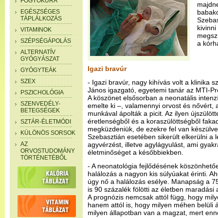
FOGYÓKÚRA
majdne
EGÉSZSÉGES
babako
TÁPLÁLKOZÁS
Szebas
kivinni
VITAMINOK
megszü
SZÉPSÉGÁPOLÁS
a kórh
ALTERNATÍV
GYÓGYÁSZAT
Igazi bravúr
GYÓGYTEÁK
SZEX
- Igazi bravúr, nagy kihívás volt a klinika
János igazgató, egyetemi tanár az MTI-Pr
PSZICHOLÓGIA
A köszönet elsősorban a neonatális intenzív
SZENVEDÉLY-
emelte ki –, valamennyi orvost és nővért, 
BETEGSÉGEK
munkával ápolták a picit. Az ilyen újszülöt
éretlenségből és a koraszülöttségből faka
SZTÁR-ÉLETMÓDI
megküzdeniük, de ezekre fel van készülve 
KÜLÖNÖS SORSOK
Szebasztián esetében sikerült elkerülni a 
AZ
agyvérzést, illetve agylágyulást, ami gyak
ORVOSTUDOMÁNY
életminőséget a későbbiekben.
TÖRTÉNETÉBŐL
- A neonatológia fejlődésének köszönhető
halálozás a nagyon kis súlyúakat érinti. A
úgy nő a halálozás esélye. Manapság a 7
is 90 százalék fölötti az életben maradási a
A prognózis nemcsak attól függ, hogy milye
hanem attól is, hogy milyen méhen belüli ál
milyen állapotban van a magzat, mert enn