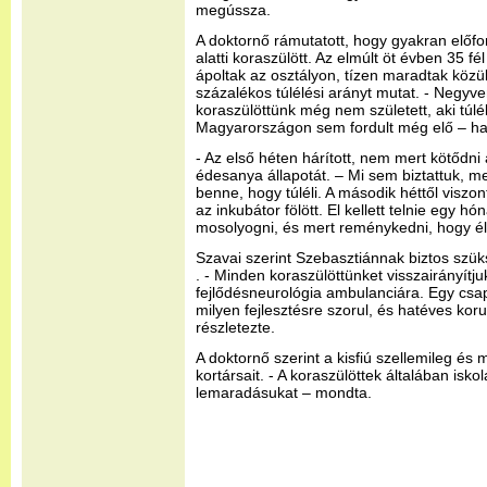
megússza.
A doktornő rámutatott, hogy gyakran előf
alatti koraszülött. Az elmúlt öt évben 35 fél 
ápoltak az osztályon, tízen maradtak közü
százalékos túlélési arányt mutat. - Negyven
koraszülöttünk még nem született, aki túlél
Magyarországon sem fordult még elő – ha
- Az első héten hárított, nem mert kötődni a
édesanya állapotát. – Mi sem biztattuk, m
benne, hogy túléli. A második héttől viszo
az inkubátor fölött. El kellett telnie egy 
mosolyogni, és mert reménykedni, hogy é
Szavai szerint Szebasztiánnak biztos szüks
. - Minden koraszülöttünket visszairányítj
fejlődésneurológia ambulanciára. Egy csap
milyen fejlesztésre szorul, és hatéves koru
részletezte.
A doktornő szerint a kisfiú szellemileg é
kortársait. - A koraszülöttek általában isko
lemaradásukat – mondta.