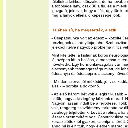
túlélték a kritikus időszakot, de ha tovább
a többsége lány, csak 30 a fiú, és a mienk 
igazgató, jelezve, hogy a fiúk, úgy tűnik,
míg a lányok ellenálló képessége jobb.
Ha éhes sír, ha megetették, alszik
- Csapatmunka volt az egész – közölte Je
részlegnek az irányítója, ahol Szebasztián
jelekből ítélve nagyobb probléma nincs vel
Mint kifejtette, a kisfiúnak kóros neurológ
jó, szépen lát, a hallása, a mozgása is re
növekedik. Egy hormonkivizsgálás vár mé
alacsonyabb testmagassága miatt, de lehet
édesanyja és édesapja is alacsony növésű
- Minden szerve jól működik, jól viselkedik
alszik – sorolta a doktornő.
- Az első három hét volt a legkritikusabb 
hittük, hogy a kis legény köztünk marad. 
Nagyon lassan indult be a fejlődése. Töb
volt, rengeteg szövődmény tarkította az á
valahogy túljutottunk. Levált a retinája h
lézeres szemműtéte volt. Csontritkulása mi
koraszülötteknél gyakori, csontja is törött
amíg mi is elhittük, hogy életben marad, 