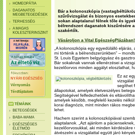
HOMEOPÁTIA
DAGANATOS
Bár a kolonoszkópia (vastagbéltükröz
MEGBETEGEDÉSEK
szűrővizsgálat és bizonyos esetekben
sokan alaptalanul félnek tőle és igye
TERHESSÉG
bélrendszeri daganatok kiszűrésére alk
A MAGAS
szakértők.
KOLESZTERINSZINT
Vásároljon a Vital EgészségPlázában!
„A kolonoszkópia egy egyedülálló eljárás, 
mi történik a bélrendszerünkben” – mondta
St. Louis Egyetem belgyógyász és gasztro
Bár sokaknak vannak ellenérzései a vizsgá
kezelőorvos minden aggályt eloszlathat, ha
Ez az egy
NYÁRI EGÉSZSÉG
vizsgálat
Vérnyomás
segíthet 
állapotokat, amelyek életveszélyes betegsé
Térdfájdalom
Segítségével felfedezhetőek és eltávolítha
amelyek később, megfelelő kezelés nélkül 
TÉMÁINK
korai diagnózis, mint minden rákos megbet
lehet.
BETEGSÉGEK
BABA-MAMA
Hachem szerint a kolonoszkópiával szemb
alaptalanok. „Azt ajánlom a pácienseknek
EGÉSZSÉGES
kezelőorvosukkal, aki minden kérdésükre v
ÉLETMÓD
átvészelni a vizsgálattal együtt járó kénye