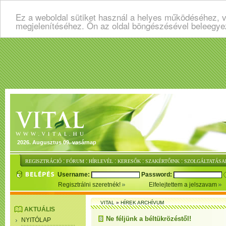
Ez a weboldal sütiket használ a helyes működéséhez, v
megjelenítéséhez. Ön az oldal böngészésével beleegye
2026. Augusztus 09. vasárnap
:
:
:
:
:
REGISZTRÁCIÓ
FÓRUM
HÍRLEVÉL
KERESŐK
SZAKÉRTŐINK
SZOLGÁLTATÁSA
Username:
Password:
Regisztrálni szeretnék!
Elfelejtettem a jelszavam
VITAL
»
HÍREK ARCHÍVUM
AKTUÁLIS
Ne féljünk a béltükrözéstől!
NYITÓLAP