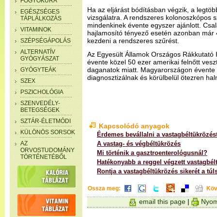
FOGYÓKÚRA
Ha az eljárást bódításban végzik, a legtö
EGÉSZSÉGES
vizsgálatra. A rendszeres kolonoszkópos sz
TÁPLÁLKOZÁS
mindenkinek évente egyszer ajánlott. Csa
VITAMINOK
hajlamosító tényező esetén azonban már 4
kezdeni a rendszeres szűrést.
SZÉPSÉGÁPOLÁS
ALTERNATÍV
Az Egyesült Államok Országos Rákkutató I
GYÓGYÁSZAT
évente közel 50 ezer amerikai felnőtt veszt
daganatok miatt. Magyarországon évente m
GYÓGYTEÁK
diagnosztizálnak és körülbelül ötezren ha
SZEX
PSZICHOLÓGIA
SZENVEDÉLY-
BETEGSÉGEK
SZTÁR-ÉLETMÓDI
Kapcsolódó anyagok
KÜLÖNÖS SORSOK
Érdemes bevállalni a vastagbéltükrözés
AZ
A vastag- és végbéltükrözés
ORVOSTUDOMÁNY
Mi történik a gasztroenterológusnál?
TÖRTÉNETÉBŐL
Hatékonyabb a reggel végzett vastagbél
Rontja a vastagbéltükrözés sikerét a túl
Ossza meg:
Köv
email this page
|
Nyom