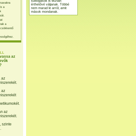
suttogások is tisztán
rsavakra
érthetővé váljanak. Többé
és a
nem marad le arról, amit
mások mondanak.
k
sát.
ai
nak a
 csökkentő
ességéhez.
LL
lvassa az
evők
?
, az
miszerekét.
, az
miszerekét
etikumokét.
án az
miszerekét.
 szinte
.