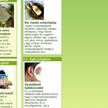
atunk
Bio Jojoba szépségolaj
Jojoba szépségolajunk
tökéletes választás minden
s-sörös
bőrtípusra, hogy bőröd
szappan
egészséges és sugárzó
legyen minden nap. Legyen
nyáink is
szó akár zsíros, pattanásos
gy sörtől
vagy száraz, érzékeny
 nő a haj,
bőrről, Jojoba
 lesz. A
Szépségolajunk mindig a
kkenti a haj
segítségedre lesz.
t, a korpát.
- Egészségpláza
ajánlatunk -
ajánló
Újratölthető
hallókészülék
Ez a Láthatatlan
ító koktél
Hallókészülék lehetővé teszi,
hogy a televíziót kényelmes,
osabb és
alacsony hangerőn
ebb
élvezhesse, és a
kből, melyek
beszélgetések, sőt a
 serkentik a