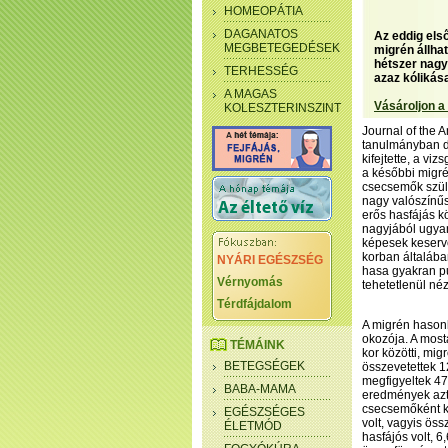
HOMEOPÁTIA
DAGANATOS
Az eddig els
MEGBETEGEDÉSEK
migrén állha
hétszer nagy
TERHESSÉG
azaz kólikása
A MAGAS
Vásároljon a
KOLESZTERINSZINT
Journal of the 
tanulmányban dr
kifejtette, a vi
a későbbi migré
csecsemők szüle
nagy valószínűsé
erős hasfájás 
nagyjából ugya
képesek keserve
korban általába
NYÁRI EGÉSZSÉG
hasa gyakran pu
Vérnyomás
tehetetlenül néz
Térdfájdalom
A migrén hasonl
okozója. A most
TÉMÁINK
kor közötti, mig
BETEGSÉGEK
összevetettek 12
megfigyeltek 47
BABA-MAMA
eredmények azt
csecsemőként kó
EGÉSZSÉGES
volt, vagyis ös
ÉLETMÓD
hasfájós volt, 