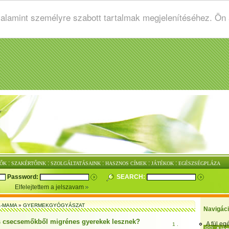
valamint személyre szabott tartalmak megjelenítéséhez. Ön
:
:
:
:
:
ŐK
SZAKÉRTŐINK
SZOLGÁLTATÁSAINK
HASZNOS CÍMEK
JÁTÉKOK
EGÉSZSÉGPLÁZA
Password:
SEARCH:
Elfelejtettem a jelszavam
-MAMA
»
GYERMEKGYÓGYÁSZAT
Navigác
s csecsemőkből migrénes gyerekek lesznek?
A fül e
1 .