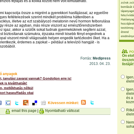
nziós fejfájás és a kólika között nem volt kimutatható.
zsírok zsí
bomlását 
tápanyago
i kapcsolja össze a migrént a gyerekkori hasfájással, az egyelőre
felszívódá
yes feltételezések szerint mindkét probléma hátterében a
Hatóanyag
ciklus, illetve az ezt szabályozó melatonin nevű hormon felborulása
hozzájárul
egy része az agyban, más része viszont az emésztőrendszerben
testtömeg
ez igaz, akkor a szülők sokat tudnak gyermeküknek segíteni azzal,
étrend
st biztosítanak számukra, éjszaka minél kisebb fényt engednek a
eredmény
pal viszont minél világosabb helyen engedik tartózkodni őket. Ha a
elentkezik, érdemes a zajokat – például a televízió hangját - is
kszobából.
PO
Ön elo
Forrás:
Medipress
összet
2013. 04. 23.
listáját
ó anyagok
Igen
i, tanulási zavarai vannak? Gondoljon erre is!
élel
k is kiválthatják!
en, mellékhatás nélkül
Igen
ori haspuffadás okai
élel
és a
kozm
Kövessen minket:
Ritk
email this page
|
Nyomtatható változat
élel
Nem,
soha