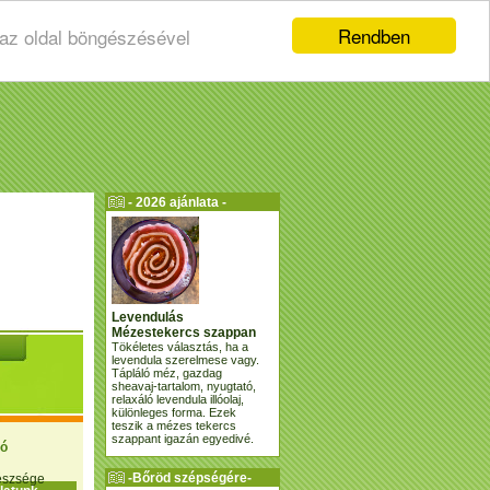
Rendben
 az oldal böngészésével
- 2026 ajánlata -
Levendulás
Mézestekercs szappan
Tökéletes választás, ha a
levendula szerelmese vagy.
Tápláló méz, gazdag
sheavaj-tartalom, nyugtató,
relaxáló levendula illóolaj,
különleges forma. Ezek
teszik a mézes tekercs
szappant igazán egyedivé.
ió
-Bőröd szépségére-
gészsége