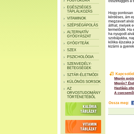
FOGYÓKÚRA
összefüggés a te
EGÉSZSÉGES
TÁPLÁLKOZÁS
Hogy pontosan m
kérdéses, ám eg
VITAMINOK
megzavart alvás
SZÉPSÉGÁPOLÁS
állhat, melyek 
termelődik. Ha 
ALTERNATÍV
ha nyugodt alvá
GYÓGYÁSZAT
szobájukba, nap
kólika éjszaka j
GYÓGYTEÁK
kizárni a gyere
SZEX
PSZICHOLÓGIA
SZENVEDÉLY-
BETEGSÉGEK
Kapcsolód
SZTÁR-ÉLETMÓDI
Migrén gyötr
KÜLÖNÖS SORSOK
Migrén? Étele
Hasfájás ell
AZ
ORVOSTUDOMÁNY
A csecsemők
TÖRTÉNETÉBŐL
Ossza meg: