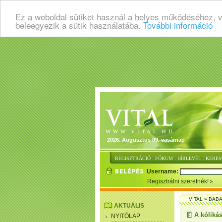
Ez a weboldal sütiket használ a helyes működéséhez, 
beleegyezik a sütik használatába.
További információ
2026. Augusztus 09. vasárnap
:
:
:
REGISZTRÁCIÓ
FÓRUM
HÍRLEVÉL
KERES
Username:
Regisztrálni szeretnék!
VITAL
»
BABA
AKTUÁLIS
A kóliká
NYITÓLAP