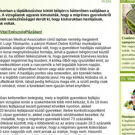
Ajánl
OLDAL
ősorban a táplálkozáshoz kötött bélgörcs hátterében valójában a
t. A vizsgálatok ugyanis kimutatták, hogy a migrénes gyerekekről
obb valószínűséggel derült ki, hogy kiskorukban hasfájósak,
k voltak.
 Vital EgészségPlázában!
Csaláno
American Medical Association című lapban nemrég megjelent
sampon
. Luigi Titomanlio, a párizsi Robert Debre Kórház munkatársa
Már nagya
zsgálataik alapján világossá vált, hogy a gyerekkori hasfájás valójában
tudták, ho
n korai megnyilvánulási formája, tehát a gyakori bélgörccsel küzdő
gyorsabban
i jó, ha időben felkészülnek rá, hogy gyermekük tizenéves korára
fényesebb
ggel migrénnel fog küzdeni. A kólika ötből egy újszülöttet érint, az
csalán csö
következtében ezek a csecsemők a hét legalább három napján,
zsírosságá
nabban az időpontban három vagy akár annál is több órán át
sen sírni. A hasfájás pontos oka ismeretlen, ám tizenkét hetes
n a legtöbb csecsemő állapota javul. Ha egy kólikás kisbaba sír, a
Vital 
ffadtnak tűnik, lábait pedig felhúzza maga elé, a szülő pedig csak
i mindezt, mivel a tüneteket nem igazán lehet enyhíteni.
óan kellemetlen betegség, mely a legtöbb gyerekkori fejfájás
ani vizsgálat során a szakemberek több mint kétszáz, 6 és 18 éves
rénes fejfájással kezelt gyereket követtek nyomon, akiket
0 tenziós fejfájással küzdő gyerekkel, illetve kontrollcsoportként
1 olyan gyereket is, akiket csak kisebb sérülésekkel kezeltek. Az
Haslapos
 mutatták, hogy a migrénes gyerekek közel 73 százaléka
A legillat
likával küzdött, míg a többieknél ez az arány csupán 26,5 százalék
legízletes
szességében annak az esélye, hogy a migrénes gyerek kiskorában
gyógyfűve
6,6-szor nagyobb volt, mint annak az esélye, hogy nem. Hasonló
együttesen