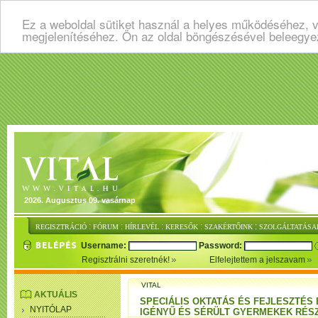
Ez a weboldal sütiket használ a helyes működéséhez, v
megjelenítéséhez. Ön az oldal böngészésével beleegye
2026. Augusztus 09. vasárnap
:
:
:
:
:
REGISZTRÁCIÓ
FÓRUM
HÍRLEVÉL
KERESŐK
SZAKÉRTŐINK
SZOLGÁLTATÁSA
Username:
Password:
Regisztrálni szeretnék!
Elfelejtettem a jelszavam
VITAL
AKTUÁLIS
SPECIÁLIS OKTATÁS ÉS FEJLESZTÉS
NYITÓLAP
IGÉNYŰ ÉS SÉRÜLT GYERMEKEK RÉS