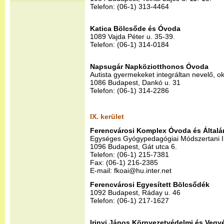
Telefon: (06-1) 313-4464
Katica Bölcsőde és Óvoda
1089 Vajda Péter u. 35-39.
Telefon: (06-1) 314-0184
Napsugár Napköziotthonos Óvoda
Autista gyermekeket integráltan nevelő, o
1086 Budapest, Dankó u. 31
Telefon: (06-1) 314-2286
IX. kerület
Ferencvárosi Komplex Óvoda és Általá
Egységes Gyógypedagógiai Módszertani 
1096 Budapest, Gát utca 6.
Telefon: (06-1) 215-7381
Fax: (06-1) 216-2385
E-mail: fkoai@hu.inter.net
Ferencvárosi Egyesített Bölcsődék
1092 Budapest, Ráday u. 46
Telefon: (06-1) 217-1627
Irinyi János Környezetvédelmi és Vegy