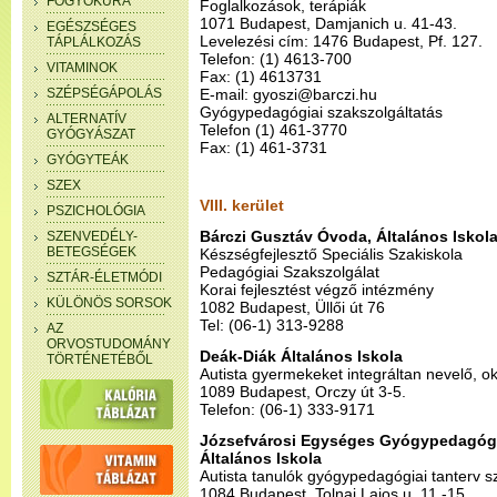
FOGYÓKÚRA
Foglalkozások, terápiák
1071 Budapest, Damjanich u. 41-43.
EGÉSZSÉGES
Levelezési cím: 1476 Budapest, Pf. 127.
TÁPLÁLKOZÁS
Telefon: (1) 4613-700
VITAMINOK
Fax: (1) 4613731
SZÉPSÉGÁPOLÁS
E-mail: gyoszi@barczi.hu
Gyógypedagógiai szakszolgáltatás
ALTERNATÍV
Telefon (1) 461-3770
GYÓGYÁSZAT
Fax: (1) 461-3731
GYÓGYTEÁK
SZEX
VIII. kerület
PSZICHOLÓGIA
Bárczi Gusztáv Óvoda, Általános Iskol
SZENVEDÉLY-
BETEGSÉGEK
Készségfejlesztő Speciális Szakiskola
Pedagógiai Szakszolgálat
SZTÁR-ÉLETMÓDI
Korai fejlesztést végző intézmény
KÜLÖNÖS SORSOK
1082 Budapest, Üllői út 76
Tel: (06-1) 313-9288
AZ
ORVOSTUDOMÁNY
Deák-Diák Általános Iskola
TÖRTÉNETÉBŐL
Autista gyermekeket integráltan nevelő, o
1089 Budapest, Orczy út 3-5.
Telefon: (06-1) 333-9171
Józsefvárosi Egységes Gyógypedagógi
Általános Iskola
Autista tanulók gyógypedagógiai tanterv s
1084 Budapest, Tolnai Lajos u. 11.-15.