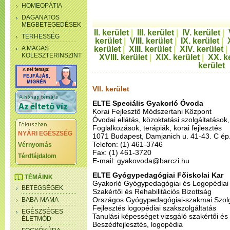
HOMEOPÁTIA
DAGANATOS
MEGBETEGEDÉSEK
II. kerület
|
III. kerület
|
IV. kerület
|
TERHESSÉG
kerület
|
VIII. kerület
|
IX. kerület
|
A MAGAS
kerület
|
XIII. kerület
|
XIV. kerület
KOLESZTERINSZINT
XVIII. kerület
|
XIX. kerület
|
XX. k
kerület
VII. kerület
ELTE Speciális Gyakorló Óvoda
Korai Fejlesztő Módszertani Központ
Óvodai ellátás, közoktatási szolgáltatások,
Foglalkozások, terápiák, korai fejlesztés
NYÁRI EGÉSZSÉG
1071 Budapest, Damjanich u. 41-43. C ép. I
Telefon: (1) 461-3746
Vérnyomás
Fax: (1) 461-3720
Térdfájdalom
E-mail: gyakovoda@barczi.hu
ELTE Gyógypedagógiai Főiskolai Kar
TÉMÁINK
Gyakorló Gyógypedagógiai és Logopédiai 
BETEGSÉGEK
Szakértői és Rehabilitációs Bizottság
Országos Gyógypedagógiai-szakmai Szolg
BABA-MAMA
Fejlesztés logopédiai szakszolgáltatás
EGÉSZSÉGES
Tanulási képességet vizsgáló szakértői és
ÉLETMÓD
Beszédfejlesztés, logopédia