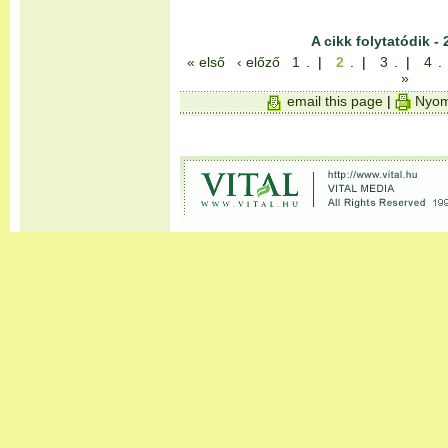
A cikk folytatódik - 
« első
‹ előző
1
. |
2
. |
3
. |
4
.
»
email this page
|
Nyom