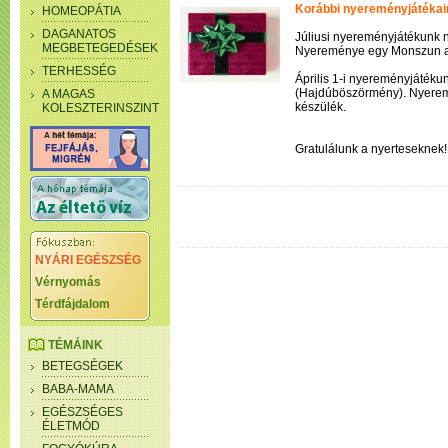
Korábbi nyereményjátékai
HOMEOPÁTIA
DAGANATOS
Júliusi nyereményjátékunk 
MEGBETEGEDÉSEK
Nyereménye egy Monszun 
TERHESSÉG
Április 1-i nyereményjátéku
(Hajdúböszörmény). Nyerem
A MAGAS
készülék.
KOLESZTERINSZINT
Gratulálunk a nyerteseknek!
NYÁRI EGÉSZSÉG
Vérnyomás
Térdfájdalom
TÉMÁINK
BETEGSÉGEK
BABA-MAMA
EGÉSZSÉGES
ÉLETMÓD