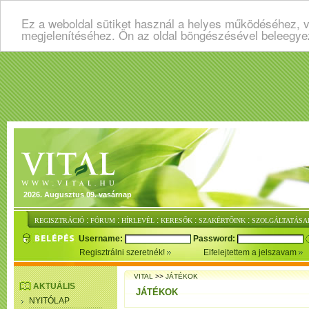
Ez a weboldal sütiket használ a helyes működéséhez, v
megjelenítéséhez. Ön az oldal böngészésével beleegye
2026. Augusztus 09. vasárnap
:
:
:
:
:
REGISZTRÁCIÓ
FÓRUM
HÍRLEVÉL
KERESŐK
SZAKÉRTŐINK
SZOLGÁLTATÁSA
Username:
Password:
Regisztrálni szeretnék!
Elfelejtettem a jelszavam
VITAL
>>
JÁTÉKOK
AKTUÁLIS
JÁTÉKOK
NYITÓLAP