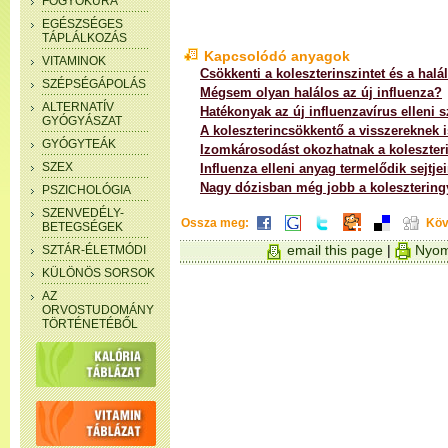
FOGYÓKÚRA
EGÉSZSÉGES
TÁPLÁLKOZÁS
Kapcsolódó anyagok
VITAMINOK
Csökkenti a koleszterinszintet és a halá
SZÉPSÉGÁPOLÁS
Mégsem olyan halálos az új influenza?
ALTERNATÍV
Hatékonyak az új influenzavírus elleni s
GYÓGYÁSZAT
A koleszterincsökkentő a visszereknek is
GYÓGYTEÁK
Izomkárosodást okozhatnak a koleszter
SZEX
Influenza elleni anyag termelődik sejtje
Nagy dózisban még jobb a koleszterin
PSZICHOLÓGIA
SZENVEDÉLY-
Ossza meg:
Köv
BETEGSÉGEK
email this page
|
Nyom
SZTÁR-ÉLETMÓDI
KÜLÖNÖS SORSOK
AZ
ORVOSTUDOMÁNY
TÖRTÉNETÉBŐL