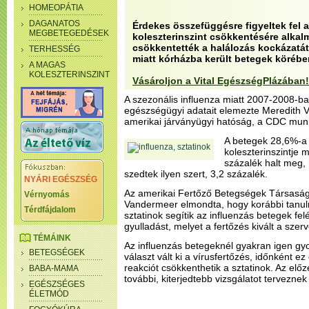
HOMEOPÁTIA
DAGANATOS
Érdekes összefüggésre figyeltek fel 
MEGBETEGEDÉSEK
koleszterinszint csökkentésére alkal
csökkentették a halálozás kockázatát
TERHESSÉG
miatt kórházba került betegek körébe
A MAGAS
KOLESZTERINSZINT
Vásároljon a Vital EgészségPlázában!
A szezonális influenza miatt 2007-2008-b
egészségügyi adatait elemezte Meredith 
amerikai járványügyi hatóság, a CDC munk
A betegek 28,6%-a
koleszterinszintje m
százalék halt meg,
szedtek ilyen szert, 3,2 százalék.
NYÁRI EGÉSZSÉG
Az amerikai Fertőző Betegségek Társaság
Vérnyomás
Vandermeer elmondta, hogy korábbi tanulm
Térdfájdalom
sztatinok segítik az influenzás betegek fel
gyulladást, melyet a fertőzés kivált a szer
TÉMÁINK
Az influenzás betegeknél gyakran igen gy
BETEGSÉGEK
választ vált ki a vírusfertőzés, időnként ez
reakciót csökkenthetik a sztatinok. Az el
BABA-MAMA
további, kiterjedtebb vizsgálatot terveznek
EGÉSZSÉGES
ÉLETMÓD