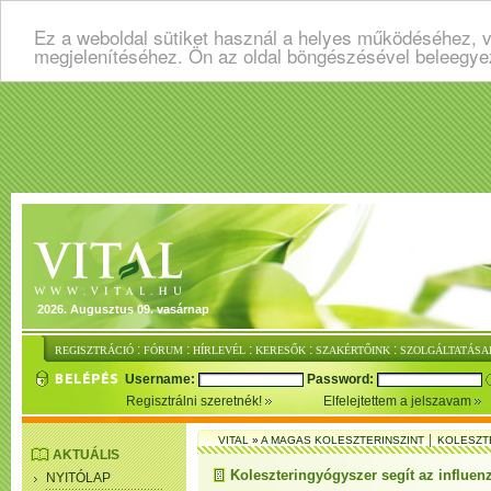
Ez a weboldal sütiket használ a helyes működéséhez, v
megjelenítéséhez. Ön az oldal böngészésével beleegye
2026. Augusztus 09. vasárnap
:
:
:
:
:
REGISZTRÁCIÓ
FÓRUM
HÍRLEVÉL
KERESŐK
SZAKÉRTŐINK
SZOLGÁLTATÁSA
Username:
Password:
Regisztrálni szeretnék!
Elfelejtettem a jelszavam
VITAL
»
A MAGAS KOLESZTERINSZINT │ KOLESZT
AKTUÁLIS
Koleszteringyógyszer segít az influe
NYITÓLAP