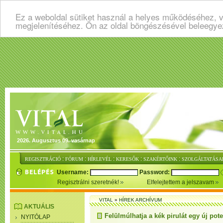
Ez a weboldal sütiket használ a helyes működéséhez, v
megjelenítéséhez. Ön az oldal böngészésével beleegye
2026. Augusztus 09. vasárnap
:
:
:
:
:
REGISZTRÁCIÓ
FÓRUM
HÍRLEVÉL
KERESŐK
SZAKÉRTŐINK
SZOLGÁLTATÁSA
Username:
Password:
Regisztrálni szeretnék!
Elfelejtettem a jelszavam
VITAL
»
HÍREK ARCHÍVUM
AKTUÁLIS
Felülmúlhatja a kék pirulát egy új pot
NYITÓLAP