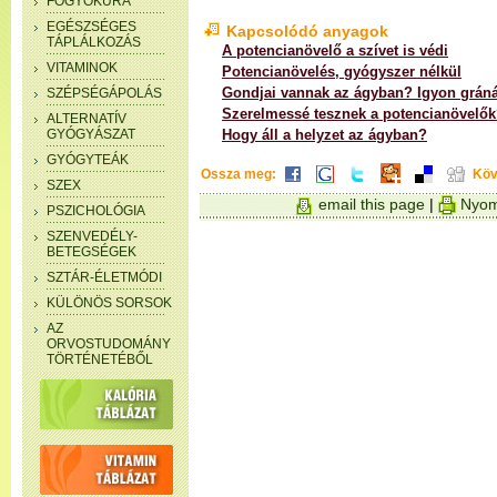
FOGYÓKÚRA
EGÉSZSÉGES
Kapcsolódó anyagok
TÁPLÁLKOZÁS
A potencianövelő a szívet is védi
VITAMINOK
Potencianövelés, gyógyszer nélkül
Gondjai vannak az ágyban? Igyon gráná
SZÉPSÉGÁPOLÁS
Szerelmessé tesznek a potencianövelő
ALTERNATÍV
GYÓGYÁSZAT
Hogy áll a helyzet az ágyban?
GYÓGYTEÁK
Ossza meg:
Köv
SZEX
email this page
|
Nyom
PSZICHOLÓGIA
SZENVEDÉLY-
BETEGSÉGEK
SZTÁR-ÉLETMÓDI
KÜLÖNÖS SORSOK
AZ
ORVOSTUDOMÁNY
TÖRTÉNETÉBŐL