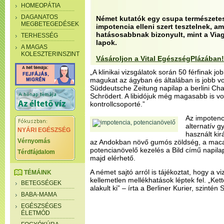
HOMEOPÁTIA
DAGANATOS
Német kutatók egy csupa természete
MEGBETEGEDÉSEK
impotencia elleni szert tesztelnek, 
hatásosabbnak bizonyult, mint a Viag
TERHESSÉG
lapok.
A MAGAS
KOLESZTERINSZINT
Vásároljon a Vital EgészségPlázában!
„A klinikai vizsgálatok során 50 férfinak jo
magukat az ágyban és általában is jobb vo
Süddeutsche Zeitung napilap a berlini Ch
Schrödert. A libidójuk még magasabb is vol
kontrollcsoporté.”
Az impotenci
alternatív 
NYÁRI EGÉSZSÉG
használt kirá
Vérnyomás
az Andokban növő gumós zöldség, a maca,
potencianövelő kezelés a Bild című napilap
Térdfájdalom
majd elérhető.
A német sajtó arról is tájékoztat, hogy a 
TÉMÁINK
kellemetlen mellékhatások léptek fel. „Ke
BETEGSÉGEK
alakult ki” – írta a Berliner Kurier, szintén
BABA-MAMA
EGÉSZSÉGES
ÉLETMÓD