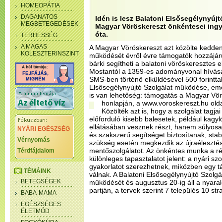
HOMEOPÁTIA
DAGANATOS
Idén is lesz Balatoni Elsősegélynyújt
MEGBETEGEDÉSEK
Magyar Vöröskereszt önkéntesei in
óta.
TERHESSÉG
A MAGAS
A Magyar Vöröskereszt azt közölte kedden
KOLESZTERINSZINT
működését évről évre támogatók hozzájáru
bárki segítheti a balatoni vöröskeresztes 
Mostantól a 1359-es adományvonal hívá
SMS-ben történő elküldésével 500 forintta
Elsősegélynyújtó Szolgálat működése, em
is van lehetőség: támogatás a Magyar Vör
honlapján, a www.voroskereszt.hu olda
Közölték azt is, hogy a szolgálat tagj
előforduló kisebb balesetek, például kagy
ellátásában vesznek részt, hanem súlyosa
NYÁRI EGÉSZSÉG
és szakszerű segítséget biztosítanak, stabil
Vérnyomás
szükség esetén megkezdik az újraélesztést,
mentőszolgálatot. Az önkéntes munka a rés
Térdfájdalom
különleges tapasztalatot jelent: a nyári s
gyakorlatot szerezhetnek, miközben egy 
TÉMÁINK
válnak. A Balatoni Elsősegélynyújtó Szolgál
BETEGSÉGEK
működését és augusztus 20-ig áll a nyaral
partján, a tervek szerint 7 település 10 st
BABA-MAMA
EGÉSZSÉGES
ÉLETMÓD