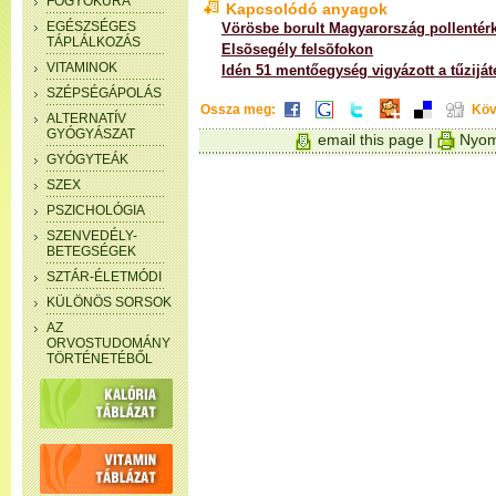
FOGYÓKÚRA
Kapcsolódó anyagok
EGÉSZSÉGES
Vörösbe borult Magyarország pollentér
TÁPLÁLKOZÁS
Elsõsegély felsõfokon
VITAMINOK
Idén 51 mentőegység vigyázott a tűziját
SZÉPSÉGÁPOLÁS
Ossza meg:
Köv
ALTERNATÍV
GYÓGYÁSZAT
email this page
|
Nyom
GYÓGYTEÁK
SZEX
PSZICHOLÓGIA
SZENVEDÉLY-
BETEGSÉGEK
SZTÁR-ÉLETMÓDI
KÜLÖNÖS SORSOK
AZ
ORVOSTUDOMÁNY
TÖRTÉNETÉBŐL