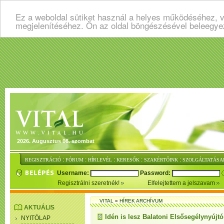
Ez a weboldal sütiket használ a helyes működéséhez, v
megjelenítéséhez. Ön az oldal böngészésével beleegye
2026. Augusztus 08. szombat
:
:
:
:
:
REGISZTRÁCIÓ
FÓRUM
HÍRLEVÉL
KERESŐK
SZAKÉRTŐINK
SZOLGÁLTATÁSA
Username:
Password:
Regisztrálni szeretnék!
Elfelejtettem a jelszavam
VITAL
»
HÍREK ARCHÍVUM
AKTUÁLIS
Idén is lesz Balatoni Elsősegélynyújtó
NYITÓLAP