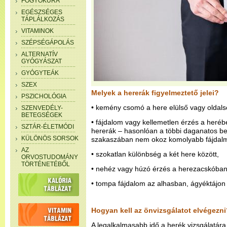
FOGYÓKÚRA
EGÉSZSÉGES
TÁPLÁLKOZÁS
VITAMINOK
SZÉPSÉGÁPOLÁS
ALTERNATÍV
GYÓGYÁSZAT
GYÓGYTEÁK
SZEX
Melyek a hererák figyelmeztető jelei?
PSZICHOLÓGIA
• kemény csomó a here elülső vagy oldalsó
SZENVEDÉLY-
BETEGSÉGEK
• fájdalom vagy kellemetlen érzés a heré
SZTÁR-ÉLETMÓDI
hererák – hasonlóan a többi daganatos b
KÜLÖNÖS SORSOK
szakaszában nem okoz komolyabb fájdalm
AZ
• szokatlan különbség a két here között,
ORVOSTUDOMÁNY
TÖRTÉNETÉBŐL
• nehéz vagy húzó érzés a herezacskóban
• tompa fájdalom az alhasban, ágyéktájo
Hogyan kell az önvizsgálatot elvégezni
A legalkalmasabb idő a herék vizsgálatár