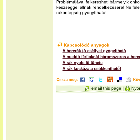
Problémájával felkeresheti bármelyik onko
készséggel állnak rendelkezésére! Ne feled
rákbetegség gyógyítható!
Kapcsolódó anyagok
A hererák jó eséllyel gyógyítható
A meddő férfiaknál háromszoros a here
A rák nyolc fő tünete
A rák kockázata csökkenthető!
Ossza meg:
Köv
email this page
|
Nyom