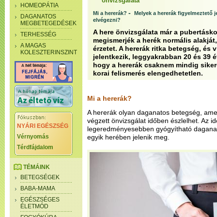
önvizsgálata
HOMEOPÁTIA
-
Mi a hererák?
Melyek a hererák figyelmeztető j
DAGANATOS
elvégezni?
MEGBETEGEDÉSEK
A here önvizsgálata már a pubertáskor
TERHESSÉG
megismerjék a herék normális alakját, 
A MAGAS
érzetet. A hererák ritka betegség, és 
KOLESZTERINSZINT
jelentkezik, leggyakrabban 20 és 39 év
hogy a hererák csaknem mindig siker
korai felismerés elengedhetetlen.
Mi a hererák?
A hererák olyan daganatos betegség, amely
végzett önvizsgálat időben észlelhet. Az i
NYÁRI EGÉSZSÉG
legeredményesebben gyógyítható daganatt
Vérnyomás
egyik herében jelenik meg.
Térdfájdalom
TÉMÁINK
BETEGSÉGEK
BABA-MAMA
EGÉSZSÉGES
ÉLETMÓD