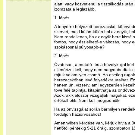
alatt, vagy közvetlenül a tisztálkodás utá
izomzata a leglazább.
1. lépés
A tenyérre helyezett herezacskót könnyed
szervet, majd külön-külön hol az egyik, hol
Nem rendellenes, ha az egyik here kissé 
fontos, hogy észlelhető-e változás, hogy 
szokásosnál súlyosabb-e?
2. lépés
Óvatosan, a mutató- és a hüvelykujjal kö
ellenőrizni kell, hogy nem nagyobbodtak-e
rajtuk valamilyen csomó. Ha esetleg rugal
herezacskóban lévő folyadékra utalhat. E
hanem ún. vízsérv, ami egyszerűen kezel
töve felé tapintja, kitapinthatja az ondóve
Azok, akik először vizsgálják magukat, ez
értékelhetik. Nem kell megijedniük!
Ha az önvizsgálat során bármilyen rendel
forduljon háziorvosához!
Amennyiben kérdése van, kérjük hívja a 
hétfőtől péntekig 9-21 óráig, szombaton 15