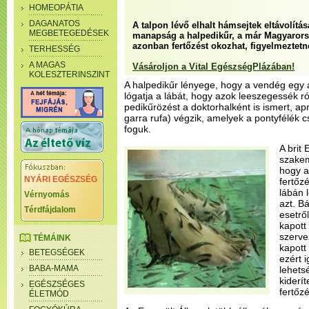
HOMEOPÁTIA
DAGANATOS
A talpon lévő elhalt hámsejtek eltávolít
MEGBETEGEDÉSEK
manapság a halpedikűr, a már Magyarors
azonban fertőzést okozhat, figyelmeztetne
TERHESSÉG
A MAGAS
Vásároljon a Vital EgészségPlázában!
KOLESZTERINSZINT
A halpedikűr lényege, hogy a vendég egy ap
lógatja a lábát, hogy azok leeszegessék ról
pedikűrözést a doktorhalként is ismert, ap
garra rufa) végzik, amelyek a pontyfélék c
foguk.
A brit
szakem
hogy a
NYÁRI EGÉSZSÉG
fertőz
lábán 
Vérnyomás
azt. B
Térdfájdalom
esetről
kapott
szerve
TÉMÁINK
kapott
BETEGSÉGEK
ezért 
BABA-MAMA
lehets
kiderí
EGÉSZSÉGES
fertőzé
ÉLETMÓD