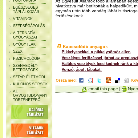
FOGYÓKÚRA
Az Egyesült Államok több államában egész
hivatkozva már betiltották a halpedikűrt, 
EGÉSZSÉGES
egymás után több vendég lábát is tisztogat
TÁPLÁLKOZÁS
fertőzéseknek.
VITAMINOK
SZÉPSÉGÁPOLÁS
ALTERNATÍV
GYÓGYÁSZAT
GYÓGYTEÁK
Kapcsolódó anyagok
SZEX
Pikkelyesekkel a pikkelysömör ellen
Veszélyes fertőzéssel járhat az arcplasz
PSZICHOLÓGIA
Halálos veszélyek leselkednek ránk a k
SZENVEDÉLY-
Vonzó, ápolt lábakat!
BETEGSÉGEK
SZTÁR-ÉLETMÓDI
Ossza meg:
Köv
KÜLÖNÖS SORSOK
email this page
|
Nyom
AZ
ORVOSTUDOMÁNY
TÖRTÉNETÉBŐL