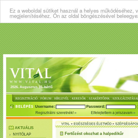
Ez a weboldal sütiket használ a helyes működéséhez, v
megjelenítéséhez. Ön az oldal böngészésével beleegye
2026. Augusztus 10. hétfő
:
:
:
:
:
REGISZTRÁCIÓ
FÓRUM
HÍRLEVÉL
KERESŐK
SZAKÉRTŐINK
SZOLGÁLTATÁSA
Username:
Password:
Regisztrálni szeretnék!
Elfelejtettem a jelszavam
VITAL
»
EGÉSZSÉGES ÉLETMÓD
»
SZÉPSÉGÁPO
AKTUÁLIS
Fertőzést okozhat a halpedikűr
NYITÓLAP