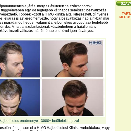
fájdalommentes eljárás, mely az átültetett hajszálcsoportok
függvényében egy, de legfeljebb két napos sebészeti beavatkozás
TART
lvégezhető. Többek között a HIMG klinika által kifejlesztett, díjnyertes
MEGOS
si eljárás is azt eredményezte, hogy a beavatkozás napjainkban már
és maradandó heggel, valamint a fejbőr teljes gyógyulása legfeljebb
igénybe. A hajtranszplantációnak köszönhetően a hajállomány
övetkezett változás már 6 hónap elteltével igen látványos.
Hajbeültetés eredménye - 3000+ beültetett hajszál
esetén látogasson el a HIMG Hajbeültetési Klinika weboldalára, vagy