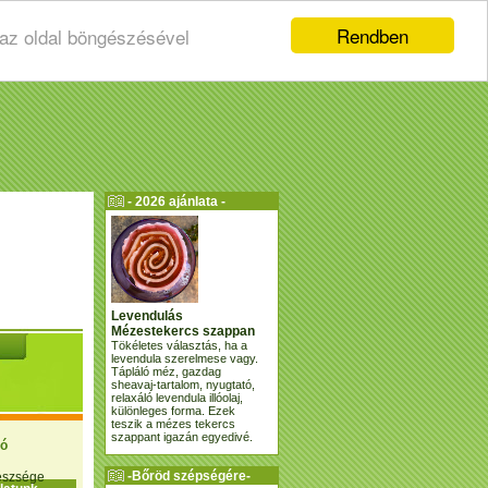
Rendben
 az oldal böngészésével
- 2026 ajánlata -
Levendulás
Mézestekercs szappan
Tökéletes választás, ha a
levendula szerelmese vagy.
Tápláló méz, gazdag
sheavaj-tartalom, nyugtató,
relaxáló levendula illóolaj,
különleges forma. Ezek
teszik a mézes tekercs
szappant igazán egyedivé.
ió
-Bőröd szépségére-
gészsége