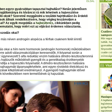
Ajánl
OLDAL
őben egyre gyakrabban tapasztal hajhullást? Netán jelentősen
 hajállománya és kíváncsi rá mik lehetnek a hajvesztése
ló okok? Szeretné meggátolni a további hajritkulást és érdekli
ások állnak rendelkezésére, hogy végleg leszámoljon a
al? Az egyik megoldás a
hajbeültetés
, cikkünkben pedig
emutatni, hogy miért ezt az eljárást érdemes választania.
Csaláno
paszodás okai?
sampon
Már nagya
s, más néven androgén alopécia a férfiak csaknem felét érintő
tudták, ho
gyorsabban
odás okai a hím nemi hormonok (androgén hormonok) működésében
fényesebb
erre adott válaszreakciójában keresendők. A folyamat során a
csalán csö
z úgynevezett 5 alfa reduktáz enzim hatására dihidro-tesztoszteronná
zsírosságá
 a hajtüszők működését gyengíti és a genetikailag érzékenyebb
dítja a hajvesztés folyamatát. A dihidro-tesztoszteron hatására
Vital 
hajhagymák tápanyagfelvétele, ami egyre rövidebb életciklusú és
zálak kifejlődését eredményezi. A gyengülő hajhagymák idővel
k következtében nem termelődnek új hajszálak.
Haslapos
A legillat
legízletes
gyógyfűve
együttesen