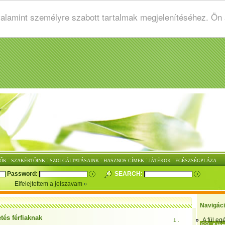
valamint személyre szabott tartalmak megjelenítéséhez. Ön
:
:
:
:
:
ŐK
SZAKÉRTŐINK
SZOLGÁLTATÁSAINK
HASZNOS CÍMEK
JÁTÉKOK
EGÉSZSÉGPLÁZA
Password:
SEARCH:
Elfelejtettem a jelszavam
Navigác
tés férfiaknak
A fül e
1 .