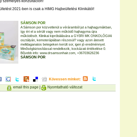
y személyes konzultáción!
ltetést 2021-ben is csak a HIMG Hajbeültetési Klinikától!
SÁMSON POR
A Sámson por közvetlenül a véráramból jut a hajhagymákban,
így éri el a sérült vagy nem működő hajhagyma újra
működését. Klinikai kipróbálására a GYőRI MK ONKOLÓGIAI
osztályán, kemoterápiában részesül? vagy azon átesett
melldaganatos betegeken került sor, igen jó eredménnyel.
Minőségbiztosítással rendelkezik, kockázati értékelése 0.
Bővebb info: www.drsamsonhair.com, +36703626236
SÁMSON POR
Kövessen minket:
email this page
|
Nyomtatható változat