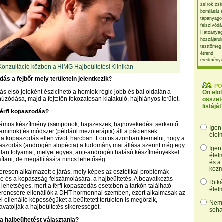
zsírok zsí
bomlását 
tápanyago
felszívódá
Hatóanyag
hozzájárul
testtömeg
étrend
eredmény
Konzultáció közben a HIMG Hajbeültetési Klinikán
dás a fejbőr mely területein jelentkezik?
PO
dás első jeleként észlelhető a homlok régió jobb és bal oldalán a
Ön elo
húzódása, majd a fejtetőn fokozatosan kialakuló, hajhiányos terület.
összet
listáját
 férfi kopaszodás?
ámos készítmény (samponok, hajszeszek, hajnövekedést serkentő
Igen
taminok) és módszer (például mezoterápia) áll a páciensek
élel
a kopaszodás ellen vívott harcban. Fontos azonban kiemelni, hogy a
aszodás (androgén alopécia) a tudomány mai állása szerint még egy
Igen
atlan folyamat, melyet egyes, anti-androgén hatású készítményekkel
élel
ítani, de megállítására nincs lehetőség.
és a
kozm
keresen alkalmazott eljárás, mely képes az esztétikai problémák
 és a kopaszság felszámolására, a hajbeültetés. A beavatkozás
Ritk
 lehetséges, mert a férfi kopaszodás esetében a tarkón található
élel
rencsére ellenállók a DHT hormonnal szemben, ezért alkalmasak az
el ellenálló képességüket a beültetett területen is megőrzik,
Nem,
avatolják a hajbeültetés sikerességét.
soha
a hajbeültetést választania?