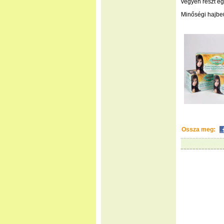
vegyen részt eg
Minőségi hajbeü
Ossza meg: