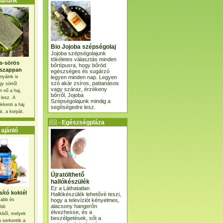
atunk
Bio Jojoba szépségolaj
Jojoba szépségolajunk
tökéletes választás minden
s-sörös
bőrtípusra, hogy bőröd
szappan
egészséges és sugárzó
legyen minden nap. Legyen
nyáink is
szó akár zsíros, pattanásos
gy sörtől
vagy száraz, érzékeny
 nő a haj,
bőrről, Jojoba
 lesz. A
Szépségolajunk mindig a
kkenti a haj
segítségedre lesz.
t, a korpát.
- Egészségpláza
ajánlatunk -
ajánló
Újratölthető
hallókészülék
Ez a Láthatatlan
ító koktél
Hallókészülék lehetővé teszi,
hogy a televíziót kényelmes,
osabb és
alacsony hangerőn
ebb
élvezhesse, és a
kből, melyek
beszélgetések, sőt a
 serkentik a