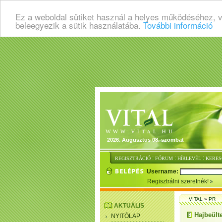
Ez a weboldal sütiket használ a helyes működéséhez, 
beleegyezik a sütik használatába.
További információ
2026. Augusztus 08. szombat
:
:
:
REGISZTRÁCIÓ
FÓRUM
HÍRLEVÉL
KERES
Username:
Regisztrálni szeretnék!
VITAL
»
PR
AKTUÁLIS
Hajbeülte
NYITÓLAP