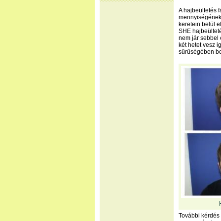
A hajbeültetés 
mennyiségének 
keretein belül e
SHE hajbeülteté
nem jár sebbel 
két hetet vesz 
sűrűségében bek
További kérdés 