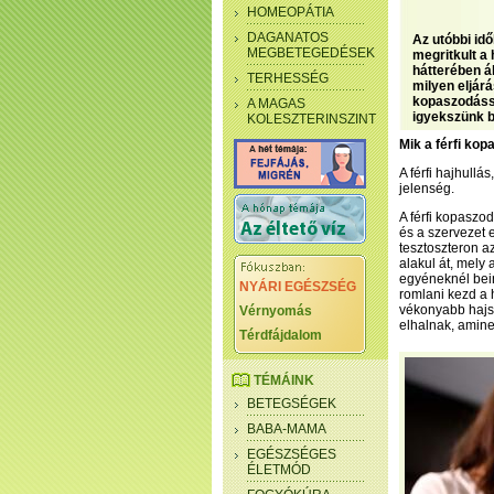
HOMEOPÁTIA
DAGANATOS
Az utóbbi id
MEGBETEGEDÉSEK
megritkult a
hátterében ál
TERHESSÉG
milyen eljár
kopaszodáss
A MAGAS
igyekszünk b
KOLESZTERINSZINT
Mik a férfi ko
A férfi hajhullá
jelenség.
A férfi kopasz
és a szervezet 
tesztoszteron a
alakul át, mely
egyéneknél bein
NYÁRI EGÉSZSÉG
romlani kezd a 
vékonyabb hajs
Vérnyomás
elhalnak, amine
Térdfájdalom
TÉMÁINK
BETEGSÉGEK
BABA-MAMA
EGÉSZSÉGES
ÉLETMÓD