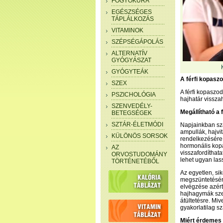
FOGYÓKÚRA
EGÉSZSÉGES
TÁPLÁLKOZÁS
VITAMINOK
SZÉPSÉGÁPOLÁS
ALTERNATÍV
GYÓGYÁSZAT
GYÓGYTEÁK
A férfi kopaszo
SZEX
A férfi kopaszo
PSZICHOLÓGIA
hajhatár vissza
SZENVEDÉLY-
Megállítható a
BETEGSÉGEK
SZTÁR-ÉLETMÓDI
Napjainkban sz
ampullák, hajvi
KÜLÖNÖS SORSOK
rendelkezésére 
hormonális kop
AZ
visszafordíthat
ORVOSTUDOMÁNY
lehet ugyan lass
TÖRTÉNETÉBŐL
Az egyetlen, si
megszüntetésére
elvégzése azért
hajhagymák sze
átültetésre. Miv
gyakorlatilag sz
Miért érdemes 