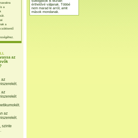
suttogások is tisztán
rsavakra
érthetővé váljanak. Többé
és a
nem marad le arról, amit
mások mondanak.
k
sát.
ai
nak a
 csökkentő
ességéhez.
LL
lvassa az
evők
?
, az
miszerekét.
, az
miszerekét
etikumokét.
án az
miszerekét.
 szinte
.