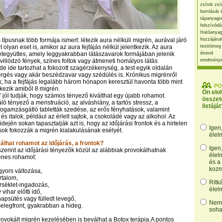
zsírok zsí
bomlását 
tápanyago
felszívódá
Hatóanyag
 típusnak több formája ismert: létezik aura nélküli migrén, aurával járó
hozzájárul
 olyan eset is, amikor az aura fejfájás nélkül jelentkezik. Az aura
testtömeg
etegyüttes, amely leggyakrabban látászavarok formájában jelenik
étrend
illódzó fények, színes foltok vagy átmeneti homályos látás
eredmény
de ide tartozhat a fokozott szagérzékenység, a test egyik oldalán
ergés vagy akár beszédzavar vagy szédülés is. Krónikus migrénről
, ha a fejfájás legalább három hónapon keresztül havonta több mint
PO
kezik amiből 8 migrén.
Ön elo
” jól tudják, hogy számos tényező kiválthat egy újabb rohamot.
összet
ló tényező a menstruáció, az alváshiány, a tartós stressz, a
listáját
a fogamzásgátló tabletták szedése, az erős fényhatások, valamint
és italok, például az érlelt sajtok, a csokoládé vagy az alkohol. Az
dején sokan tapasztalják azt is, hogy az időjárási frontok és a hirtelen
Igen
sok fokozzák a migrén kialakulásának esélyét.
élel
lhat rohamot az időjárás, a frontok?
Igen
zerint az időjárási tényezők közül az alábbiak provokálhatnak
élel
énes rohamot:
és a
kozm
yors változása,
rtalom,
Ritk
rséklet-ingadozás,
élel
vihar előtti idő,
apsütés vagy fülledt levegő,
Nem,
elegfront, gyakrabban a hideg.
soha
 provokált migrén kezelésében is beválhat a Botox terápia.A pontos