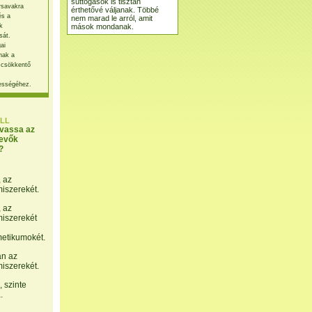
suttogások is tisztán
rsavakra
érthetővé váljanak. Többé
és a
nem marad le arról, amit
mások mondanak.
k
sát.
ai
nak a
 csökkentő
ességéhez.
LL
lvassa az
evők
?
, az
miszerekét.
, az
miszerekét
etikumokét.
án az
miszerekét.
 szinte
.