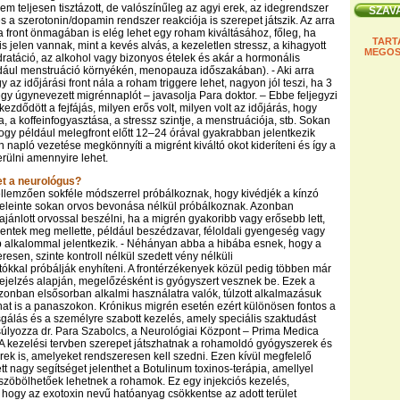
 teljesen tisztázott, de valószínűleg az agyi erek, az idegrendszer
 a szerotonin/dopamin rendszer reakciója is szerepet játszik. Az arra
 front önmagában is elég lehet egy roham kiváltásához, főleg, ha
TART
s jelen vannak, mint a kevés alvás, a kezeletlen stressz, a kihagyott
MEGOS
dratáció, az alkohol vagy bizonyos ételek és akár a hormonális
dául menstruáció környékén, menopauza időszakában). - Aki arra
 az időjárási front nála a roham triggere lehet, nagyon jól teszi, ha 3
gy úgynevezett migrénnaplót – javasolja Para doktor. – Ebbe feljegyzi
kezdődött a fejfájás, milyen erős volt, milyen volt az időjárás, hogy
a, a koffeinfogyasztása, a stressz szintje, a menstruációja, stb. Sokan
 hogy például melegfront előtt 12–24 órával gyakrabban jelentkezik
 napló vezetése megkönnyíti a migrént kiváltó okot kideríteni és így a
erülni amennyire lehet.
t a neurológus?
llemzően sokféle módszerrel próbálkoznak, hogy kivédjék a kínzó
 eleinte sokan orvos bevonása nélkül próbálkoznak. Azonban
ánlott orvossal beszélni, ha a migrén gyakoribb vagy erősebb lett,
elentek meg mellette, például beszédzavar, féloldali gyengeség vagy
 alkalommal jelentkezik. - Néhányan abba a hibába esnek, hogy a
eresen, szinte kontroll nélkül szedett vény nélküli
ítókkal próbálják enyhíteni. A frontérzékenyek közül pedig többen már
rejelzés alapján, megelőzésként is gyógyszert vesznek be. Ezek a
onban elsősorban alkalmi használatra valók, túlzott alkalmazásuk
hat is a panaszokon. Krónikus migrén esetén ezért különösen fontos a
sgálás és a személyre szabott kezelés, amely speciális szaktudást
úlyozza dr. Para Szabolcs, a Neurológiai Központ – Prima Medica
A kezelési tervben szerepet játszhatnak a rohamoldó gyógyszerek és
ek is, amelyeket rendszeresen kell szedni. Ezen kívül megfelelő
tt nagy segítséget jelenthet a Botulinum toxinos-terápia, amellyel
zöbölhetőek lehetnek a rohamok. Ez egy injekciós kezelés,
 hogy az exotoxin nevű hatóanyag csökkentse az adott terület