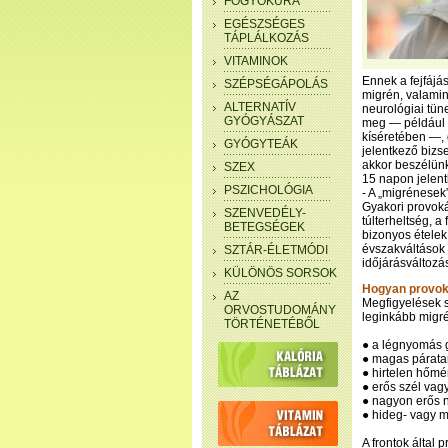
FOGYÓKÚRA
EGÉSZSÉGES
TÁPLÁLKOZÁS
VITAMINOK
Ennek a fejfájás
SZÉPSÉGÁPOLÁS
migrén, valamint
ALTERNATÍV
neurológiai tün
GYÓGYÁSZAT
meg — például v
kíséretében —, 
GYÓGYTEÁK
jelentkező bizs
akkor beszélünk
SZEX
15 napon jelent
PSZICHOLÓGIA
- A „migrénesek
Gyakori provoká
SZENVEDÉLY-
túlterheltség, 
BETEGSÉGEK
bizonyos ételek 
évszakváltások i
SZTÁR-ÉLETMÓDI
időjárásváltozá
KÜLÖNÖS SORSOK
Hogyan provoká
AZ
Megfigyelések s
ORVOSTUDOMÁNY
leginkább migr
TÖRTÉNETÉBŐL
● a légnyomás g
● magas párata
● hirtelen hőmé
● erős szél vagy 
● nagyon erős n
● hideg- vagy m
A frontok által