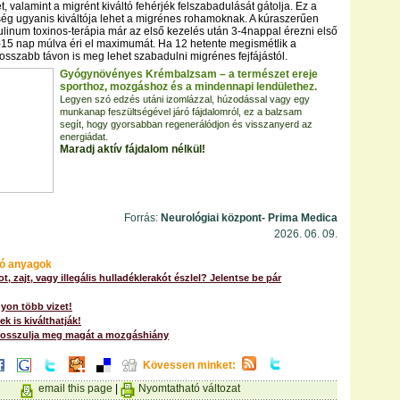
, valamint a migrént kiváltó fehérjék felszabadulását gátolja. Ez a
ség ugyanis kiváltója lehet a migrénes rohamoknak. A kúraszerűen
ulinum toxinos-terápia már az első kezelés után 3-4nappal érezni első
-15 nap múlva éri el maximumát. Ha 12 hetente megismétlik a
hosszabb távon is meg lehet szabadulni migrénes fejfájástól.
Gyógynövényes Krémbalzsam – a természet ereje
sporthoz, mozgáshoz és a mindennapi lendülethez.
Legyen szó edzés utáni izomlázzal, húzodással vagy egy
munkanap feszültségével járó fájdalomról, ez a balzsam
segít, hogy gyorsabban regenerálódjon és visszanyerd az
energiádat.
Maradj aktív fájdalom nélkül!
Forrás:
Neurológiai központ- Prima Medica
2026. 06. 09.
ó anyagok
t, zajt, vagy illegális hulladéklerakót észlel? Jelentse be pár
gyon több vizet!
k is kiválthatják!
 bosszulja meg magát a mozgáshiány
Kövessen minket:
email this page
|
Nyomtatható változat