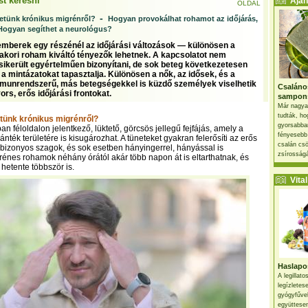
t keresni
Ajánl
OLDAL
-
etünk krónikus migrénről?
Hogyan provokálhat rohamot az időjárás,
Hogyan segíthet a neurológus?
mberek egy részénél az időjárási változások — különösen a
akori roham kiváltó tényezők lehetnek. A kapcsolatot nem
sikerült egyértelműen bizonyítani, de sok beteg következetesen
a mintázatokat tapasztalja. Különösen a nők, az idősek, és a
munrendszerű, más betegségekkel is küzdő személyek viselhetik
Csaláno
rs, erős időjárási frontokat.
sampon
Már nagya
tudták, ho
tünk krónikus migrénről?
gyorsabban
an féloldalon jelentkező, lüktető, görcsös jellegű fejfájás, amely a
fényesebb
nték területére is kisugározhat. A tüneteket gyakran felerősíti az erős
csalán csö
y bizonyos szagok, és sok esetben hányingerrel, hányással is
zsírosságá
grénes rohamok néhány órától akár több napon át is eltarthatnak, és
 hetente többször is.
Vital 
Haslapos
A legillat
legízletes
gyógyfűve
együttesen