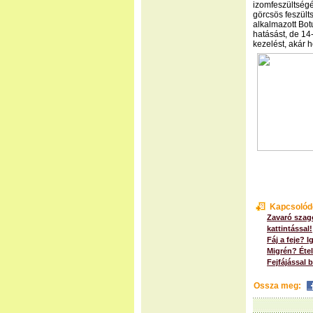
izomfeszültségét
görcsös feszült
alkalmazott Bot
hatásást, de 14
kezelést, akár 
Kapcsolód
Zavaró szago
kattintással!
Fáj a feje? I
Migrén? Étele
Fejfájással
Ossza meg: