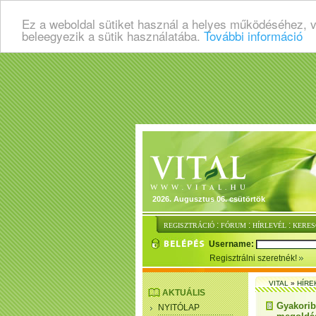
Ez a weboldal sütiket használ a helyes működéséhez, 
beleegyezik a sütik használatába.
További információ
2026. Augusztus 06. csütörtök
:
:
:
REGISZTRÁCIÓ
FÓRUM
HÍRLEVÉL
KERES
Username:
Regisztrálni szeretnék!
VITAL
»
HÍRE
AKTUÁLIS
Gyakorib
NYITÓLAP