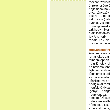
mechanizmus nem
érzékenysége és
hajlamosaknál a
olyan tényezők i
étkezés, a dehi
változások (pél
gyanakszik, hogy
hónapig vezet e
azt, hogy mikor 
alakult az alvás
így felismerik,
roham. Egy ilyen
jövőben ezt elk
Hogyan segíthe
A migrénesek je
rohamokat, bár
mindenképpen aj
ha új tünetek j
ha havonta több
fejfájást rendsz
fájdalomcsillap
az időjárás-elő
készítmények az
pedig akár ront
megfelelő kiviz
igényel – hangs
neurológusa. – 
a megelőző szer
indikációk melle
hónapokra kiküs
amelynek célja,