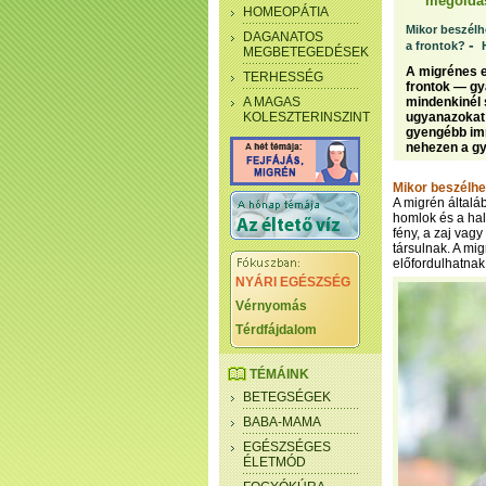
megoldás
HOMEOPÁTIA
Mikor beszélh
DAGANATOS
-
a frontok?
MEGBETEGEDÉSEK
A migrénes e
TERHESSÉG
frontok — gy
A MAGAS
mindenkinél 
KOLESZTERINSZINT
ugyanazokat 
gyengébb im
nehezen a gyo
Mikor beszélhe
A migrén általáb
homlok és a halá
fény, a zaj vag
társulnak. A mi
előfordulhatnak
NYÁRI EGÉSZSÉG
Vérnyomás
Térdfájdalom
TÉMÁINK
BETEGSÉGEK
BABA-MAMA
EGÉSZSÉGES
ÉLETMÓD