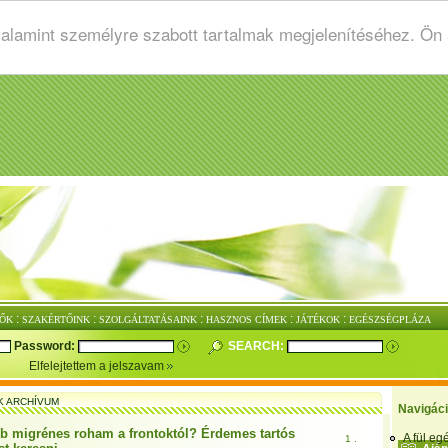
valamint személyre szabott tartalmak megjelenítéséhez. Ön
:
:
:
:
:
ŐK
SZAKÉRTŐINK
SZOLGÁLTATÁSAINK
HASZNOS CÍMEK
JÁTÉKOK
EGÉSZSÉGPLÁZA
Password:
SEARCH:
Elfelejtettem a jelszavam
K ARCHÍVUM
Navigác
b migrénes roham a frontoktól? Érdemes tartós
A fül e
1 .