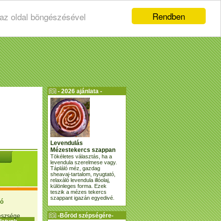
Rendben
 az oldal böngészésével
- 2026 ajánlata -
Levendulás
Mézestekercs szappan
Tökéletes választás, ha a
levendula szerelmese vagy.
Tápláló méz, gazdag
sheavaj-tartalom, nyugtató,
relaxáló levendula illóolaj,
különleges forma. Ezek
teszik a mézes tekercs
szappant igazán egyedivé.
ió
-Bőröd szépségére-
gészsége