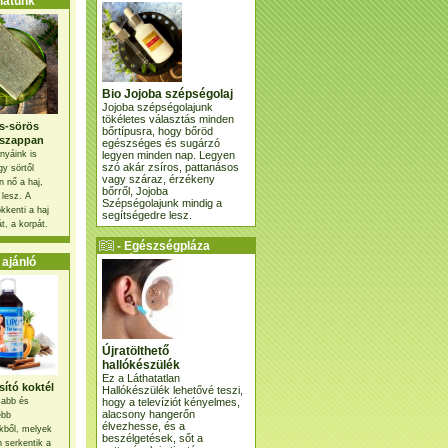
atunk
Bio Jojoba szépségolaj
Jojoba szépségolajunk
tökéletes választás minden
s-sörös
bőrtípusra, hogy bőröd
szappan
egészséges és sugárzó
legyen minden nap. Legyen
nyáink is
szó akár zsíros, pattanásos
gy sörtől
vagy száraz, érzékeny
 nő a haj,
bőrről, Jojoba
 lesz. A
Szépségolajunk mindig a
kkenti a haj
segítségedre lesz.
t, a korpát.
- Egészségpláza
ajánlatunk -
ajánló
Újratölthető
hallókészülék
Ez a Láthatatlan
ító koktél
Hallókészülék lehetővé teszi,
hogy a televíziót kényelmes,
osabb és
alacsony hangerőn
ebb
élvezhesse, és a
kből, melyek
beszélgetések, sőt a
 serkentik a