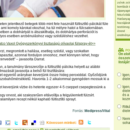
zsírok zsí
bomlását 
tápanyago
felszívódá
Hatóanyag
hozzájárul
eten jelentkező betegek több mint fele használt fültisztító pálcikát füle
testtömeg
, ami komoly károkat okozhat, ha túl mélyre hatol a fülcsatornában.
étrend
tben a dobhártyát is átszakíthatja, és dobhártya-perforációt is
eredmény
úlyos esetben arcbénuláshoz vagy szédüléshez vezethet.
o Vaxol Gyógyszerkönyvi tisztaságú olívaolaj fülspray-ét>>
PO
érzi, megromlott a hallása, esetleg szédül, vagy szokatlan
Ön elo
apasztal, azonnal forduljon orvoshoz, mert könnyen lehet, hogy
összet
envedett” – javasolta Darrat.
listáját
 a tanulmány társszerzője a fültisztító pálcika helyett az alábbi
azását javasolja a belső fül tisztítására:
zet egyenlő arányban keverjünk össze hideg peroxiddal. Győződjünk
Igen
 szobahőmérsékletű. Havonta 1-2 alkalommal gyengéden mossuk ki a
élel
Igen
et keverjünk vízbe és hetente egyszer 4-5 cseppet csepegtessünk a
élel
és a
egy orvost, aki szakszerűen eltávolítja a felgyülemlett fülzsírt.
kozm
valamilyen recept nélkül kapható fültisztító sprayt.
Ritk
Forrás:
Medipress/Vital
élel
Nem,
Kövessen minket:
soha