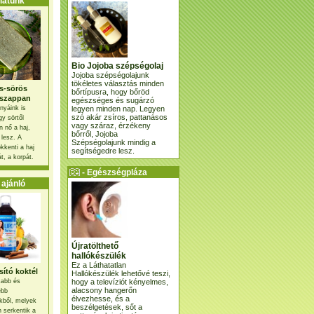
atunk
Bio Jojoba szépségolaj
Jojoba szépségolajunk
tökéletes választás minden
s-sörös
bőrtípusra, hogy bőröd
szappan
egészséges és sugárzó
legyen minden nap. Legyen
nyáink is
szó akár zsíros, pattanásos
gy sörtől
vagy száraz, érzékeny
 nő a haj,
bőrről, Jojoba
 lesz. A
Szépségolajunk mindig a
kkenti a haj
segítségedre lesz.
t, a korpát.
- Egészségpláza
ajánlatunk -
ajánló
Újratölthető
hallókészülék
Ez a Láthatatlan
ító koktél
Hallókészülék lehetővé teszi,
hogy a televíziót kényelmes,
osabb és
alacsony hangerőn
ebb
élvezhesse, és a
kből, melyek
beszélgetések, sőt a
 serkentik a