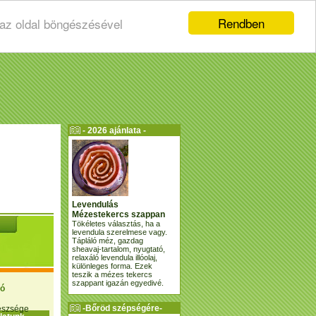
Rendben
 az oldal böngészésével
- 2026 ajánlata -
Levendulás
Mézestekercs szappan
Tökéletes választás, ha a
levendula szerelmese vagy.
Tápláló méz, gazdag
sheavaj-tartalom, nyugtató,
relaxáló levendula illóolaj,
különleges forma. Ezek
teszik a mézes tekercs
szappant igazán egyedivé.
ió
-Bőröd szépségére-
gészsége