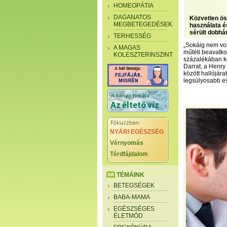
HOMEOPÁTIA
DAGANATOS
Közvetlen öss
MEGBETEGEDÉSEK
használata é
sérült dobhá
TERHESSÉG
„Sokáig nem vo
A MAGAS
műtéti beavatko
KOLESZTERINSZINT
százalékában ké
Darrat, a Henry
között hallójára
legsúlyosabb es
NYÁRI EGÉSZSÉG
Vérnyomás
Térdfájdalom
TÉMÁINK
BETEGSÉGEK
BABA-MAMA
EGÉSZSÉGES
ÉLETMÓD