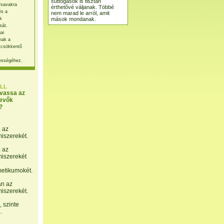
suttogások is tisztán
rsavakra
érthetővé váljanak. Többé
és a
nem marad le arról, amit
mások mondanak.
k
sát.
ai
nak a
 csökkentő
ességéhez.
LL
lvassa az
evők
?
, az
miszerekét.
, az
miszerekét
etikumokét.
án az
miszerekét.
 szinte
.