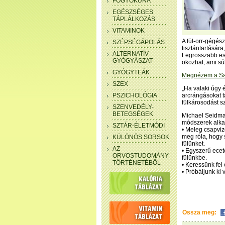
FOGYÓKÚRA
EGÉSZSÉGES
TÁPLÁLKOZÁS
VITAMINOK
A fül-orr-gégész
SZÉPSÉGÁPOLÁS
tisztántartására
ALTERNATÍV
Legrosszabb ese
GYÓGYÁSZAT
okozhat, ami s
GYÓGYTEÁK
Megnézem a Satc
SZEX
„Ha valaki úgy 
PSZICHOLÓGIA
arcrángásokat t
fülkárosodást sz
SZENVEDÉLY-
BETEGSÉGEK
Michael Seidman,
módszerek alkalm
SZTÁR-ÉLETMÓDI
• Meleg csapvi
meg róla, hogy
KÜLÖNÖS SORSOK
fülünket.
AZ
• Egyszerű ecet
ORVOSTUDOMÁNY
fülünkbe.
TÖRTÉNETÉBŐL
• Keressünk fel 
• Próbáljunk ki 
Ossza meg: