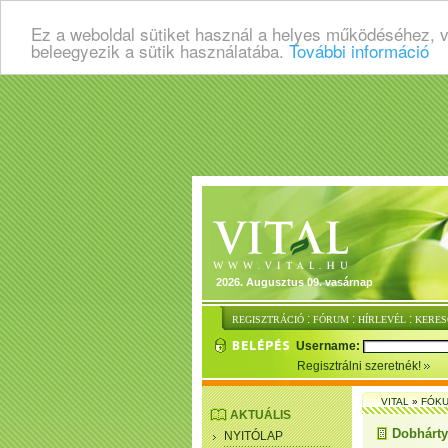
Ez a weboldal sütiket használ a helyes működéséhez, 
beleegyezik a sütik használatába.
További információ
2026. Augusztus 09. vasárnap
:
:
:
REGISZTRÁCIÓ
FÓRUM
HÍRLEVÉL
KERES
Username:
Regisztrálni szeretnék!
VITAL
»
FÓKU
AKTUÁLIS
Dobhártya
NYITÓLAP