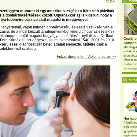
Ajánl
OLDAL
zefüggést mutatott ki egy amerikai vizsgálat a fültisztító pálcikák
s a dobhártyasérülések között. Ugyanakkor az is kiderült, hogy a
rtya többnyire pár nap alatt magától is meggyógyul.
lt egyértelmű, vajon minden dobhártyasérülés esetén szükség van-e
zásra, de a most készült tanulmányunkból kiderült, hogy az esetek 97
t hónapon belül magától begyógyul a sérülés” – nyilatkozta Dr. Ilaaf
Csaláno
 Ford Kórház fül-orr-gégésze, aki munkatársaival 1540, 2001 és 2010
sampon
t-sérüléssel diagnosztizált beteg adatait elemezte. Műtétre csak a
Már nagya
etekben volt szükség.
tudták, ho
gyorsabban
Fülzsírdugó ellen: Vaxol fülspray >>
fényesebb
csalán csö
zsírosságá
Vital 
Haslapos
A legillat
legízletes
gyógyfűve
együttesen