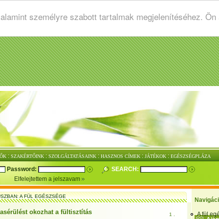
valamint személyre szabott tartalmak megjelenítéséhez. Ön
:
:
:
:
:
ŐK
SZAKÉRTŐINK
SZOLGÁLTATÁSAINK
HASZNOS CÍMEK
JÁTÉKOK
EGÉSZSÉGPLÁZA
Password:
SEARCH:
Elfelejtettem a jelszavam
SZBAN: A FÜL EGÉSZSÉGE
Navigác
sérülést okozhat a fültisztítás
A fül e
1 .