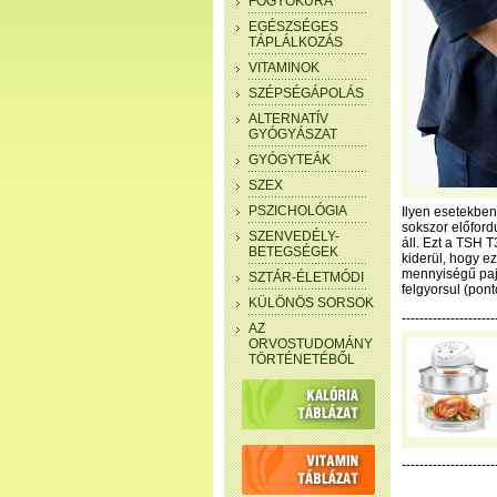
FOGYÓKÚRA
EGÉSZSÉGES
TÁPLÁLKOZÁS
VITAMINOK
SZÉPSÉGÁPOLÁS
ALTERNATÍV
GYÓGYÁSZAT
GYÓGYTEÁK
SZEX
PSZICHOLÓGIA
Ilyen esetekben
sokszor előford
SZENVEDÉLY-
áll. Ezt a TSH 
BETEGSÉGEK
kiderül, hogy e
mennyiségű pajz
SZTÁR-ÉLETMÓDI
felgyorsul (pon
KÜLÖNÖS SORSOK
--------------------
AZ
ORVOSTUDOMÁNY
TÖRTÉNETÉBŐL
---------------------