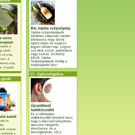
atunk
Bio Jojoba szépségolaj
Jojoba szépségolajunk
tökéletes választás minden
s-sörös
bőrtípusra, hogy bőröd
szappan
egészséges és sugárzó
legyen minden nap. Legyen
nyáink is
szó akár zsíros, pattanásos
gy sörtől
vagy száraz, érzékeny
 nő a haj,
bőrről, Jojoba
 lesz. A
Szépségolajunk mindig a
kkenti a haj
segítségedre lesz.
t, a korpát.
- Egészségpláza
ajánlatunk -
ajánló
Újratölthető
hallókészülék
Ez a Láthatatlan
ító koktél
Hallókészülék lehetővé teszi,
hogy a televíziót kényelmes,
osabb és
alacsony hangerőn
ebb
élvezhesse, és a
kből, melyek
beszélgetések, sőt a
 serkentik a