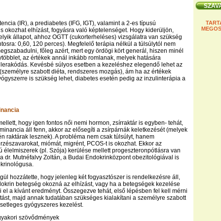
tencia (IR), a prediabetes (IFG, IGT), valamint a 2-es típusú
TART
MEGOS
s okozhat elhízást, fogyásra való képtelenséget. Hogy kiderüljön,
elyik állapot, ahhoz OGTT (cukorterheléses) vizsgálatra van szükség
tosra: 0,60, 120 perces). Megfelelő terápia nélkül a túlsúlytól nem
megszabadulni, főleg azért, mert egy ördögi kört generál, hiszen minél
többlet, az értékek annál inkább romlanak, melyek hatására
r lerakódás. Kevésbé súlyos esetben a kezeléshez elegendő lehet az
(személyre szabott diéta, rendszeres mozgás), ám ha az értékek
ógyszerre is szükség lehet, diabetes esetén pedig az inzulinterápia a
nancia
ellett, hogy igen fontos női nemi hormon, zsírraktár is egyben- tehát,
inancia áll fenn, akkor az elősegíti a zsírpárnák keletkezését (melyek
én raktárak lesznek). A probléma nem csak túlsúlyt, hanem
zészavarokat, miómát, migrént, PCOS-t is okozhat. Ekkor az
 élelmiszerek (pl. Szója) kerülése mellett progeszteronpótlásra van
 dr. Mutnéfalvy Zoltán, a Budai Endokrinközpont obezitológiával is
krinológusa.
ül hozzátette, hogy jelenleg két fogyasztószer is rendelkezésre áll,
krin betegség okozná az elhízást, vagy ha a betegségek kezelése
i el a kívánt eredményt. Összegezve tehát, első lépésben fel kell mérni
ást, majd annak tudatában szükséges kialakítani a személyre szabott
setleges gyógyszeres kezelést.
 gyakori szövődmények