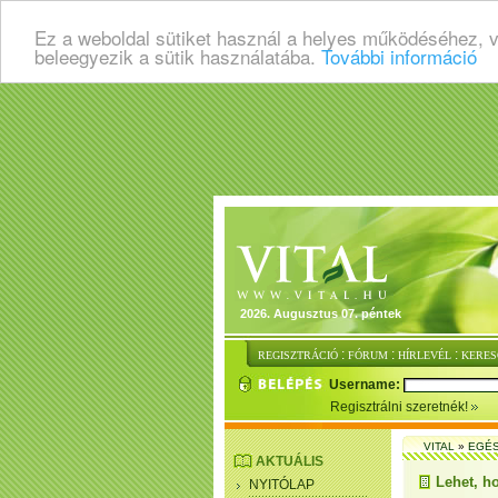
Ez a weboldal sütiket használ a helyes működéséhez, 
beleegyezik a sütik használatába.
További információ
2026. Augusztus 07. péntek
:
:
:
REGISZTRÁCIÓ
FÓRUM
HÍRLEVÉL
KERES
Username:
Regisztrálni szeretnék!
VITAL
»
EGÉ
AKTUÁLIS
Lehet, h
NYITÓLAP