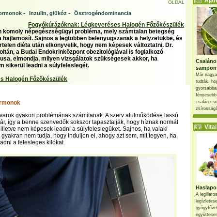
Ajánl
OLDAL
-
-
hormonok
Inzulin, glükóz
Ösztrogéndominancia
Fogyókúrázóknak: Légkeveréses Halogén Főzőkészülék
en komoly népegészségügyi probléma, mely számtalan betegség
a hajlamosít. Sajnos a legtöbben belenyugszanak a helyzetükbe, és
telen diéta után elkönyvelik, hogy nem képesek változtatni. Dr.
oltán, a Budai Endokrinközpont obezitológiával is foglalkozó
usa, elmondja, milyen vizsgálatok szükségesek akkor, ha
Csaláno
 sikerül leadni a súlyfeleslegét.
sampon
Már nagya
s Halogén Főzőkészülék
tudták, ho
gyorsabban
fényesebb
ormonok
csalán csö
zsírosságá
avarok gyakori problémának számítanak. A szerv alulműködése lassú
ár, így a benne szenvedők sokszor tapasztalják, hogy híznak normál
Vital 
 illetve nem képesek leadni a súlyfeleslegüket. Sajnos, ha valaki
, gyakran nem tudja, hogy induljon el, ahogy azt sem, mit tegyen, ha
adni a felesleges kilókat.
Haslapos
A legillat
legízletes
gyógyfűve
együttesen