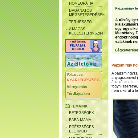
HOMEOPÁTIA
Pajzsmirigy 
DAGANATOS
MEGBETEGEDÉSEK
A túlsúly ig
TERHESSÉG
kialakulásár
egy-egy siker
A MAGAS
Mutnéfalvy Z
KOLESZTERINSZINT
endokrinológ
valakinek nem
Légkeverése
Pajzsmirigy h
A pajzsmirigyz
anyagcserével j
NYÁRI EGÉSZSÉG
étkezés mellett,
fogyni szeretne
Vérnyomás
nem sikerül a le
Térdfájdalom
TÉMÁINK
BETEGSÉGEK
BABA-MAMA
EGÉSZSÉGES
ÉLETMÓD