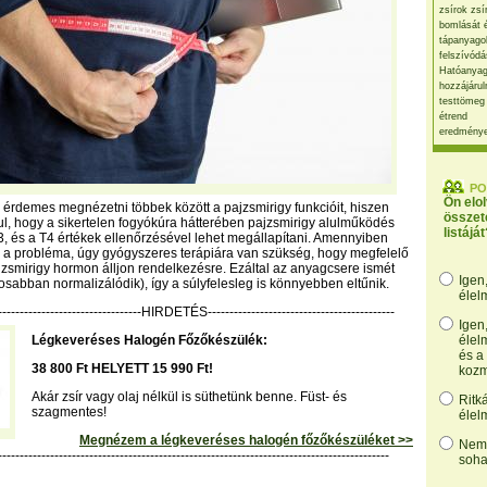
zsírok zsí
bomlását 
tápanyago
felszívódá
Hatóanyag
hozzájárul
testtömeg
étrend
eredmény
PO
Ön elo
 érdemes megnézetni többek között a pajzsmirigy funkcióit, hiszen
összet
ul, hogy a sikertelen fogyókúra hátterében pajzsmirigy alulműködés
listáját
T3, és a T4 értékek ellenőrzésével lehet megállapítani. Amennyiben
z a probléma, úgy gyógyszeres terápiára van szükség, hogy megfelelő
smirigy hormon álljon rendelkezésre. Ezáltal az anyagcsere ismét
Igen
tosabban normalizálódik), így a súlyfelesleg is könnyebben eltűnik.
élel
----------------------------------HIRDETÉS-------------------------------------------
Igen
Légkeveréses Halogén Főzőkészülék:
élel
és a
38 800 Ft HELYETT 15 990 Ft!
kozm
Akár zsír vagy olaj nélkül is süthetünk benne. Füst- és
Ritk
szagmentes!
élel
Megnézem a légkeveréses halogén főzőkészüléket >>
Nem,
------------------------------------------------------------------------------------------
soha