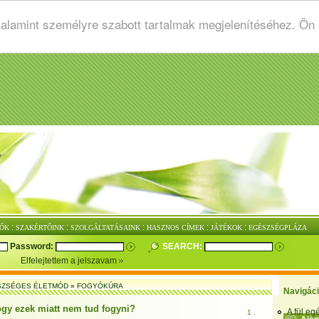
valamint személyre szabott tartalmak megjelenítéséhez. Ön
:
:
:
:
:
ŐK
SZAKÉRTŐINK
SZOLGÁLTATÁSAINK
HASZNOS CÍMEK
JÁTÉKOK
EGÉSZSÉGPLÁZA
Password:
SEARCH:
Elfelejtettem a jelszavam
SZSÉGES ÉLETMÓD
»
FOGYÓKÚRA
Navigác
ogy ezek miatt nem tud fogyni?
A fül e
1 .