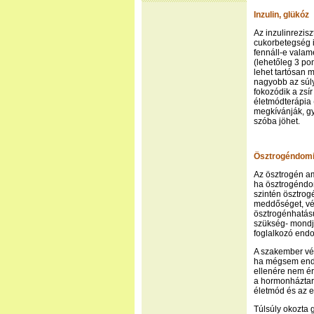
Inzulin, glükóz
Az inzulinrezisz
cukorbetegség i
fennáll-e valam
(lehetőleg 3 pon
lehet tartósan 
nagyobb az súly
fokozódik a zsí
életmódterápia 
megkívánják, gy
szóba jöhet.
Ösztrogéndomi
Az ösztrogén am
ha ösztrogéndom
szintén ösztrog
meddőséget, vér
ösztrogénhatású
szükség- mondja
foglalkozó endo
A szakember vég
ha mégsem endo
ellenére nem ér
a hormonháztart
életmód és az e
Túlsúly okozta