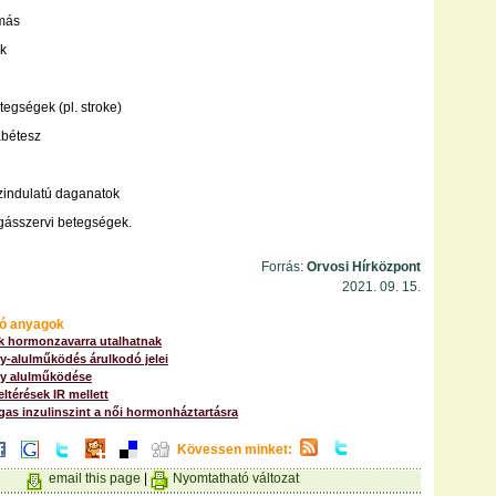
más
ek
tegségek (pl. stroke)
abétesz
zindulatú daganatok
gásszervi betegségek.
Forrás:
Orvosi Hírközpont
2021. 09. 15.
ó anyagok
ek hormonzavarra utalhatnak
y-alulműködés árulkodó jelei
gy alulműködése
ltérések IR mellett
gas inzulinszint a női hormonháztartásra
Kövessen minket:
email this page
|
Nyomtatható változat