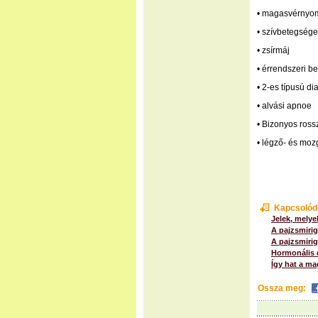
• magasvérnyo
• szívbetegség
• zsírmáj
• érrendszeri be
• 2-es típusú di
• alvási apnoe
• Bizonyos ross
• légző- és moz
Kapcsolód
Jelek, mely
A pajzsmirig
A pajzsmiri
Hormonális e
Így hat a ma
Ossza meg: