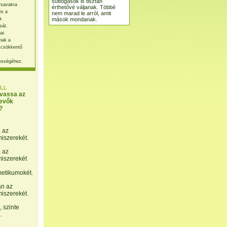
suttogások is tisztán
rsavakra
érthetővé váljanak. Többé
és a
nem marad le arról, amit
mások mondanak.
k
sát.
ai
nak a
 csökkentő
ességéhez.
LL
lvassa az
evők
?
, az
miszerekét.
, az
miszerekét
etikumokét.
án az
miszerekét.
 szinte
.