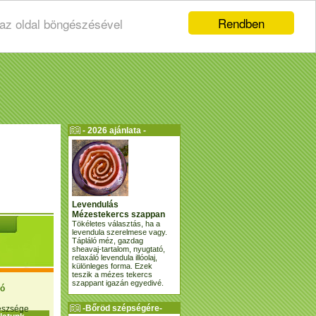
Rendben
 az oldal böngészésével
- 2026 ajánlata -
Levendulás
Mézestekercs szappan
Tökéletes választás, ha a
levendula szerelmese vagy.
Tápláló méz, gazdag
sheavaj-tartalom, nyugtató,
relaxáló levendula illóolaj,
különleges forma. Ezek
teszik a mézes tekercs
szappant igazán egyedivé.
ió
-Bőröd szépségére-
gészsége