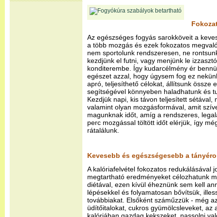
Fokozat
Az egészséges fogyás sarokköveit a keve
a több mozgás és ezek fokozatos megvalós
nem sportolunk rendszeresen, ne rontsunk
kezdjünk el futni, vagy menjünk le izzaszt
konditerembe. Így kudarcélmény ér bennü
egészet azzal, hogy úgysem fog ez nekün
apró, teljesíthető célokat, állítsunk össz
segítségével könnyeben haladhatunk és tud
Kezdjük napi, kis távon teljesített sétával,
valamint olyan mozgásformával, amit szí
magunknak időt, amíg a rendszeres, lega
perc mozgással töltött időt elérjük, így 
rátalálunk.
Kevesebb és egészségesebb a tányér
A kalóriafelvétel fokozatos redukálásával
megtartható eredményeket célozhatunk meg
diétával, ezen kívül éheznünk sem kell ann
lépésekkel és folyamatosan bővítsük, ill
továbbiakat. Elsőként száműzzük - még az 
üdítőitalokat, cukros gyümölcsleveket, az 
kalóriában gazdag kekszeket, nassolni val