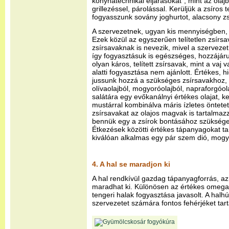
konyhatechnikai eljárásokat”, mint az olajb
grillezéssel, párolással. Kerüljük a zsíros t
fogyasszunk sovány joghurtot, alacsony zsír
A szervezetnek, ugyan kis mennyiségben, 
Ezek közül az egyszerűen telítetlen zsírsa
zsírsavaknak is nevezik, mivel a szerveze
így fogyasztásuk is egészséges, hozzájáru
olyan káros, telített zsírsavak, mint a vaj
alatti fogyasztása nem ajánlott. Értékes, hi
jussunk hozzá a szükséges zsírsavakhoz, p
olívaolajból, mogyoróolajból, napraforgóola
salátára egy evőkanálnyi értékes olajat, 
mustárral kombinálva máris ízletes öntete
zsírsavakat az olajos magvak is tartalmaz
bennük egy a zsírok bontásához szükséges
Étkezések közötti értékes tápanyagokat 
kiválóan alkalmas egy pár szem dió, mog
4. A hal se maradjon ki
A hal rendkívül gazdag tápanyagforrás, 
maradhat ki. Különösen az értékes omega-
tengeri halak fogyasztása javasolt. A hal
szervezetet számára fontos fehérjéket tar