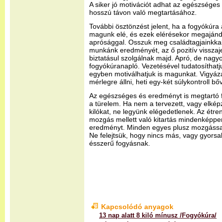
A siker jó motivációt adhat az egészsége
hosszú távon való megtartásához.
További ösztönzést jelent, ha a fogyókúra a
magunk elé, és ezek elérésekor megaján
aprósággal. Osszuk meg családtagjainkkal, 
munkánk eredményét, az ő pozitív visszajel
biztatásul szolgálnak majd. Apró, de nagy
fogyókúranapló. Vezetésével tudatosíthat
egyben motiválhatjuk is magunkat. Vigyáz
mérlegre állni, heti egy-két súlykontroll b
Az egészséges és eredményt is megtartó 
a türelem. Ha nem a tervezett, vagy elképz
kilókat, ne legyünk elégedetlenek. Az étre
mozgás mellett való kitartás mindenképp
eredményt. Minden egyes plusz mozgással k
Ne felejtsük, hogy nincs más, vagy gyor
ésszerű fogyásnak.
Kapcsolódó anyagok
13 nap alatt 8 kiló mínusz /Fogyókúra/