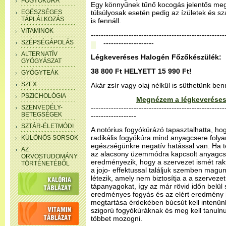
FOGYÓKÚRA
Egy könnyűnek tűnő kocogás jelentős meg
EGÉSZSÉGES
túlsúlyosak esetén pedig az ízületek és s
TÁPLÁLKOZÁS
is fennáll.
VITAMINOK
--------------------------------------------------
SZÉPSÉGÁPOLÁS
--------------------
ALTERNATÍV
Légkeveréses Halogén Főzőkészülék:
GYÓGYÁSZAT
38 800 Ft HELYETT 15 990 Ft!
GYÓGYTEÁK
SZEX
Akár zsír vagy olaj nélkül is süthetünk be
PSZICHOLÓGIA
Megnézem a légkeveréses
-----------------------------------------------------
SZENVEDÉLY-
BETEGSÉGEK
------------------
SZTÁR-ÉLETMÓDI
A notórius fogyókúrázó tapasztalhatta, ho
radikális fogyókúra mind anyagcsere foly
KÜLÖNÖS SORSOK
egészségünkre negatív hatással van. Ha te
AZ
az alacsony üzemmódra kapcsolt anyagcse
ORVOSTUDOMÁNY
eredményezik, hogy a szervezet ismét rakt
TÖRTÉNETÉBŐL
a jojo- effektussal találjuk szemben magu
létezik, amely nem biztosítja a a szerveze
tápanyagokat, így az már rövid időn belül
eredményes fogyás és az elért eredmény 
megtartása érdekében búcsút kell intenünk
szigorú fogyókúráknak és meg kell tanul
többet mozogni.