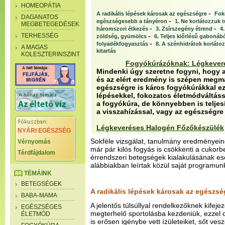
HOMEOPÁTIA
-
A radikális lépések károsak az egészségre
Fok
DAGANATOS
-
egészségesebb a tányéron
1. Ne korlátozzuk t
MEGBETEGEDÉSEK
-
-
háromszori étkezés
3. Zsírszegény étrend
4
-
TERHESSÉG
zöldség, gyümölcs
6. Teljes kiőrlésű gabonáb
-
folyadékfogyasztás
8. A szénhidrátok korláto
A MAGAS
kitartás
KOLESZTERINSZINT
Fogyókúrázóknak: Légkever
Mindenki úgy szeretne fogyni, hogy a
és az elért eredmény is szépen megma
egészségre is káros fogyókúrákkal e
lépésekkel, fokozatos életmódváltássa
a fogyókúra, de könnyebben is teljes
a visszahízással, vagy az egészségre
Légkeveréses Halogén Főzőkészülék
NYÁRI EGÉSZSÉG
Sokféle vizsgálat, tanulmány eredményeine
Vérnyomás
már pár kilós fogyás is csökkenti a cukorb
Térdfájdalom
érrendszeri betegségek kialakulásának es
alábbiakban leírtak közül saját programun
TÉMÁINK
BETEGSÉGEK
A radikális lépések károsak az egészsé
BABA-MAMA
A jelentős túlsúllyal rendelkezőknek kifeje
EGÉSZSÉGES
megterhelő sportolásba kezdeniük, ezzel 
ÉLETMÓD
is erősen igénybe vett ízületeiket, sőt ves