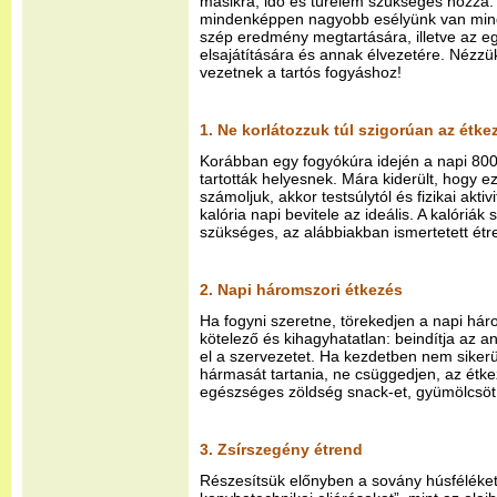
másikra, idő és türelem szükséges hozzá. 
mindenképpen nagyobb esélyünk van mind 
szép eredmény megtartására, illetve az e
elsajátítására és annak élvezetére. Nézzü
vezetnek a tartós fogyáshoz!
1. Ne korlátozzuk túl szigorúan az étke
Korábban egy fogyókúra idején a napi 800-
tartották helyesnek. Mára kiderült, hogy ez
számoljuk, akkor testsúlytól és fizikai akti
kalória napi bevitele az ideális. A kalóriák
szükséges, az alábbiakban ismertetett étr
2. Napi háromszori étkezés
Ha fogyni szeretne, törekedjen a napi háro
kötelező és kihagyhatatlan: beindítja az a
el a szervezetet. Ha kezdetben nem sikerü
hármasát tartania, ne csüggedjen, az étk
egészséges zöldség snack-et, gyümölcsöt
3. Zsírszegény étrend
Részesítsük előnyben a sovány húsféléket,