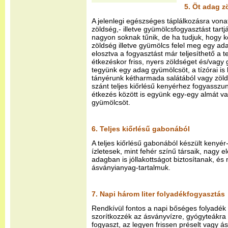
5. Öt adag 
A jelenlegi egészséges táplálkozásra vona
zöldség,- illetve gyümölcsfogyasztást tartj
nagyon soknak tűnik, de ha tudjuk, hogy kö
zöldség illetve gyümölcs felel meg egy a
elosztva a fogyasztást már teljesíthető a 
étkezéskor friss, nyers zöldséget és/vagy 
tegyünk egy adag gyümölcsöt, a tízórai is
tányérunk kétharmada salátából vagy zölds
szánt teljes kiőrlésű kenyérhez fogyasszu
étkezés között is együnk egy-egy almát va
gyümölcsöt.
6. Teljes kiőrlésű gabonából
A teljes kiőrlésű gabonából készült kenyér
ízletesek, mint fehér színű társaik, nagy
adagban is jóllakottságot biztosítanak, é
ásványianyag-tartalmuk.
7. Napi három liter folyadékfogyasztás
Rendkívül fontos a napi bőséges folyadék
szorítkozzék az ásványvízre, gyógyteákra
fogyaszt, az legyen frissen préselt vagy ás