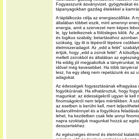
Fogyasszunk ásványvizet, gyógyteákat és 
tápanyagokban gazdag ételekkel a kamrá
A táplálkozás célja az energiaszállítás. A n
általában többet eszik, mint amennyi energi
energia, amit a szervezet nem képes lebon
le, így keletkeznek a fölösleges kilók. Az 
és logikus szabály, betartásához azonban
szükség, így itt is lépésről lépésre csökke
élelmiszeradagot. Az „edd a felét” szabál
értjük, hogy „edd a zsírok felét”. A túlsúlly
mellett zsírokból és általában az egészség
Ha eddig jól megpakoltuk a tányérunkat, 
idővel még kevesebbet. Ha több tányérral 
lesz, ha egy ideig nem repetázunk és az u
adagokat.
Az édességek fogyasztásának elhagyása m
fogyókúrának. Ha elhatároztuk, hogy fogy
magunkat: az édességekről ugyan le kell
finomságokról nem teljes mértékben. A s
az esetben is kerülni kell, mert teljesíthet
kudarcélménnyel és a fogyókúra feladásáva
lehet, ha kezdetben csak fele annyi finom
napra szoktatjuk magunkat hozzá az egés
desszertekhez.
Az egészséges étrend és életmód kialakí