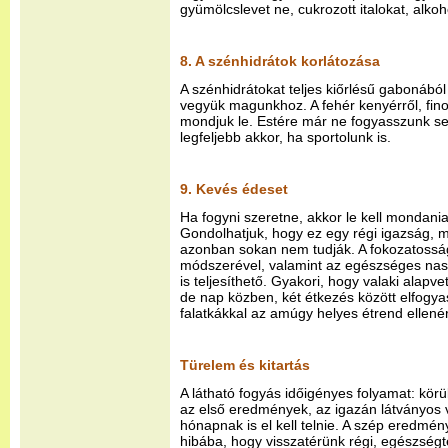
gyümölcslevet ne, cukrozott italokat, alkoh
8. A szénhidrátok korlátozása
A szénhidrátokat teljes kiőrlésű gabonából
vegyük magunkhoz. A fehér kenyérről, fin
mondjuk le. Estére már ne fogyasszunk se
legfeljebb akkor, ha sportolunk is.
9. Kevés édeset
Ha fogyni szeretne, akkor le kell mondani
Gondolhatjuk, hogy ez egy régi igazság, mi
azonban sokan nem tudják. A fokozatosságg
módszerével, valamint az egészséges nass
is teljesíthető. Gyakori, hogy valaki alap
de nap közben, két étkezés között elfogya
falatkákkal az amúgy helyes étrend ellenére
Türelem és kitartás
A látható fogyás időigényes folyamat: körül
az első eredmények, az igazán látványos 
hónapnak is el kell telnie. A szép eredmé
hibába, hogy visszatérünk régi, egészségt