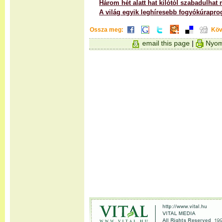
Három hét alatt hat kilótól szabadulhat
A világ egyik leghíresebb fogyókúrapro
Ossza meg:
Köv
email this page
|
Nyom