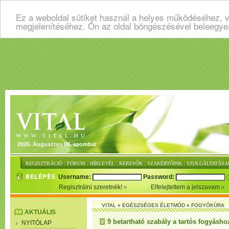
Ez a weboldal sütiket használ a helyes működéséhez, v
megjelenítéséhez. Ön az oldal böngészésével beleegye
2026. Augusztus 08. szombat
:
:
:
:
:
REGISZTRÁCIÓ
FÓRUM
HÍRLEVÉL
KERESŐK
SZAKÉRTŐINK
SZOLGÁLTATÁSA
Username:
Password:
Regisztrálni szeretnék!
Elfelejtettem a jelszavam
VITAL
»
EGÉSZSÉGES ÉLETMÓD
»
FOGYÓKÚRA
AKTUÁLIS
9 betartható szabály a tartós fogyásho
NYITÓLAP