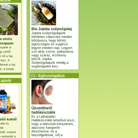
atunk
Bio Jojoba szépségolaj
Jojoba szépségolajunk
tökéletes választás minden
s-sörös
bőrtípusra, hogy bőröd
szappan
egészséges és sugárzó
legyen minden nap. Legyen
nyáink is
szó akár zsíros, pattanásos
gy sörtől
vagy száraz, érzékeny
 nő a haj,
bőrről, Jojoba
 lesz. A
Szépségolajunk mindig a
kkenti a haj
segítségedre lesz.
t, a korpát.
- Egészségpláza
ajánlatunk -
ajánló
Újratölthető
hallókészülék
Ez a Láthatatlan
ító koktél
Hallókészülék lehetővé teszi,
hogy a televíziót kényelmes,
osabb és
alacsony hangerőn
ebb
élvezhesse, és a
kből, melyek
beszélgetések, sőt a
 serkentik a