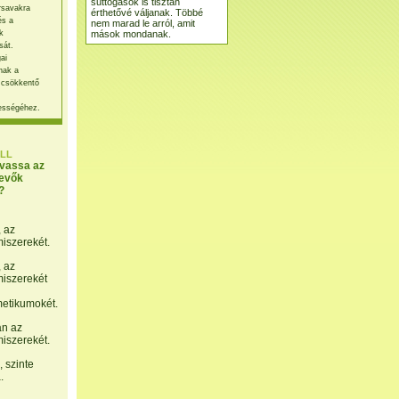
suttogások is tisztán
rsavakra
érthetővé váljanak. Többé
és a
nem marad le arról, amit
mások mondanak.
k
sát.
ai
nak a
 csökkentő
ességéhez.
LL
lvassa az
evők
?
, az
miszerekét.
, az
miszerekét
etikumokét.
án az
miszerekét.
 szinte
.