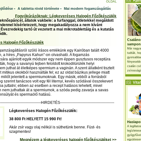
Ajánl
OLDAL
-
-
ejlődése
A tabletta rövid története
Mai modern fogamzásgátlás
Fogyókúrázóknak: Légkeveréses Halogén Főzőkészülék
eknőspáncél, állatok vakbele: a furfanggal, ötletekkel megáldott
dennel kísérletezett, hogy megakadályozza a nem kívánt
Évezredekig tartó út vezetett a mai mikrotablettáig és a kutatás
ódik.
Csaláno
s Halogén Főzőkészülék
sampon
Már nagya
gamzásgátlásról szóló írásos emlékünk egy Kairóban talált 4000
tudták, ho
, a híres „Papyrus Kahun”-on olvasható. A fogamzás
gyorsabban
ára ajánlott egyik módszer egy nem éppen gusztusos receptúra
fényesebb
ták, hogy a savanyú tejben feloldott krokodilürülék helyi
csalán csö
m juthat át életképes spermium a vaginán. A szent állatként tisztelt
zsírosságá
t mitikus okokból használták fel; ez az oldat bázikus jellege miatt
miliőt jelentett a spermiumoknak. Egy másik, ebből a forrásból
 szerint tanácsos volt egy fél liternyi, kevés szódával összekevert
Vital 
a juttatni; ebben az esetben a recept hatásos lehetett, mivel
nem juthattak át a spermiumok, a szóda pedig zavarja a savas
ensúlyát és spermaölő hatású.
----------------------------------HIRDETÉS-------------------------------------------
Légkeveréses Halogén Főzőkészülék:
38 800 Ft HELYETT 15 990 Ft!
Haslapos
A legillat
Akár zsír vagy olaj nélkül is süthetünk benne. Füst- és
legízletes
szagmentes!
gyógyfűve
Megnézem a légkeveréses halogén főzőkészüléket >>
együttesen