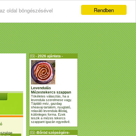
Rendben
 az oldal böngészésével
- 2026 ajánlata -
Levendulás
Mézestekercs szappan
Tökéletes választás, ha a
levendula szerelmese vagy.
Tápláló méz, gazdag
sheavaj-tartalom, nyugtató,
relaxáló levendula illóolaj,
különleges forma. Ezek
teszik a mézes tekercs
szappant igazán egyedivé.
ió
-Bőröd szépségére-
gészsége