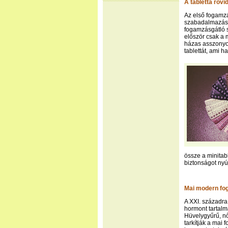
A tabletta rövi
Az első fogamzá
szabadalmazásr
fogamzásgátló s
először csak a m
házas asszonyo
tablettát, ami h
össze a minitabl
biztonságot nyúj
Mai modern fo
A XXI. századra
hormont tartalm
Hüvelygyűrű, nő
tarkítják a mai 