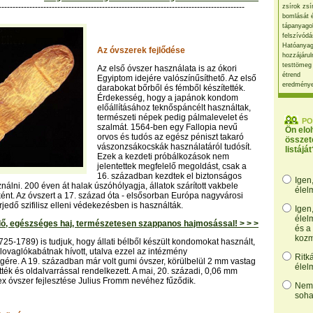
----------------------------------------------------------------------------------------
zsírok zsí
bomlását 
tápanyago
felszívódá
Hatóanyag
Az óvszerek fejlődése
hozzájárul
testtömeg
Az első óvszer használata is az ókori
étrend
Egyiptom idejére valószínűsíthető. Az első
eredmény
darabokat bőrből és fémből készítették.
Érdekesség, hogy a japánok kondom
előállításához teknőspáncélt használtak,
természeti népek pedig pálmalevelet és
PO
szalmát. 1564-ben egy Fallopia nevű
Ön elo
orvos és tudós az egész péniszt takaró
összet
vászonzsákocskák használatáról tudósít.
listáját
Ezek a kezdeti próbálkozások nem
jelentettek megfelelő megoldást, csak a
16. században kezdtek el biztonságos
Igen
nálni. 200 éven át halak úszóhólyagja, állatok szárított vakbele
élel
ként. Az óvszert a 17. század óta - elsősorban Európa nagyvárosi
jedő szifilisz elleni védekezésben is használták.
Igen
élel
ő, egészséges haj, természetesen szappanos hajmosással! > > >
és a
kozm
25-1789) is tudjuk, hogy állati bélből készült kondomokat használt,
lovaglókabátnak hívott, utalva ezzel az intézmény
Ritk
ére. A 19. században már volt gumi óvszer, körülbelül 2 mm vastag
élel
tték és oldalvarrással rendelkezett. A mai, 20. századi, 0,06 mm
x óvszer fejlesztése Julius Fromm nevéhez fűződik.
Nem,
soha