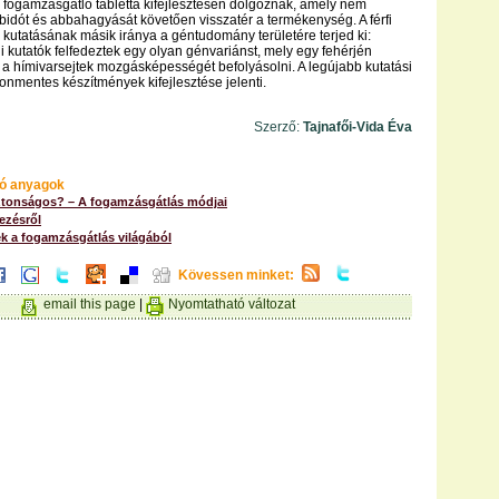
fogamzásgátló tabletta kifejlesztésén dolgoznak, amely nem
libidót és abbahagyását követően visszatér a termékenység. A férfi
kutatásának másik iránya a géntudomány területére terjed ki:
ni kutatók felfedeztek egy olyan génvariánst, mely egy fehérjén
 a hímivarsejtek mozgásképességét befolyásolni. A legújabb kutatási
monmentes készítmények kifejlesztése jelenti.
Szerző:
Tajnafői-Vida Éva
ó anyagok
ztonságos? – A fogamzásgátlás módjai
ezésről
k a fogamzásgátlás világából
Kövessen minket:
email this page
|
Nyomtatható változat