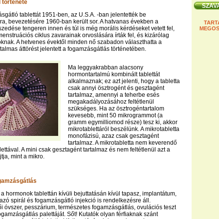
d története
sgátló tablettát 1951-ben, az U.S.A. -ban jelentették be
a, bevezetésére 1960-ban került sor. A hatvanas években a
TART
zedése tengeren innen és túl is még morális kérdéseket vetett fel,
MEGOS
enstruációs ciklus zavarainak orvoslására írták fel, és kizárólag
knak. A hetvenes évektől minden nő szabadon választhatta a
atalmas áttörést jelentett a fogamzásgátlás történetében.
Ma leggyakrabban alacsony
hormontartalmú kombinált tablettát
alkalmaznak; ez azt jelenti, hogy a tabletta
csak annyi ösztrogént és gesztagént
tartalmaz, amennyi a teherbe esés
megakadályozásához feltétlenül
szükséges. Ha az ösztrogéntartalom
kevesebb, mint 50 mikrogrammot (a
gramm egymilliomod része) tesz ki, akkor
mikrotablettáról beszélünk. A mikrotabletta
monofázisú, azaz csak gesztagént
tartalmaz. A mikrotabletta nem keverendő
ettával. A mini csak gesztagént tartalmaz és nem feltétlenül azt a
tja, mint a mikro.
gamzásgátlás
 a hormonok tablettán kívüli bejuttatásán kívül tapasz, implantátum,
azó spirál és fogamzásgátló injekció is rendelkezésre áll.
i óvszer, pesszárium, természetes fogamzásgátlás, ovulációs teszt
fogamzásgátlás palettáját. Sőt! Kutatók olyan férfiaknak szánt