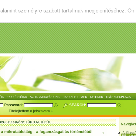
valamint személyre szabott tartalmak megjelenítéséhez. Ön
:
:
:
:
:
ŐK
SZAKÉRTŐINK
SZOLGÁLTATÁSAINK
HASZNOS CÍMEK
JÁTÉKOK
EGÉSZSÉGPLÁZA
Password:
SEARCH:
Elfelejtettem a jelszavam
RVOSTUDOMÁNY TÖRTÉNETÉBŐL
Navigác
 a mikrotablettáig - a fogamzásgátlás történetéből
A fül e
1 .