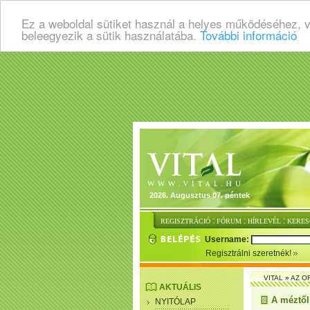
Ez a weboldal sütiket használ a helyes működéséhez, 
beleegyezik a sütik használatába.
További információ
2026. Augusztus 07. péntek
:
:
:
REGISZTRÁCIÓ
FÓRUM
HÍRLEVÉL
KERES
Username:
Regisztrálni szeretnék!
VITAL
»
AZ O
AKTUÁLIS
A méztől
NYITÓLAP