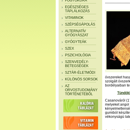
FOGYÓKÚRA
---------------------
EGÉSZSÉGES
TÁPLÁLKOZÁS
VITAMINOK
SZÉPSÉGÁPOLÁS
ALTERNATÍV
GYÓGYÁSZAT
GYÓGYTEÁK
SZEX
PSZICHOLÓGIA
SZENVEDÉLY-
BETEGSÉGEK
SZTÁR-ÉLETMÓDI
óvszereket hasz
KÜLÖNÖS SORSOK
szolgált óvszer
bordélyaiban ter
AZ
ORVOSTUDOMÁNY
Tündökl
TÖRTÉNETÉBŐL
Casanováról (17
melyeket angol 
kényelmetlenség
gumiból készíte
vékonyságú late