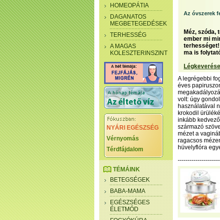
HOMEOPÁTIA
Az óvszerek f
DAGANATOS
MEGBETEGEDÉSEK
Méz, szóda, t
TERHESSÉG
ember mi min
terhességet! 
A MAGAS
ma is folytat
KOLESZTERINSZINT
Légkeverése
A legrégebbi fo
éves papiruszon
megakadályozás
volt: úgy gondol
használatával ne
krokodil ürüléké
inkább kedvező 
származó szöveg
NYÁRI EGÉSZSÉG
mézet a vagináb
Vérnyomás
ragacsos mézen 
hüvelyflóra egy
Térdfájdalom
--------------------
TÉMÁINK
BETEGSÉGEK
BABA-MAMA
EGÉSZSÉGES
ÉLETMÓD