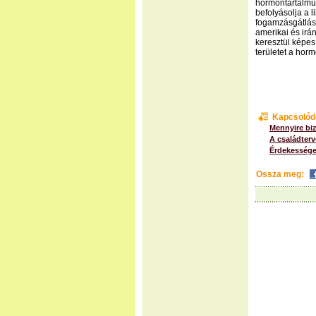
hormontartalmú 
befolyásolja a 
fogamzásgátlás 
amerikai és irá
keresztül képes
területet a hor
Kapcsolód
Mennyire bi
A családterv
Érdekessége
Ossza meg: