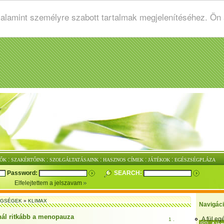
valamint személyre szabott tartalmak megjelenítéséhez. Ön
:
:
:
:
:
ŐK
SZAKÉRTŐINK
SZOLGÁLTATÁSAINK
HASZNOS CÍMEK
JÁTÉKOK
EGÉSZSÉGPLÁZA
Password:
SEARCH:
Elfelejtettem a jelszavam
EGSÉGEK
»
KLIMAX
Navigác
knál ritkább a menopauza
A fül e
1 .