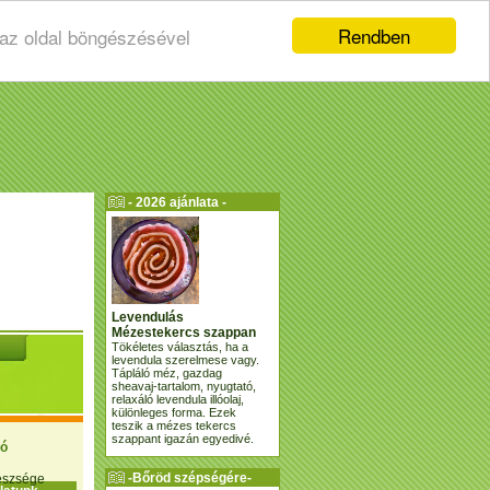
Rendben
 az oldal böngészésével
- 2026 ajánlata -
Levendulás
Mézestekercs szappan
Tökéletes választás, ha a
levendula szerelmese vagy.
Tápláló méz, gazdag
sheavaj-tartalom, nyugtató,
relaxáló levendula illóolaj,
különleges forma. Ezek
teszik a mézes tekercs
szappant igazán egyedivé.
ió
-Bőröd szépségére-
gészsége