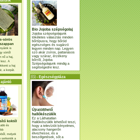
atunk
Bio Jojoba szépségolaj
Jojoba szépségolajunk
tökéletes választás minden
s-sörös
bőrtípusra, hogy bőröd
szappan
egészséges és sugárzó
legyen minden nap. Legyen
nyáink is
szó akár zsíros, pattanásos
gy sörtől
vagy száraz, érzékeny
 nő a haj,
bőrről, Jojoba
 lesz. A
Szépségolajunk mindig a
kkenti a haj
segítségedre lesz.
t, a korpát.
- Egészségpláza
ajánlatunk -
ajánló
Újratölthető
hallókészülék
Ez a Láthatatlan
ító koktél
Hallókészülék lehetővé teszi,
hogy a televíziót kényelmes,
osabb és
alacsony hangerőn
ebb
élvezhesse, és a
kből, melyek
beszélgetések, sőt a
 serkentik a