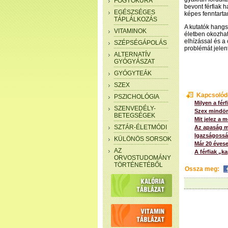
FOGYÓKÚRA
bevont férfiak 
EGÉSZSÉGES
képes fenntart
TÁPLÁLKOZÁS
A kutatók hangs
VITAMINOK
életben okozha
elhízással és a
SZÉPSÉGÁPOLÁS
problémát jelent
ALTERNATÍV
GYÓGYÁSZAT
GYÓGYTEÁK
SZEX
Kapcsolód
PSZICHOLÓGIA
Milyen a férf
SZENVEDÉLY-
Szex mindörö
BETEGSÉGEK
Mit jelez a 
SZTÁR-ÉLETMÓDI
Az apaság me
Igazságossá 
KÜLÖNÖS SORSOK
Már 20 éves
AZ
A férfiak „k
ORVOSTUDOMÁNY
TÖRTÉNETÉBŐL
Ossza meg: