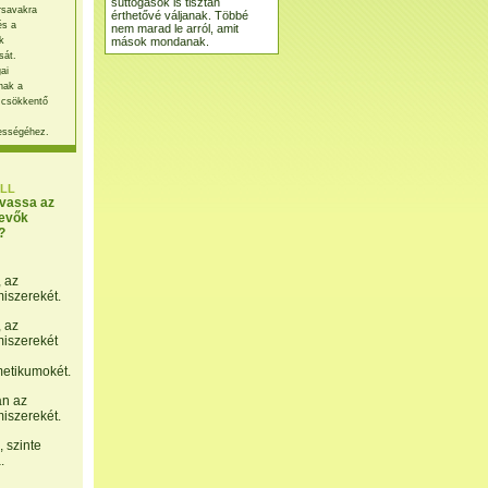
suttogások is tisztán
rsavakra
érthetővé váljanak. Többé
és a
nem marad le arról, amit
mások mondanak.
k
sát.
ai
nak a
 csökkentő
ességéhez.
LL
lvassa az
evők
?
, az
miszerekét.
, az
miszerekét
etikumokét.
án az
miszerekét.
 szinte
.