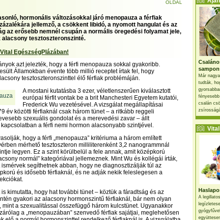
Ajánl
OLDAL
sonló, hormonális változásokkal járó menopauza a férfiak
zázalékára jellemző, a csökkent libidó, a nyomott hangulat és az
ág az erősebb nemnél csupán a normális öregedési folyamat jele,
 alacsony tesztoszteronszinté.
 Vital EgészségPlázában!
Csaláno
nyok azt jelezték, hogy a férfi menopauza sokkal gyakoribb.
sampon
sült Államokban évente több millió receptet írtak fel, hogy
Már nagya
lacsony tesztoszteronszinttel élő férfiak problémáján.
tudták, ho
gyorsabban
A mostani kutatásba 3 ezer, véletlenszerűen kiválasztott
fényesebb
európai férfit vontak be a brit Manchesteri Egyetem kutatói,
csalán csö
Frederick Wu vezetésével. A vizsgálat megállapításai
zsírosságá
79 év közötti férfiaknál csak három tünet – a ritkább reggeli
vesebb szexuális gondolat és a merevedési zavar – állt
kapcsolatban a férfi nemi hormon alacsonyabb szintjével.
Vital 
vasolják, hogy a férfi „menopauza” kritériuma a három említett
 vérben mérhető tesztoszteron milliliterenként 3,2 nanogrammnál
ntje legyen. Ez a szint körülbelül a fele annak, amit középkorú
lacsony normál” kategóriával jellemeznek. Mint Wu és kollégái írták,
 ismérvek segíthetnek abban, hogy ne diagnosztizálják túl az
épkorú és idősebb férfiaknál, és ne adják nekik feleslegesen a
ekciókat.
Haslapos
is kimutatta, hogy hat további tünet – köztük a fáradtság és az
A legillat
intén gyakori az alacsony hormonszintű férfiaknál, bár nem olyan
legízletes
 mint a szexualitással összefüggő három kulcstünet. Ugyanakkor
gyógyfűve
zárólag a „menopauzában” szenvedő férfiak sajátjai, meglehetősen
együttesen
k elő a normál hormonszinttel rendelkező férfiaknál is. A vizsgálatba