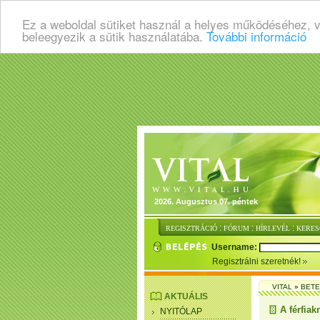
Ez a weboldal sütiket használ a helyes működéséhez, 
beleegyezik a sütik használatába.
További információ
2026. Augusztus 07. péntek
:
:
:
REGISZTRÁCIÓ
FÓRUM
HÍRLEVÉL
KERES
Username:
Regisztrálni szeretnék!
VITAL
»
BET
AKTUÁLIS
A férfia
NYITÓLAP