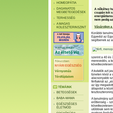
HOMEOPÁTIA
DAGANATOS
A nőkéhez ha
MEGBETEGEDÉSEK
csupán két s
energiátlans
TERHESSÉG
nem pedig az
A MAGAS
Vásároljon a
KOLESZTERINSZINT
Korábbi tanulmá
Egyedül az Egye
segítsenek az a
szerint a 40 és 
merevedés, a ke
következetesen 
NYÁRI EGÉSZSÉG
A kutatók azt ja
Vérnyomás
tüneten kívül a
Térdfájdalom
alacsonyabb szi
férfiaknál az „a
az így megadott
TÉMÁINK
állapotot a köz
tesztoszteroninj
BETEGSÉGEK
BABA-MAMA
A tanulmány azt 
erőtlenség – sz
EGÉSZSÉGES
következetesen,
ÉLETMÓD
utóbbiak sem ki
gyakran fordulta