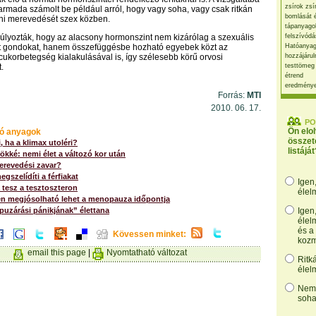
zsírok zsí
harmada számolt be például arról, hogy vagy soha, vagy csak ritkán
bomlását 
ani merevedését szex közben.
tápanyago
úlyozták, hogy az alacsony hormonszint nem kizárólag a szexuális
felszívódá
t gondokat, hanem összefüggésbe hozható egyebek közt az
Hatóanyag
 cukorbetegség kialakulásával is, így szélesebb körű orvosi
hozzájárul
.
testtömeg
étrend
eredmény
Forrás:
MTI
2010. 06. 17.
PO
Ön elo
ó anyagok
összet
i, ha a klimax utoléri?
listáját
kké: nemi élet a változó kor után
merevedési zavar?
gszelídíti a férfiakat
Igen
tesz a tesztoszteron
élel
en megjósolható lehet a menopauza időpontja
apuzárási pánikjának” élettana
Igen
élel
és a
Kövessen minket:
kozm
email this page
|
Nyomtatható változat
Ritk
élel
Nem,
soha