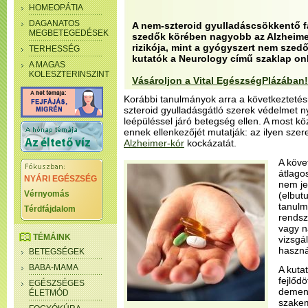
HOMEOPÁTIA
DAGANATOS
A nem-szteroid gyulladáscsökkentő f
MEGBETEGEDÉSEK
szedők körében nagyobb az Alzheime
rizikója, mint a gyógyszert nem szedő
TERHESSÉG
kutatók a Neurology című szaklap on
A MAGAS
KOLESZTERINSZINT
Vásároljon a Vital EgészségPlázában!
Korábbi tanulmányok arra a következtetésr
szteroid gyulladásgátló szerek védelmet ny
leépüléssel járó betegség ellen. A most k
ennek ellenkezőjét mutatják: az ilyen szer
Alzheimer-kór
kockázatát.
A köve
átlago
NYÁRI EGÉSZSÉG
nem je
Vérnyomás
(elbut
tanulm
Térdfájdalom
rendsz
vagy n
TÉMÁINK
vizsgál
haszná
BETEGSÉGEK
BABA-MAMA
A kuta
fejlődö
EGÉSZSÉGES
demenc
ÉLETMÓD
szakem