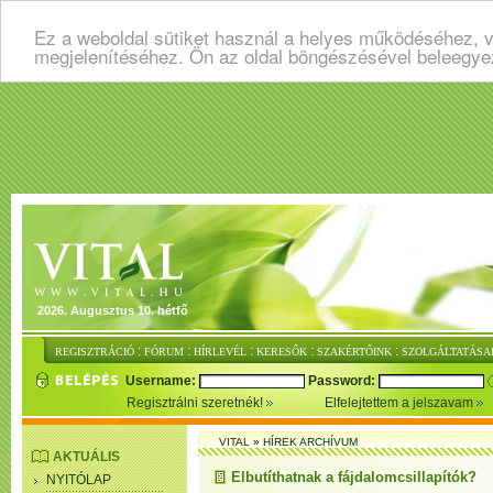
Ez a weboldal sütiket használ a helyes működéséhez, v
megjelenítéséhez. Ön az oldal böngészésével beleegye
2026. Augusztus 10. hétfő
:
:
:
:
:
REGISZTRÁCIÓ
FÓRUM
HÍRLEVÉL
KERESŐK
SZAKÉRTŐINK
SZOLGÁLTATÁSA
Username:
Password:
Regisztrálni szeretnék!
Elfelejtettem a jelszavam
VITAL
»
HÍREK ARCHÍVUM
AKTUÁLIS
Elbutíthatnak a fájdalomcsillapítók?
NYITÓLAP