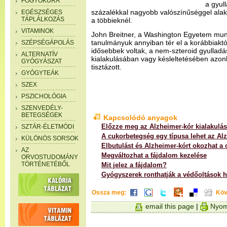
FOGYÓKÚRA
a gyul
százalékkal nagyobb valószínűséggel alakul
EGÉSZSÉGES
TÁPLÁLKOZÁS
a többieknél.
VITAMINOK
John Breitner, a Washington Egyetem mun
tanulmányuk annyiban tér el a korábbiaktó
SZÉPSÉGÁPOLÁS
idősebbek voltak, a nem-szteroid gyullad
ALTERNATÍV
kialakulásában vagy késleltetésében az
GYÓGYÁSZAT
tisztázott.
GYÓGYTEÁK
SZEX
PSZICHOLÓGIA
SZENVEDÉLY-
BETEGSÉGEK
Kapcsolódó anyagok
Előzze meg az Alzheimer-kór kialakulás
SZTÁR-ÉLETMÓDI
A cukorbetegség egy típusa lehet az Al
KÜLÖNÖS SORSOK
Elbutulást és Alzheimer-kórt okozhat a 
AZ
Megváltozhat a fájdalom kezelése
ORVOSTUDOMÁNY
TÖRTÉNETÉBŐL
Mit jelez a fájdalom?
Gyógyszerek ronthatják a védőoltások h
Ossza meg:
Köv
email this page
|
Nyom