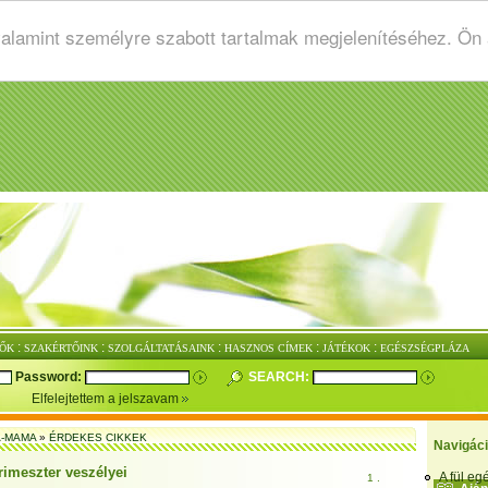
valamint személyre szabott tartalmak megjelenítéséhez. Ön
:
:
:
:
:
ŐK
SZAKÉRTŐINK
SZOLGÁLTATÁSAINK
HASZNOS CÍMEK
JÁTÉKOK
EGÉSZSÉGPLÁZA
Password:
SEARCH:
Elfelejtettem a jelszavam
-MAMA
»
ÉRDEKES CIKKEK
Navigác
rimeszter veszélyei
A fül e
1 .