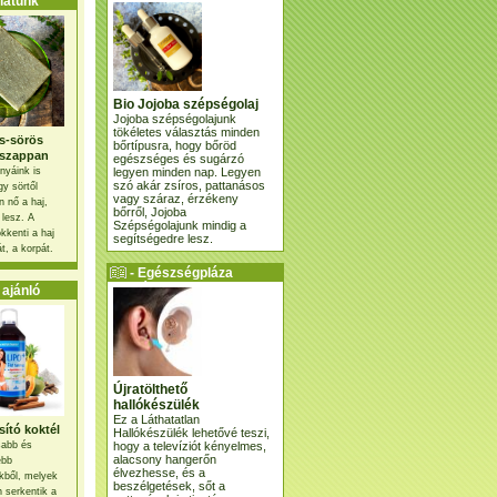
atunk
Bio Jojoba szépségolaj
Jojoba szépségolajunk
tökéletes választás minden
s-sörös
bőrtípusra, hogy bőröd
szappan
egészséges és sugárzó
legyen minden nap. Legyen
nyáink is
szó akár zsíros, pattanásos
gy sörtől
vagy száraz, érzékeny
 nő a haj,
bőrről, Jojoba
 lesz. A
Szépségolajunk mindig a
kkenti a haj
segítségedre lesz.
t, a korpát.
- Egészségpláza
ajánlatunk -
ajánló
Újratölthető
hallókészülék
Ez a Láthatatlan
ító koktél
Hallókészülék lehetővé teszi,
hogy a televíziót kényelmes,
osabb és
alacsony hangerőn
ebb
élvezhesse, és a
kből, melyek
beszélgetések, sőt a
 serkentik a