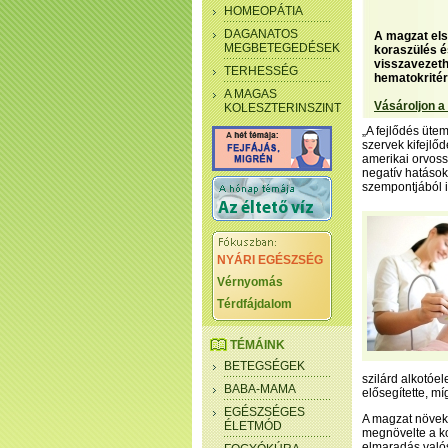
HOMEOPÁTIA
DAGANATOS
A magzat els
MEGBETEGEDÉSEK
koraszülés é
visszavezet
TERHESSÉG
hematokritér
A MAGAS
Vásároljon a
KOLESZTERINSZINT
„A fejlődés üte
szervek kifejlő
amerikai orvoss
negatív hatások
szempontjából i
NYÁRI EGÉSZSÉG
Vérnyomás
Térdfájdalom
TÉMÁINK
BETEGSÉGEK
szilárd alkotóe
BABA-MAMA
elősegítette, m
EGÉSZSÉGES
A magzat növek
ÉLETMÓD
megnövelte a ko
elmaradás valós