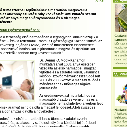
Ajánl
OLDAL
ő trimeszterbeli fejlődésének elmaradása megnöveli a
s az alacsony születési súly kockázatát, ami kutatók szerint
hető az anya magas vérnyomására és a túl magas
tékekre.
 Vital EgészségPlázában!
Csaláno
me a terhesség első harmadában a legnagyobb, amikor lezajlik a
sampon
dése” – írták a rotterdami Erasmus Egészségügyi Központ kutatói az
Már nagya
zövetség lapjában (JAMA). Az első trimszterben elszenvedett
tudták, ho
 hosszútávú hatásokkal is járhatnak a magzati és újszülötti kor
gyorsabban
s, ezekről azonban még keveset tudunk.”
fényesebb
csalán csö
Dr. Dennis O. Mook-Kanamori
zsírosságá
munkatársaival 1631 anya esetében
vizsgálta az első harmadbeli magzati
fejlődés és a születés körüli, valamint a
Vital 
későbbi szövődmények összefüggéseit
2001 és 2005 között. A magzati fejlődés
mértékét annak ülőmagasságával
jellemezték.
Az eredmények azt mutatták, hogy a
magasabb diasztolés vérnyomás és a
magasabb hematokritérték (a vérben lévő
lemek aránya) mind gátolta a magzat fejlődését. A folsavszedés
Haslapos
íg a dohányzás gátolta a növekedést.
A legillat
legízletes
edésének első harmadbeli lassú üteme az adatok szerint
gyógyfűve
raszülés, az alacsony születési súly és a későbbi fejlődésbeni
együttesen
zínűségét. Az is kiderült, hogy a normálisnál alacsonyabb