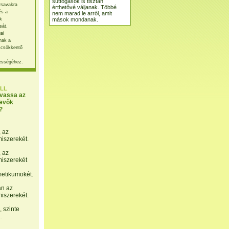
suttogások is tisztán
rsavakra
érthetővé váljanak. Többé
és a
nem marad le arról, amit
mások mondanak.
k
sát.
ai
nak a
 csökkentő
ességéhez.
LL
lvassa az
evők
?
, az
miszerekét.
, az
miszerekét
etikumokét.
án az
miszerekét.
 szinte
.