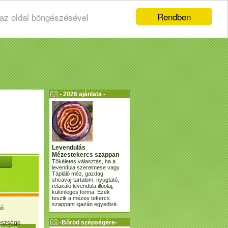
Rendben
 az oldal böngészésével
- 2026 ajánlata -
Levendulás
Mézestekercs szappan
Tökéletes választás, ha a
levendula szerelmese vagy.
Tápláló méz, gazdag
sheavaj-tartalom, nyugtató,
relaxáló levendula illóolaj,
különleges forma. Ezek
teszik a mézes tekercs
szappant igazán egyedivé.
ió
-Bőröd szépségére-
gészsége