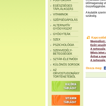
FOGYÓKÚRA
ülőmagasság vi
EGÉSZSÉGES
összefüggésbe.
TÁPLÁLKOZÁS
A kutatók szeri
VITAMINOK
szükség.
SZÉPSÉGÁPOLÁS
ALTERNATÍV
GYÓGYÁSZAT
GYÓGYTEÁK
Kapcsolód
SZEX
Megindított
PSZICHOLÓGIA
Ezért veszély
A terhesség
SZENVEDÉLY-
Mégis lehet 
BETEGSÉGEK
Árthat a ma
SZTÁR-ÉLETMÓDI
A terhesség 
KÜLÖNÖS SORSOK
Ossza meg:
AZ
ORVOSTUDOMÁNY
TÖRTÉNETÉBŐL