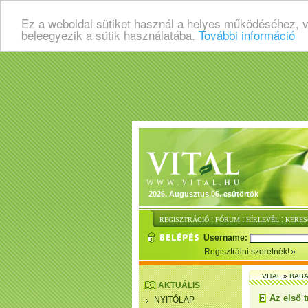
Ez a weboldal sütiket használ a helyes működéséhez, 
beleegyezik a sütik használatába.
További információ
2026. Augusztus 06. csütörtök
:
:
:
REGISZTRÁCIÓ
FÓRUM
HÍRLEVÉL
KERES
Username:
Regisztrálni szeretnék!
VITAL
»
BABA
AKTUÁLIS
Az első t
NYITÓLAP