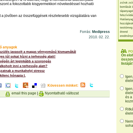
zsírok zsí
szont a fokozottabb kisgyermekkori növekedéssel hozható
bomlását 
tápanyago
nt a jövőben az összefüggések részletesebb vizsgálatára van
felszívódá
Hatóanyag
hozzájárul
testtömeg
Forrás:
Medipress
étrend
eredmény
2010. 02. 22.
ó anyagok
PO
 szülés javasolt a magas vérnyomású kismamákál
Ön elo
es túl sokat hízni a terhesség alatt!
összet
 végén árt leginkább a szorongás
listáját
alkoholt inni a terhesség alatt?
gzatnak a munkahelyi stressz
kilenc hónapja I.
Igen
élel
Kövessen minket:
Igen
élel
email this page
|
Nyomtatható változat
és a
kozm
Ritk
élel
Nem,
soha