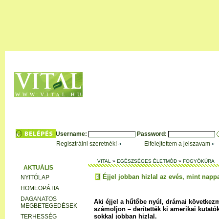
2026. Augusztus 07. péntek
:
:
:
:
:
REGISZTRÁCIÓ
FÓRUM
HÍRLEVÉL
KERESŐK
SZAKÉRTŐINK
SZOLGÁLTATÁSA
Username:
Password:
Regisztrálni szeretnék!
Elfelejtettem a jelszavam
VITAL
»
EGÉSZSÉGES ÉLETMÓD
»
FOGYÓKÚRA
AKTUÁLIS
Éjjel jobban hizlal az evés, mint napp
NYITÓLAP
HOMEOPÁTIA
DAGANATOS
Aki éjjel a hűtőbe nyúl, drámai következ
MEGBETEGEDÉSEK
számoljon – derítették ki amerikai kutató
sokkal jobban hizlal.
TERHESSÉG