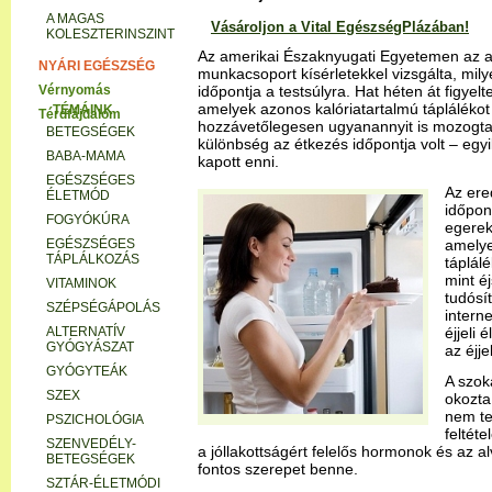
A MAGAS
Vásároljon a Vital EgészségPlázában!
KOLESZTERINSZINT
Az amerikai Északnyugati Egyetemen az alv
munkacsoport kísérletekkel vizsgálta, mil
időpontja a testsúlyra. Hat héten át figyel
amelyek azonos kalóriatartalmú táplálékot
hozzávetőlegesen ugyanannyit is mozogtak.
különbség az étkezés időpontja volt – egyi
kapott enni.
Az ere
NYÁRI EGÉSZSÉG
időpon
Vérnyomás
egerek
amelye
Térdfájdalom
táplál
mint éj
TÉMÁINK
tudósí
intern
BETEGSÉGEK
éjjeli
BABA-MAMA
az éjje
EGÉSZSÉGES
ÉLETMÓD
A szok
okozta
FOGYÓKÚRA
nem tel
EGÉSZSÉGES
feltéte
TÁPLÁLKOZÁS
a jóllakottságért felelős hormonok és az a
VITAMINOK
fontos szerepet benne.