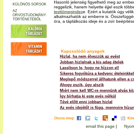
SZÉPSÉGÁPOLÁS
Hasonló jelenség figyelhető meg az ember
ALTERNATÍV
reggelizik, hanem helyette éjjel eszik tö
GYÓGYÁSZAT
testtömegindex
e. Ezért a kutatók úgy vél
alkalmazhatók az emberre is. Összefüggés
GYÓGYTEÁK
óra, a táplálkozás ideje és a zsír beépítés
SZEX
PSZICHOLÓGIA
SZENVEDÉLY-
BETEGSÉGEK
SZTÁR-ÉLETMÓDI
Kapcsolódó anyagok
KÜLÖNÖS SORSOK
Hizlal, ha nem élvezzük az evést
AZ
Jobban hizlalnak a kis adag ételek
ORVOSTUDOMÁNY
Lassítson le, hogy ne hízzon el!
TÖRTÉNETÉBŐL
Sikeres fogyókúra a kedvenc ételeinkkel
Meglepő módszerrel állhatunk ellen a cs
Ahogy eszik, úgy alszik
Miért nem kell WC-re mennünk alvás k
Így bírhatja ki este evés nélkül
Tévé előtt enni jobban hizlal
Az evés idejétől is függ, mennyire hízu
Ossza meg:
Köv
email this page
|
Nyom