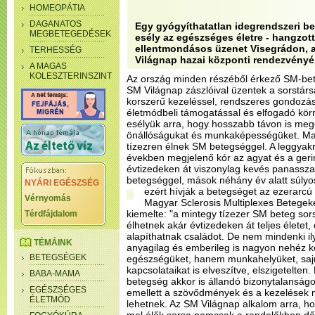
HOMEOPÁTIA
DAGANATOS
Egy gyógyíthatatlan idegrendszeri b
MEGBETEGEDÉSEK
esély az egészséges életre - hangzott 
ellentmondásos üzenet Visegrádon, a
TERHESSÉG
Világnap hazai központi rendezvényé
A MAGAS
KOLESZTERINSZINT
Az ország minden részéből érkező SM-bet
SM Világnap zászlóival üzentek a sorstárs
korszerű kezeléssel, rendszeres gondozássa
életmódbeli támogatással és elfogadó kör
esélyük arra, hogy hosszabb távon is meg
önállóságukat és munkaképességüket. M
tízezren élnek SM betegséggel. A leggya
években megjelenő kór az agyat és a gerin
évtizedeken át viszonylag kevés panasszal
betegséggel, mások néhány év alatt súlyos
NYÁRI EGÉSZSÉG
ezért hívják a betegséget az ezerarcú
Vérnyomás
Magyar Sclerosis Multiplexes Betegeké
kiemelte: "a mintegy tízezer SM beteg sor
Térdfájdalom
élhetnek akár évtizedeken át teljes életet
alapíthatnak családot. De nem mindenki i
TÉMÁINK
anyagilag és emberileg is nagyon nehéz 
BETEGSÉGEK
egészségüket, hanem munkahelyüket, sajn
kapcsolataikat is elveszítve, elszigetelten.
BABA-MAMA
betegség akkor is állandó bizonytalanságot
EGÉSZSÉGES
emellett a szövődmények és a kezelések m
ÉLETMÓD
lehetnek. Az SM Világnap alkalom arra, h