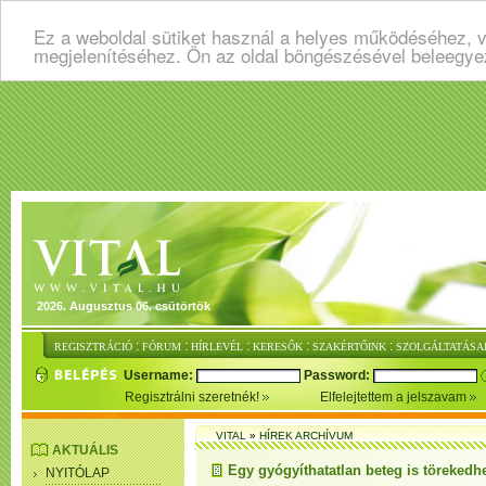
Ez a weboldal sütiket használ a helyes működéséhez, v
megjelenítéséhez. Ön az oldal böngészésével beleegye
2026. Augusztus 06. csütörtök
:
:
:
:
:
REGISZTRÁCIÓ
FÓRUM
HÍRLEVÉL
KERESŐK
SZAKÉRTŐINK
SZOLGÁLTATÁSA
Username:
Password:
Regisztrálni szeretnék!
Elfelejtettem a jelszavam
VITAL
»
HÍREK ARCHÍVUM
AKTUÁLIS
Egy gyógyíthatatlan beteg is törekedh
NYITÓLAP