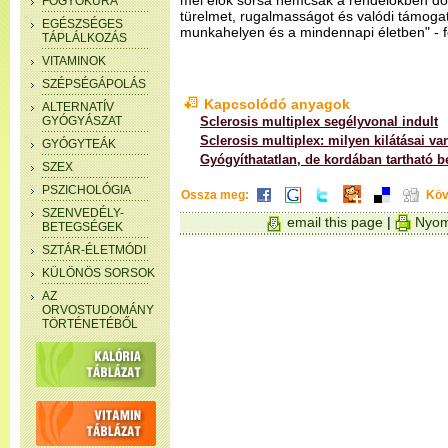
mel élők sorsa nemcsak a rendelőkben dől 
FOGYÓKÚRA
türelmet, rugalmasságot és valódi támoga
EGÉSZSÉGES
munkahelyen és a mindennapi életben" - f
TÁPLÁLKOZÁS
VITAMINOK
SZÉPSÉGÁPOLÁS
Kapcsolódó anyagok
ALTERNATÍV
GYÓGYÁSZAT
Sclerosis multiplex segélyvonal indult
Sclerosis multiplex: milyen kilátásai v
GYÓGYTEÁK
Gyógyíthatatlan, de kordában tartható 
SZEX
PSZICHOLÓGIA
Ossza meg:
Köv
SZENVEDÉLY-
email this page
|
Nyom
BETEGSÉGEK
SZTÁR-ÉLETMÓDI
KÜLÖNÖS SORSOK
AZ
ORVOSTUDOMÁNY
TÖRTÉNETÉBŐL