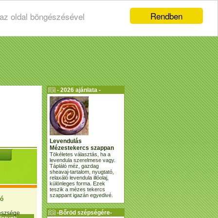
Rendben
 az oldal böngészésével
- 2026 ajánlata -
Levendulás
Mézestekercs szappan
Tökéletes választás, ha a
levendula szerelmese vagy.
Tápláló méz, gazdag
sheavaj-tartalom, nyugtató,
relaxáló levendula illóolaj,
különleges forma. Ezek
teszik a mézes tekercs
szappant igazán egyedivé.
ió
-Bőröd szépségére-
gészsége