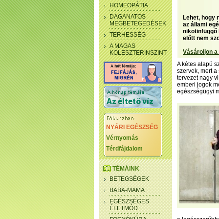
HOMEOPÁTIA
DAGANATOS
Lehet, hogy 
MEGBETEGEDÉSEK
az állami eg
nikotinfüggő
TERHESSÉG
előtt nem sz
A MAGAS
Vásároljon a
KOLESZTERINSZINT
A kétes alapú s
szervek, mert a
tervezet nagy v
emberi jogok me
egészségügyi mi
NYÁRI EGÉSZSÉG
Vérnyomás
Térdfájdalom
TÉMÁINK
BETEGSÉGEK
BABA-MAMA
EGÉSZSÉGES
ÉLETMÓD