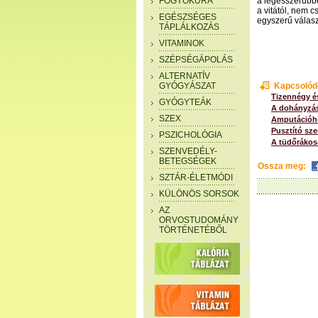
FOGYÓKÚRA
a legésszerűbbe
a vitától, nem 
EGÉSZSÉGES
egyszerű válas
TÁPLÁLKOZÁS
VITAMINOK
SZÉPSÉGÁPOLÁS
ALTERNATÍV
GYÓGYÁSZAT
Kapcsolód
Tizennégy és
GYÓGYTEÁK
A dohányzás
SZEX
Amputációho
Pusztító sze
PSZICHOLÓGIA
A tüdőrákos
SZENVEDÉLY-
BETEGSÉGEK
Ossza meg:
SZTÁR-ÉLETMÓDI
KÜLÖNÖS SORSOK
AZ
ORVOSTUDOMÁNY
TÖRTÉNETÉBŐL