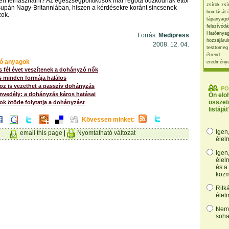
n felhasználni? Az egészségpolitikusok már régóta ódzkodnak ettől
zsírok zsí
csupán Nagy-Britanniában, hiszen a kérdésekre koránt sincsenek
bomlását 
zok.
tápanyago
felszívódá
Hatóanyag
Forrás:
Medipress
hozzájárul
2008. 12. 04.
testtömeg
étrend
ó anyagok
eredmény
 fél évet veszítenek a dohányzó nők
 minden formája halálos
z is vezethet a passzív dohányzás
PO
nvedély: a dohányzás káros hatásai
Ön elo
összet
ok ötöde folytatja a dohányzást
listáját
Kövessen minket:
Igen
email this page
|
Nyomtatható változat
élel
Igen
élel
és a
kozm
Ritk
élel
Nem,
soha