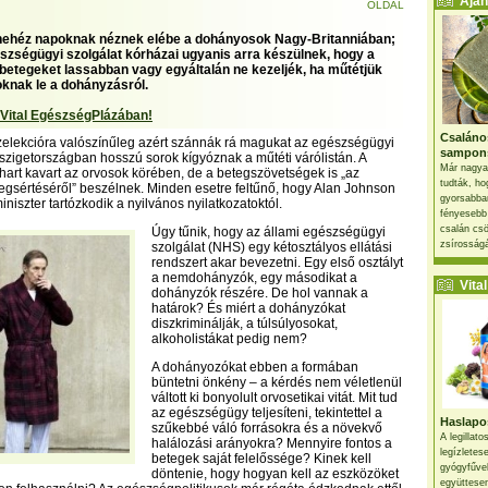
Ajánl
OLDAL
nehéz napoknak néznek elébe a dohányosok Nagy-Britanniában;
észségügyi szolgálat kórházai ugyanis arra készülnek, hogy a
 betegeket lassabban vagy egyáltalán ne kezeljék, ha műtétjük
oknak le a dohányzásról.
 Vital EgészségPlázában!
Csaláno
zelekcióra valószínűleg azért szánnák rá magukat az egészségügyi
sampon
 szigetországban hosszú sorok kígyóznak a műtéti várólistán. A
Már nagya
ihart kavart az orvosok körében, de a betegszövetségek is „az
tudták, ho
gsértéséről” beszélnek. Minden esetre feltűnő, hogy Alan Johnson
gyorsabban
niszter tartózkodik a nyilvános nyilatkozatoktól.
fényesebb
csalán csö
Úgy tűnik, hogy az állami egészségügyi
zsírosságá
szolgálat (NHS) egy kétosztályos ellátási
rendszert akar bevezetni. Egy első osztályt
a nemdohányzók, egy másodikat a
Vital 
dohányzók részére. De hol vannak a
határok? És miért a dohányzókat
diszkriminálják, a túlsúlyosokat,
alkoholistákat pedig nem?
A dohányozókat ebben a formában
büntetni önkény – a kérdés nem véletlenül
váltott ki bonyolult orvosetikai vitát. Mit tud
az egészségügy teljesíteni, tekintettel a
Haslapos
szűkebbé váló forrásokra és a növekvő
A legillat
halálozási arányokra? Mennyire fontos a
legízletes
betegek saját felelőssége? Kinek kell
gyógyfűve
döntenie, hogy hogyan kell az eszközöket
együttesen