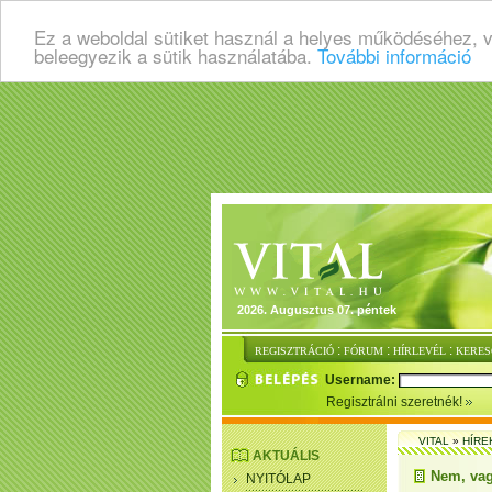
Ez a weboldal sütiket használ a helyes működéséhez, 
beleegyezik a sütik használatába.
További információ
2026. Augusztus 07. péntek
:
:
:
REGISZTRÁCIÓ
FÓRUM
HÍRLEVÉL
KERES
Username:
Regisztrálni szeretnék!
VITAL
»
HÍRE
AKTUÁLIS
Nem, vag
NYITÓLAP