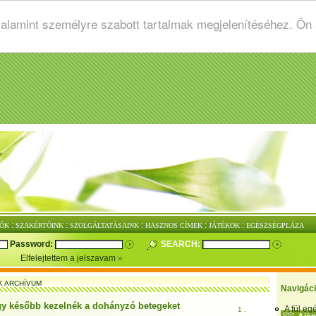
valamint személyre szabott tartalmak megjelenítéséhez. Ön
:
:
:
:
:
ŐK
SZAKÉRTŐINK
SZOLGÁLTATÁSAINK
HASZNOS CÍMEK
JÁTÉKOK
EGÉSZSÉGPLÁZA
Password:
SEARCH:
Elfelejtettem a jelszavam
K ARCHÍVUM
Navigác
y később kezelnék a dohányzó betegeket
A fül e
1 .