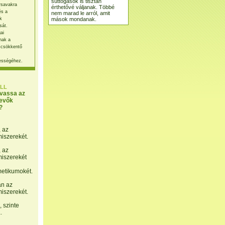
suttogások is tisztán
rsavakra
érthetővé váljanak. Többé
és a
nem marad le arról, amit
mások mondanak.
k
sát.
ai
nak a
 csökkentő
ességéhez.
LL
lvassa az
evők
?
, az
miszerekét.
, az
miszerekét
etikumokét.
án az
miszerekét.
 szinte
.