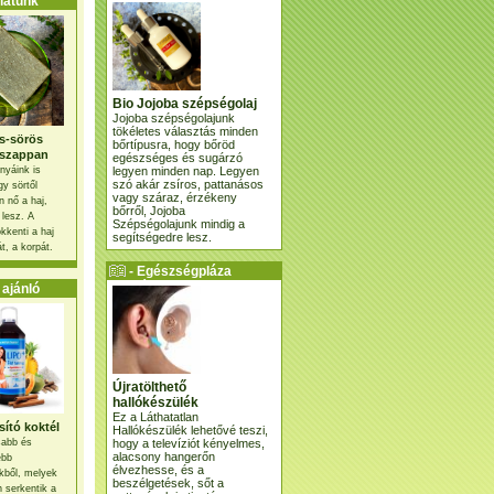
atunk
Bio Jojoba szépségolaj
Jojoba szépségolajunk
tökéletes választás minden
s-sörös
bőrtípusra, hogy bőröd
szappan
egészséges és sugárzó
legyen minden nap. Legyen
nyáink is
szó akár zsíros, pattanásos
gy sörtől
vagy száraz, érzékeny
 nő a haj,
bőrről, Jojoba
 lesz. A
Szépségolajunk mindig a
kkenti a haj
segítségedre lesz.
t, a korpát.
- Egészségpláza
ajánlatunk -
ajánló
Újratölthető
hallókészülék
Ez a Láthatatlan
ító koktél
Hallókészülék lehetővé teszi,
hogy a televíziót kényelmes,
osabb és
alacsony hangerőn
ebb
élvezhesse, és a
kből, melyek
beszélgetések, sőt a
 serkentik a