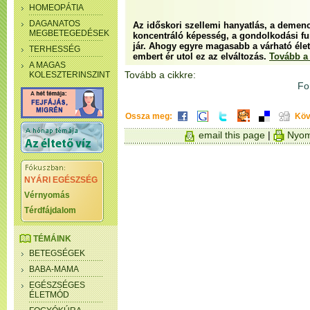
HOMEOPÁTIA
DAGANATOS
Az időskori szellemi hanyatlás, a demenc
MEGBETEGEDÉSEK
koncentráló képesség, a gondolkodási fu
jár. Ahogy egyre magasabb a várható élet
TERHESSÉG
embert ér utol ez az elváltozás.
Tovább a 
A MAGAS
Tovább a cikkre:
KOLESZTERINSZINT
Fo
Ossza meg:
Köv
email this page
|
Nyom
NYÁRI EGÉSZSÉG
Vérnyomás
Térdfájdalom
TÉMÁINK
BETEGSÉGEK
BABA-MAMA
EGÉSZSÉGES
ÉLETMÓD