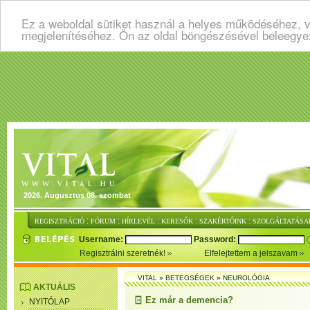
Ez a weboldal sütiket használ a helyes működéséhez, v
megjelenítéséhez. Ön az oldal böngészésével beleegye
2026. Augusztus 08. szombat
:
:
:
:
:
REGISZTRÁCIÓ
FÓRUM
HÍRLEVÉL
KERESŐK
SZAKÉRTŐINK
SZOLGÁLTATÁSA
Username:
Password:
Regisztrálni szeretnék!
Elfelejtettem a jelszavam
VITAL
»
BETEGSÉGEK
»
NEUROLÓGIA
AKTUÁLIS
Ez már a demencia?
NYITÓLAP