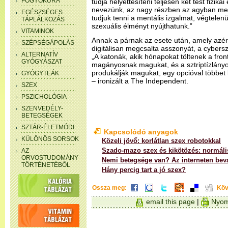
FOGYÓKÚRA
tudja helyettesíteni teljesen két test fizik
nevezünk, az nagy részben az agyban meg
EGÉSZSÉGES
tudjuk tenni a mentális izgalmat, végtelenü
TÁPLÁLKOZÁS
szexuális élményt nyújthatunk.”
VITAMINOK
Annak a párnak az esete után, amely azért v
SZÉPSÉGÁPOLÁS
digitálisan megcsalta asszonyát, a cybersz
ALTERNATÍV
„A katonák, akik hónapokat töltenek a fro
GYÓGYÁSZAT
magányosnak magukat, és a sztriptízlányo
produkálják magukat, egy opcióval többet
GYÓGYTEÁK
– ironizált a The Independent.
SZEX
PSZICHOLÓGIA
SZENVEDÉLY-
BETEGSÉGEK
SZTÁR-ÉLETMÓDI
Kapcsolódó anyagok
KÜLÖNÖS SORSOK
Közeli jövő: korlátlan szex robotokkal
Szado-mazo szex és kikötözés: normáli
AZ
ORVOSTUDOMÁNY
Nemi betegsége van? Az interneten beva
TÖRTÉNETÉBŐL
Hány percig tart a jó szex?
Ossza meg:
Köv
email this page
|
Nyom