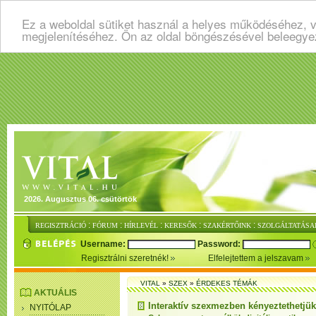
Ez a weboldal sütiket használ a helyes működéséhez, v
megjelenítéséhez. Ön az oldal böngészésével beleegye
2026. Augusztus 06. csütörtök
:
:
:
:
:
REGISZTRÁCIÓ
FÓRUM
HÍRLEVÉL
KERESŐK
SZAKÉRTŐINK
SZOLGÁLTATÁSA
Username:
Password:
Regisztrálni szeretnék!
Elfelejtettem a jelszavam
VITAL
»
SZEX
»
ÉRDEKES TÉMÁK
AKTUÁLIS
Interaktív szexmezben kényeztethetjü
NYITÓLAP