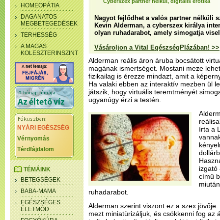
Cyberszex partner nélkül, digitális erotika
HOMEOPÁTIA
DAGANATOS
Nagyot fejlődhet a valós partner nélküli s
MEGBETEGEDÉSEK
Kevin Alderman, a cyberszex királya intera
olyan ruhadarabot, amely simogatja visel
TERHESSÉG
A MAGAS
Vásároljon a Vital EgészségPlázában! >>
KOLESZTERINSZINT
Alderman reális áron áruba bocsátott virtuá
magának ismertséget. Mostani meze lehető
fizikailag is érezze mindazt, amit a képerny
Ha valaki ebben az interaktív mezben ül l
játszik, hogy virtuális teremtményét simog
ugyanúgy érzi a testén.
Alderm
reálisa
NYÁRI EGÉSZSÉG
írta a
vannak
Vérnyomás
kényel
Térdfájdalom
dollárb
Haszná
izgató
TÉMÁINK
című br
BETEGSÉGEK
miután
BABA-MAMA
ruhadarabot.
EGÉSZSÉGES
Alderman szerint viszont ez a szex jövője. 
ÉLETMÓD
mezt miniatürizáljuk, és csökkenni fog az