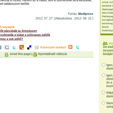
okozta a hízást, hanem az a hatás, ami a szervezetet arra késztette,
zsírok zsí
et raktározzon belőle.
bomlását 
tápanyago
felszívódá
Forrás:
Medipress
Hatóanyag
2012. 07. 27. (Aktualizálva - 2012. 08. 31.)
hozzájárul
testtömeg
ó anyagok
étrend
tők károsítják az érrendszert
eredmény
osíthatják a májat a szénsavas üdítők
tesz a sok üdítő?
PO
Ön elo
Kövessen minket:
összet
email this page
|
Nyomtatható változat
listáját
Igen
élel
Igen
élel
és a
kozm
Ritk
élel
Nem,
soha