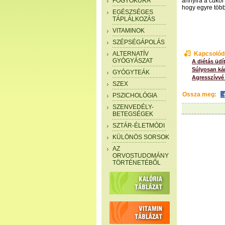
FOGYÓKÚRA
annyira a cukor 
hogy egyre több
EGÉSZSÉGES
TÁPLÁLKOZÁS
VITAMINOK
SZÉPSÉGÁPOLÁS
ALTERNATÍV
Kapcsolód
GYÓGYÁSZAT
A diétás üdí
Súlyosan kár
GYÓGYTEÁK
Agresszívvé 
SZEX
Ossza meg:
PSZICHOLÓGIA
SZENVEDÉLY-
BETEGSÉGEK
SZTÁR-ÉLETMÓDI
KÜLÖNÖS SORSOK
AZ
ORVOSTUDOMÁNY
TÖRTÉNETÉBŐL