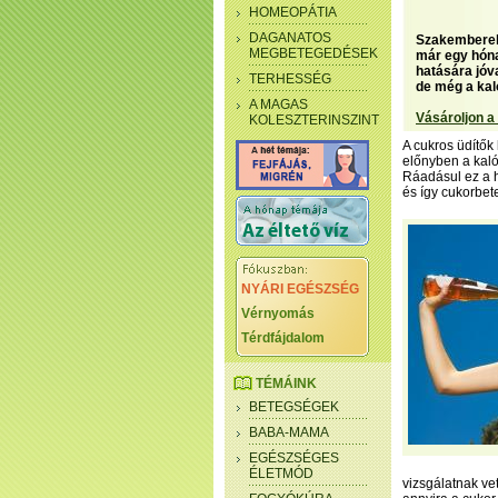
HOMEOPÁTIA
DAGANATOS
Szakemberek 
MEGBETEGEDÉSEK
már egy hóna
hatására jóv
TERHESSÉG
de még a kaló
A MAGAS
Vásároljon a
KOLESZTERINSZINT
A cukros üdítők
előnyben a kaló
Ráadásul ez a h
és így cukorbete
NYÁRI EGÉSZSÉG
Vérnyomás
Térdfájdalom
TÉMÁINK
BETEGSÉGEK
BABA-MAMA
EGÉSZSÉGES
ÉLETMÓD
vizsgálatnak ve