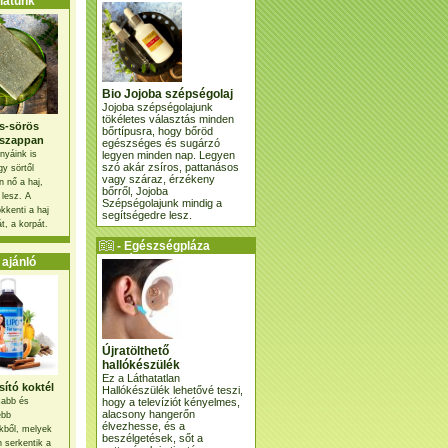
atunk
Bio Jojoba szépségolaj
Jojoba szépségolajunk
tökéletes választás minden
s-sörös
bőrtípusra, hogy bőröd
szappan
egészséges és sugárzó
legyen minden nap. Legyen
nyáink is
szó akár zsíros, pattanásos
gy sörtől
vagy száraz, érzékeny
 nő a haj,
bőrről, Jojoba
 lesz. A
Szépségolajunk mindig a
kkenti a haj
segítségedre lesz.
t, a korpát.
- Egészségpláza
ajánlatunk -
ajánló
Újratölthető
hallókészülék
Ez a Láthatatlan
ító koktél
Hallókészülék lehetővé teszi,
hogy a televíziót kényelmes,
osabb és
alacsony hangerőn
ebb
élvezhesse, és a
kből, melyek
beszélgetések, sőt a
 serkentik a