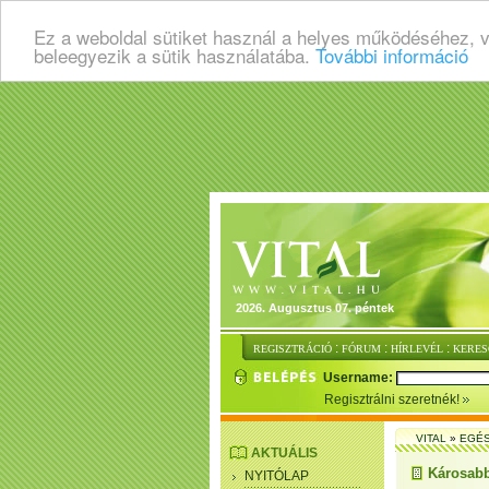
Ez a weboldal sütiket használ a helyes működéséhez, 
beleegyezik a sütik használatába.
További információ
2026. Augusztus 07. péntek
:
:
:
REGISZTRÁCIÓ
FÓRUM
HÍRLEVÉL
KERES
Username:
Regisztrálni szeretnék!
VITAL
»
EGÉ
AKTUÁLIS
Károsabb
NYITÓLAP