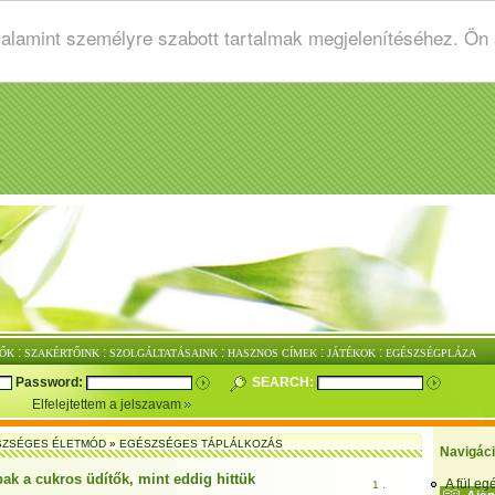
valamint személyre szabott tartalmak megjelenítéséhez. Ön
:
:
:
:
:
ŐK
SZAKÉRTŐINK
SZOLGÁLTATÁSAINK
HASZNOS CÍMEK
JÁTÉKOK
EGÉSZSÉGPLÁZA
Password:
SEARCH:
Elfelejtettem a jelszavam
SZSÉGES ÉLETMÓD
»
EGÉSZSÉGES TÁPLÁLKOZÁS
Navigác
ak a cukros üdítők, mint eddig hittük
A fül e
1 .