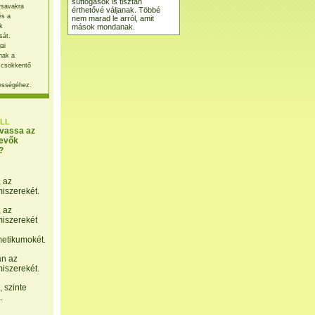
suttogások is tisztán
rsavakra
érthetővé váljanak. Többé
és a
nem marad le arról, amit
mások mondanak.
k
sát.
ai
nak a
 csökkentő
ességéhez.
LL
lvassa az
evők
?
, az
miszerekét.
, az
miszerekét
etikumokét.
án az
miszerekét.
 szinte
.