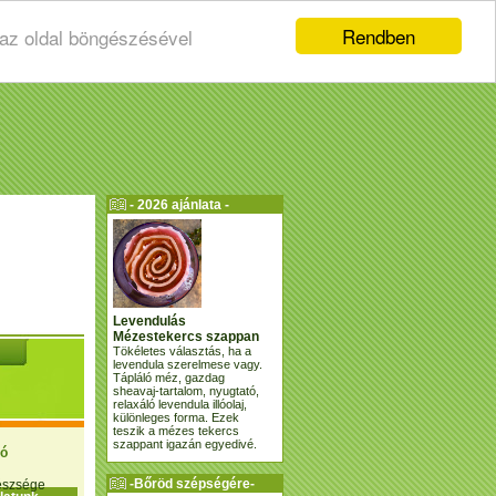
Rendben
 az oldal böngészésével
- 2026 ajánlata -
Levendulás
Mézestekercs szappan
Tökéletes választás, ha a
levendula szerelmese vagy.
Tápláló méz, gazdag
sheavaj-tartalom, nyugtató,
relaxáló levendula illóolaj,
különleges forma. Ezek
teszik a mézes tekercs
szappant igazán egyedivé.
ió
-Bőröd szépségére-
gészsége