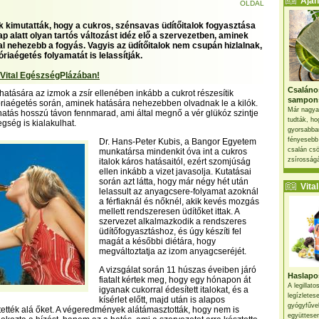
Ajánl
OLDAL
kimutatták, hogy a cukros, szénsavas üdítőitalok fogyasztása
p alatt olyan tartós változást idéz elő a szervezetben, aminek
al nehezebb a fogyás. Vagyis az üdítőitalok nem csupán hizlalnak,
riaégetés folyamatát is lelassítják.
 Vital EgészségPlázában!
Csaláno
 hatására az izmok a zsír ellenében inkább a cukrot részesítik
sampon
riaégetés során, aminek hatására nehezebben olvadnak le a kilók.
Már nagya
atás hosszú távon fennmarad, ami által megnő a vér glükóz szintje
tudták, ho
gség is kialakulhat.
gyorsabban
fényesebb
Dr. Hans-Peter Kubis, a Bangor Egyetem
csalán csö
munkatársa mindenkit óva int a cukros
zsírosságá
italok káros hatásaitól, ezért szomjúság
ellen inkább a vizet javasolja. Kutatásai
során azt látta, hogy már négy hét után
Vital 
lelassult az anyagcsere-folyamat azoknál
a férfiaknál és nőknél, akik kevés mozgás
mellett rendszeresen üdítőket ittak. A
szervezet alkalmazkodik a rendszeres
üdítőfogyasztáshoz, és úgy készíti fel
magát a későbbi diétára, hogy
megváltoztatja az izom anyagcseréjét.
A vizsgálat során 11 húszas éveiben járó
Haslapos
fiatalt kértek meg, hogy egy hónapon át
A legillat
igyanak cukorral édesített italokat, és a
legízletes
kísérlet előtt, majd után is alapos
gyógyfűve
tették alá őket. A végeredmények alátámasztották, hogy nem is
együttesen