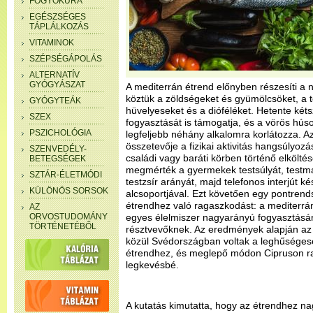
FOGYÓKÚRA
EGÉSZSÉGES
TÁPLÁLKOZÁS
VITAMINOK
SZÉPSÉGÁPOLÁS
ALTERNATÍV
GYÓGYÁSZAT
A mediterrán étrend előnyben részesíti a 
köztük a zöldségeket és gyümölcsöket, a te
GYÓGYTEÁK
hüvelyeseket és a dióféléket. Hetente kéts
SZEX
fogyasztását is támogatja, és a vörös hús
PSZICHOLÓGIA
legfeljebb néhány alkalomra korlátozza. A
összetevője a fizikai aktivitás hangsúlyoz
SZENVEDÉLY-
családi vagy baráti körben történő elkölt
BETEGSÉGEK
megmérték a gyermekek testsúlyát, testm
SZTÁR-ÉLETMÓDI
testzsír arányát, majd telefonos interjút ké
KÜLÖNÖS SORSOK
alcsoportjával. Ezt követően egy pontrend
étrendhez való ragaszkodást: a mediterrá
AZ
ORVOSTUDOMÁNY
egyes élelmiszer nagyarányú fogyasztásár
TÖRTÉNETÉBŐL
résztvevőknek. Az eredmények alapján az d
közül Svédországban voltak a leghűséges
étrendhez, és meglepő módon Cipruson r
legkevésbé.
A kutatás kimutatta, hogy az étrendhez 