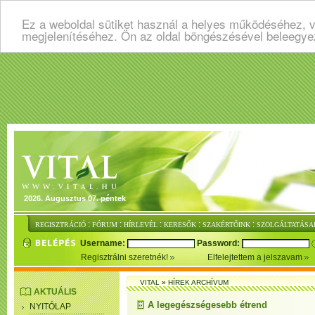
Ez a weboldal sütiket használ a helyes működéséhez, v
megjelenítéséhez. Ön az oldal böngészésével beleegye
2026. Augusztus 07. péntek
:
:
:
:
:
REGISZTRÁCIÓ
FÓRUM
HÍRLEVÉL
KERESŐK
SZAKÉRTŐINK
SZOLGÁLTATÁSA
Username:
Password:
Regisztrálni szeretnék!
Elfelejtettem a jelszavam
VITAL
»
HÍREK ARCHÍVUM
AKTUÁLIS
A legegészségesebb étrend
NYITÓLAP