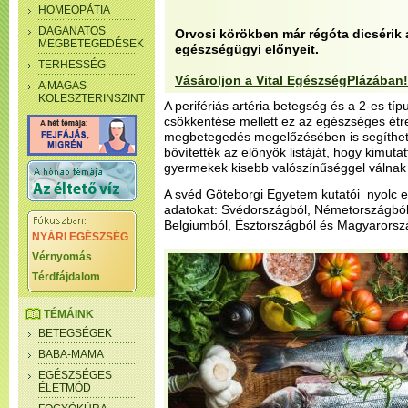
HOMEOPÁTIA
DAGANATOS
Orvosi körökben már régóta dicsérik 
MEGBETEGEDÉSEK
egészségügyi előnyeit.
TERHESSÉG
Vásároljon a Vital EgészségPlázában!
A MAGAS
KOLESZTERINSZINT
A perifériás artéria betegség és a 2-es t
csökkentése mellett ez az egészséges ét
megbetegedés megelőzésében is segíthet.
bővítették az előnyök listáját, hogy kimuta
gyermekek kisebb valószínűséggel válnak t
A svéd Göteborgi Egyetem kutatói nyolc e
adatokat: Svédországból, Németországból,
Belgiumból, Észtországból és Magyarorszá
NYÁRI EGÉSZSÉG
Vérnyomás
Térdfájdalom
TÉMÁINK
BETEGSÉGEK
BABA-MAMA
EGÉSZSÉGES
ÉLETMÓD