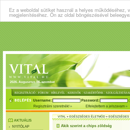
Ez a weboldal sütiket használ a helyes működéséhez, v
megjelenítéséhez. Ön az oldal böngészésével beleegye
2026. Augusztus 08. szombat
:
:
:
:
:
REGISZTRÁCIÓ
FÓRUM
HÍRLEVÉL
KERESŐK
SZAKÉRTŐINK
SZOLGÁLTATÁSA
Username:
Password:
Regisztrálni szeretnék!
Elfelejtettem a jelszavam
VITAL
»
EGÉSZSÉGES ÉLETMÓD
»
EGÉSZSÉGES 
AKTUÁLIS
Akik szerint a chips zöldség
NYITÓLAP