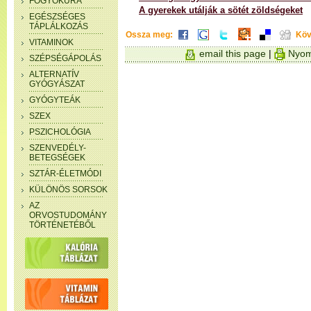
FOGYÓKÚRA
A gyerekek utálják a sötét zöldségeket
EGÉSZSÉGES
TÁPLÁLKOZÁS
Ossza meg:
Köv
VITAMINOK
email this page
|
Nyom
SZÉPSÉGÁPOLÁS
ALTERNATÍV
GYÓGYÁSZAT
GYÓGYTEÁK
SZEX
PSZICHOLÓGIA
SZENVEDÉLY-
BETEGSÉGEK
SZTÁR-ÉLETMÓDI
KÜLÖNÖS SORSOK
AZ
ORVOSTUDOMÁNY
TÖRTÉNETÉBŐL