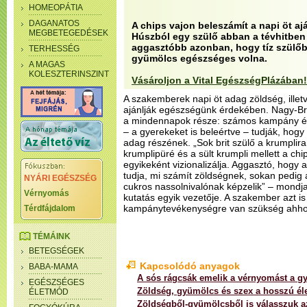
HOMEOPÁTIA
DAGANATOS
A chips vajon beleszámít a napi öt 
MEGBETEGEDÉSEK
Húszból egy szülő abban a tévhitben 
aggasztóbb azonban, hogy tíz szülőb
TERHESSÉG
gyümölcs egészséges volna.
A MAGAS
KOLESZTERINSZINT
Vásároljon a Vital EgészségPlázában!
A szakemberek napi öt adag zöldség, ille
ajánlják egészségünk érdekében. Nagy-Bri
a mindennapok része: számos kampány é
– a gyerekeket is beleértve – tudják, hog
adag részének. „Sok brit szülő a krumplira
krumplipüré és a sült krumpli mellett a chi
egyikeként vizionalizálja. Aggasztó, hogy
tudja, mi számít zöldségnek, sokan pedig
NYÁRI EGÉSZSÉG
cukros nassolnivalónak képzelik” – mondja
Vérnyomás
kutatás egyik vezetője. A szakember azt i
kampánytevékenységre van szükség ahhoz
Térdfájdalom
TÉMÁINK
BETEGSÉGEK
Kapcsolódó anyagok
BABA-MAMA
A sós rágcsák emelik a vérnyomást a g
EGÉSZSÉGES
Zöldség, gyümölcs és szex a hosszú élet
ÉLETMÓD
Zöldségből-gyümölcsből is válasszuk 