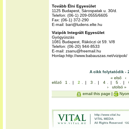
Tovább Élni Egyesület
1125 Budapest, Sárospatak u. 30/d.
Telefon: (06-1) 209-0555/6605
Fax: (06-1) 372-290
E-mail: bari@ludens.elte.hu
Vizipók Integrált Egyesület
Gyógyúszás
1081 Budapest, Rákóczi út 59. V/8
Telefon: (06-20) 944-8533
E-mail: zsanu@freemail.hu
Honlap:http://www.babauszas.net/vizipok/
A cikk folytatódik - 
« első
‹
előző
1
. |
2
. |
3
. |
4
. |
5
. |
›
utolsó »
email this page
|
Nyom