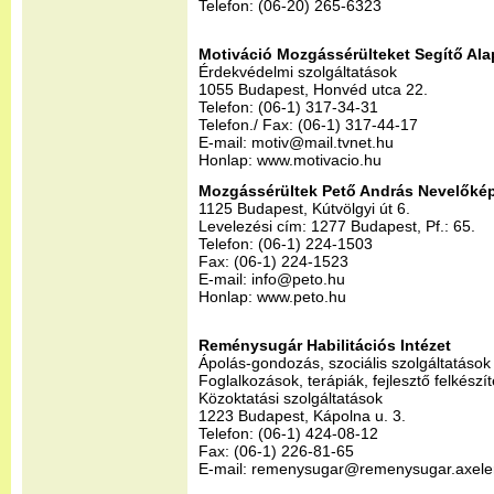
Telefon: (06-20) 265-6323
Motiváció Mozgássérülteket Segítő Ala
Érdekvédelmi szolgáltatások
1055 Budapest, Honvéd utca 22.
Telefon: (06-1) 317-34-31
Telefon./ Fax: (06-1) 317-44-17
E-mail: motiv@mail.tvnet.hu
Honlap: www.motivacio.hu
Mozgássérültek Pető András Nevelőkép
1125 Budapest, Kútvölgyi út 6.
Levelezési cím: 1277 Budapest, Pf.: 65.
Telefon: (06-1) 224-1503
Fax: (06-1) 224-1523
E-mail: info@peto.hu
Honlap: www.peto.hu
Reménysugár Habilitációs Intézet
Ápolás-gondozás, szociális szolgáltatások
Foglalkozások, terápiák, fejlesztő felkészí
Közoktatási szolgáltatások
1223 Budapest, Kápolna u. 3.
Telefon: (06-1) 424-08-12
Fax: (06-1) 226-81-65
E-mail: remenysugar@remenysugar.axele