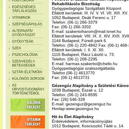
FOGYÓKÚRA
Rehabilitációs Bizottság
EGÉSZSÉGES
Gyógypedagógiai Szolgáltató Központ
TÁPLÁLKOZÁS
Ellátott kerületek: III. IV. V. VI. VII. XIII. XV
1052 Budapest, Deák Ferenc u. 17
VITAMINOK
Telefon: (06-1) 266-3379
SZÉPSÉGÁPOLÁS
Fax: (06-1) 266-3202
ALTERNATÍV
E-mail: szakertoiharom@mail.tvnet.hu
GYÓGYÁSZAT
Ellátott kerületek: VIII. IX. X. XIV. XVII. XVI
1144 Budapest, Füredi park 6.
GYÓGYTEÁK
Telefon: (06-1) 220-4842 Fax: (06-1) 468
SZEX
Ellátott kerületek: I. II. XI. XII.
1116 Budapest, Rácz László u. 73.
PSZICHOLÓGIA
Telefon: (06-1) 208-2295
SZENVEDÉLY-
E-mail: harmas.szakertoi@chello.hu
BETEGSÉGEK
Gyógypedagógiai szakszolgáltatás
SZTÁR-ÉLETMÓDI
Telefon (06-1) 4613770
Fax: (06-1) 4613731
KÜLÖNÖS SORSOK
AZ
Gézengúz Alapítvány a Születési Káros
ORVOSTUDOMÁNY
1038 Budapest, Észak u. 12
TÖRTÉNETÉBŐL
Telefon: (06-1) 243-8595
Fax: (26) 546-328
E-mail: gezenguz@gezenguz.hu
Honlap:www.gezenguz.hu
Hit és Élet Alapítvány
Érdekvédelem, információnyújtás
1012 Budapest, Kosciuszkó Tádé u. 14.