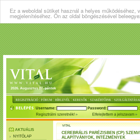
Ez a weboldal sütiket használ a helyes működéséhez, v
megjelenítéséhez. Ön az oldal böngészésével beleegye
2026. Augusztus 07. péntek
:
:
:
:
:
REGISZTRÁCIÓ
FÓRUM
HÍRLEVÉL
KERESŐK
SZAKÉRTŐINK
SZOLGÁLTATÁSA
Username:
Password:
Regisztrálni szeretnék!
Elfelejtettem a jelszavam
VITAL
AKTUÁLIS
CEREBRÁLIS PARÉZISBEN (CP) SZEN
NYITÓLAP
ALAPÍTVÁNYOK, INTÉZMÉNYEK