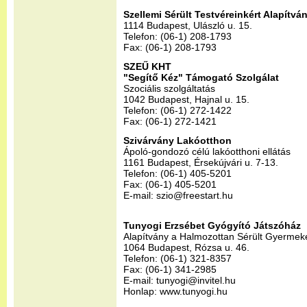
Szellemi Sérült Testvéreinkért Alapítvá
1114 Budapest, Ulászló u. 15.
Telefon: (06-1) 208-1793
Fax: (06-1) 208-1793
SZEŰ KHT
"Segítő Kéz" Támogató Szolgálat
Szociális szolgáltatás
1042 Budapest, Hajnal u. 15.
Telefon: (06-1) 272-1422
Fax: (06-1) 272-1421
Szivárvány Lakóotthon
Ápoló-gondozó célú lakóotthoni ellátás
1161 Budapest, Érsekújvári u. 7-13.
Telefon: (06-1) 405-5201
Fax: (06-1) 405-5201
E-mail: szio@freestart.hu
Tunyogi Erzsébet Gyógyító Játszóház
Alapítvány a Halmozottan Sérült Gyermek
1064 Budapest, Rózsa u. 46.
Telefon: (06-1) 321-8357
Fax: (06-1) 341-2985
E-mail: tunyogi@invitel.hu
Honlap: www.tunyogi.hu