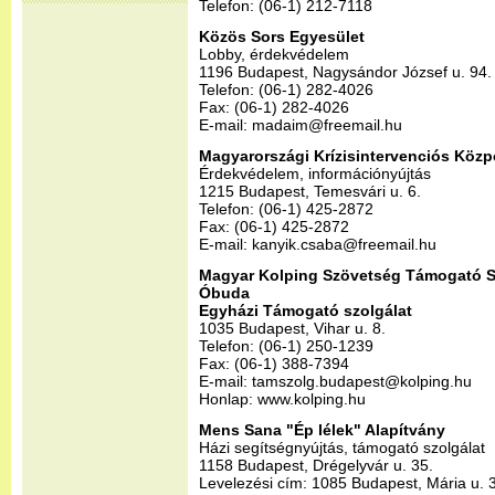
Telefon: (06-1) 212-7118
Közös Sors Egyesület
Lobby, érdekvédelem
1196 Budapest, Nagysándor József u. 94.
Telefon: (06-1) 282-4026
Fax: (06-1) 282-4026
E-mail: madaim@freemail.hu
Magyarországi Krízisintervenciós Közp
Érdekvédelem, információnyújtás
1215 Budapest, Temesvári u. 6.
Telefon: (06-1) 425-2872
Fax: (06-1) 425-2872
E-mail: kanyik.csaba@freemail.hu
Magyar Kolping Szövetség Támogató Sz
Óbuda
Egyházi Támogató szolgálat
1035 Budapest, Vihar u. 8.
Telefon: (06-1) 250-1239
Fax: (06-1) 388-7394
E-mail: tamszolg.budapest@kolping.hu
Honlap: www.kolping.hu
Mens Sana "Ép lélek" Alapítvány
Házi segítségnyújtás, támogató szolgálat
1158 Budapest, Drégelyvár u. 35.
Levelezési cím: 1085 Budapest, Mária u. 34