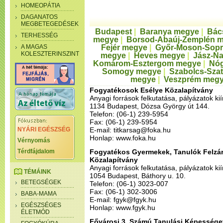
HOMEOPÁTIA
DAGANATOS
MEGBETEGEDÉSEK
Budapest
|
Baranya megye
|
Bác
TERHESSÉG
megye
|
Borsod-Abaúj-Zemplén 
A MAGAS
Fejér megye
|
Győr-Moson-Sop
KOLESZTERINSZINT
megye
|
Heves megye
|
Jász-N
Komárom-Esztergom megye
|
Nóg
Somogy megye
|
Szabolcs-Sza
megye
|
Veszprém meg
Fogyatékosok Esélye Közalapítvány
Anyagi források felkutatása, pályázatok ki
1134 Budapest, Dózsa György út 144.
Telefon: (06-1) 239-5954
Fax: (06-1) 239-5954
NYÁRI EGÉSZSÉG
E-mail: titkarsag@foka.hu
Honlap: www.foka.hu
Vérnyomás
Térdfájdalom
Fogyatékos Gyermekek, Tanulók Felzár
Közalapítvány
Anyagi források felkutatása, pályázatok ki
TÉMÁINK
1054 Budapest, Báthory u. 10.
BETEGSÉGEK
Telefon: (06-1) 3023-007
Fax: (06-1) 302-3006
BABA-MAMA
E-mail: fgyk@fgyk.hu
EGÉSZSÉGES
Honlap: www.fgyk.hu
ÉLETMÓD
Fővárosi 3. Számú Tanulási Képességet