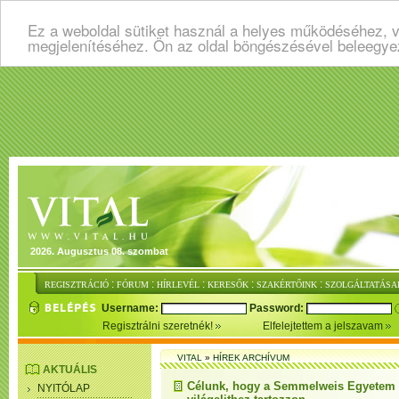
Ez a weboldal sütiket használ a helyes működéséhez, v
megjelenítéséhez. Ön az oldal böngészésével beleegye
2026. Augusztus 08. szombat
:
:
:
:
:
REGISZTRÁCIÓ
FÓRUM
HÍRLEVÉL
KERESŐK
SZAKÉRTŐINK
SZOLGÁLTATÁSA
Username:
Password:
Regisztrálni szeretnék!
Elfelejtettem a jelszavam
VITAL
»
HÍREK ARCHÍVUM
AKTUÁLIS
Célunk, hogy a Semmelweis Egyetem 
NYITÓLAP