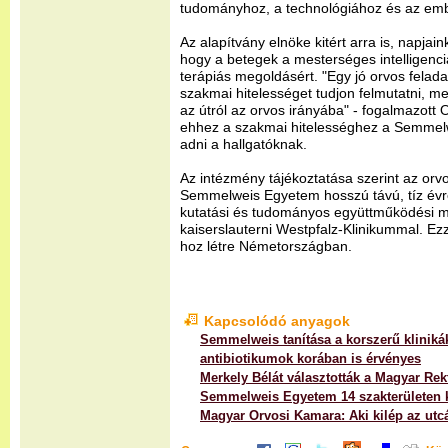
tudományhoz, a technológiához és az embe
Az alapítvány elnöke kitért arra is, napjai
hogy a betegek a mesterséges intelligenci
terápiás megoldásért. "Egy jó orvos felada
szakmai hitelességet tudjon felmutatni, mel
az útról az orvos irányába" - fogalmazott
ehhez a szakmai hitelességhez a Semmelw
adni a hallgatóknak.
Az intézmény tájékoztatása szerint az orv
Semmelweis Egyetem hosszú távú, tíz évre
kutatási és tudományos együttműködési m
kaiserslauterni Westpfalz-Klinikummal. E
hoz létre Németországban.
Kapcsolódó anyagok
Semmelweis tanítása a korszerű klinik
antibiotikumok korában is érvényes
Merkely Bélát választották a Magyar Rek
Semmelweis Egyetem 14 szakterületen ke
Magyar Orvosi Kamara: Aki kilép az utc