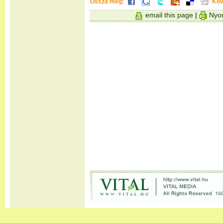
Ossza meg:
Köv
email this page
|
Nyom