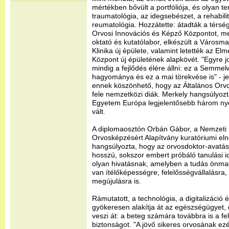
mértékben bővült a portfóliója, és olyan t
traumatológia, az idegsebészet, a rehabili
reumatológia. Hozzátette: átadták a térs
Orvosi Innovációs és Képző Központot, me
oktató és kutatólabor, elkészült a Városma
Klinika új épülete, valamint letették az E
Központ új épületének alapkövét. "Egyre j
mindig a fejlődés élére állni: ez a Semme
hagyománya és ez a mai törekvése is" - jele
ennek köszönhető, hogy az Általános Orv
fele nemzetközi diák. Merkely hangsúlyo
Egyetem Európa legjelentősebb három ny
vált.
A diplomaosztón Orbán Gábor, a Nemzeti
Orvosképzésért Alapítvány kuratóriumi el
hangsúlyozta, hogy az orvosdoktor-avatás
hosszú, sokszor embert próbáló tanulási 
olyan hivatásnak, amelyben a tudás önm
van ítélőképességre, felelősségvállalásra,
megújulásra is.
Rámutatott, a technológia, a digitalizáció 
gyökeresen alakítja át az egészségügyet,
veszi át: a beteg számára továbbra is a felk
biztonságot. "A jövő sikeres orvosának ezé