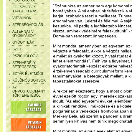
FOGYÓKÚRA
"Számunkra az ember nem egy körvonal né
EGÉSZSÉGES
homályában. A mi emberünk felfekszik a vi
TÁPLÁLKOZÁS
karját, szabaddá teszi a mellkasát. Tünete
VITAMINOK
eredménye van. Leletei és félelmei. A saját
SZÉPSÉGÁPOLÁS
kezünkbe. Mi pedig a legféltettebb kincsét
vissza, aminek védelmére felesküdtünk" -
ALTERNATÍV
GYÓGYÁSZAT
Dome-ban rendezett ünnepségen.
GYÓGYTEÁK
Mint mondta, amennyiben az egyetem az e
SZEX
végezte a feladatát, akkor a végzős hallga
elmélet és gyakorlat között, hivatástudat
PSZICHOLÓGIA
lehet ellentmondás". Felhívta a figyelmet,
SZENVEDÉLY-
gyakorlatorientált képzést előtérbe helyez
BETEGSÉGEK
érzékenyen reagáló curriculumreform ker
SZTÁR-ÉLETMÓDI
tanulmányaikat, a betegágyak mellett, a k
KÜLÖNÖS SORSOK
tapasztalatokat szerezve.
AZ
A rektor emlékeztetett, hogy a most diplom
ORVOSTUDOMÁNY
TÖRTÉNETÉBŐL
évvel ezelőtt rögtön egy "meredek szakass
indult. "Az első egyetemi évüket jelentősen
a klinikák rendkívüli működése és a köte
polgárainak a védekezés frontvonalában is 
Merkely Béla, aki szerint a pandémia drá
semmilyen kihívás nem tűnik megoldhatat
Mint mondta, az elmúlt évek alatt az egyet