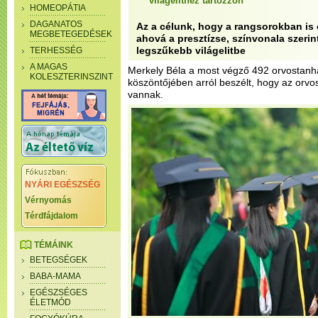
világelithez tartozzon
HOMEOPÁTIA
DAGANATOS
Az a célunk, hogy a rangsorokban is 
MEGBETEGEDÉSEK
ahová a presztízse, színvonala szerin
legszűkebb világelitbe
TERHESSÉG
A MAGAS
Merkely Béla a most végző 492 orvostanha
KOLESZTERINSZINT
köszöntőjében arról beszélt, hogy az orvo
vannak.
NYÁRI EGÉSZSÉG
Vérnyomás
Térdfájdalom
TÉMÁINK
BETEGSÉGEK
BABA-MAMA
EGÉSZSÉGES
ÉLETMÓD