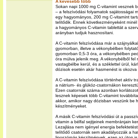
A kevesebb több
Sokan napi 1000 mg C-vitamint vesznek be
– a felszívódási folyamatok sajátosságai m
egy hagyományos, 200 mg C-vitamint tarta
telítődik. Ennek következményeként minél
a hagyományos C-vitamin tablettát a szer
arányban tudjuk hasznosítani.
A C-vitamin felszívódása már a szájnyálka
gyomorban, illetve a vékonybélben folytató
gyomorban 0,5-3 óra, a vékonybélben pedi
óra múlva jelenik meg. A vékonybélből fel
vastagbélbe kerül, és a széklettel ürül, ká
dózisok esetén akár hasmenést is okozva 
A C-vitamin felszívódása történhet aktív tr
a nátrium- és glükóz-csatornákon keresztü
Ezen csatornák száma azonban korlátozott
lesznek képesek több C-vitamint továbbíta
akkor, amikor nagy dózisban veszünk be
készítményeket.
A másik C-vitamin felszívódási út a passzí
vitamin a bélfal sejtjeinek membránjain ke
Lezajlása nem igényel energia befektetést
telítődő csatornák sem akadályozzák a hat
liposzómás készítmények, ezen az úton is