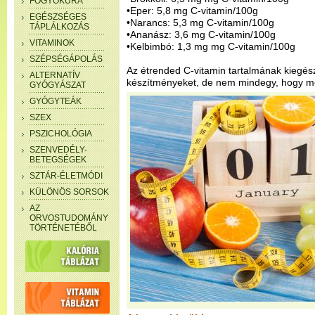
FOGYÓKÚRA
•Eper: 5,8 mg C-vitamin/100g
EGÉSZSÉGES
•Narancs: 5,3 mg C-vitamin/100g
TÁPLÁLKOZÁS
•Ananász: 3,6 mg C-vitamin/100g
VITAMINOK
•Kelbimbó: 1,3 mg mg C-vitamin/100g
SZÉPSÉGÁPOLÁS
Az étrended C-vitamin tartalmának kiegés
ALTERNATÍV
készítményeket, de nem mindegy, hogy me
GYÓGYÁSZAT
GYÓGYTEÁK
SZEX
PSZICHOLÓGIA
SZENVEDÉLY-
BETEGSÉGEK
SZTÁR-ÉLETMÓDI
KÜLÖNÖS SORSOK
AZ
ORVOSTUDOMÁNY
TÖRTÉNETÉBŐL