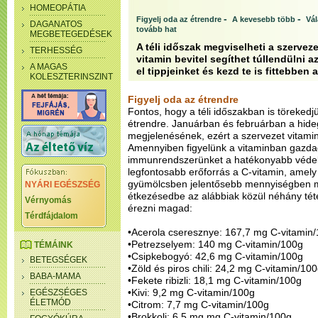
HOMEOPÁTIA
-
-
Figyelj oda az étrendre
A kevesebb több
Vál
DAGANATOS
tovább hat
MEGBETEGEDÉSEK
A téli időszak megviselheti a szervez
TERHESSÉG
vitamin bevitel segíthet túllendülni 
A MAGAS
el tippjeinket és kezd te is fittebben a
KOLESZTERINSZINT
Figyelj oda az étrendre
Fontos, hogy a téli időszakban is törekedj
étrendre. Januárban és februárban a hide
megjelenésének, ezért a szervezet vitam
Amennyiben figyelünk a vitaminban gazda
immunrendszerünket a hatékonyabb véde
legfontosabb erőforrás a C-vitamin, amel
gyümölcsben jelentősebb mennyiségben me
NYÁRI EGÉSZSÉG
étkezésedbe az alábbiak közül néhány téte
Vérnyomás
érezni magad:
Térdfájdalom
•Acerola cseresznye: 167,7 mg C-vitamin
•Petrezselyem: 140 mg C-vitamin/100g
TÉMÁINK
•Csipkebogyó: 42,6 mg C-vitamin/100g
BETEGSÉGEK
•Zöld és piros chili: 24,2 mg C-vitamin/10
BABA-MAMA
•Fekete ribizli: 18,1 mg C-vitamin/100g
•Kivi: 9,2 mg C-vitamin/100g
EGÉSZSÉGES
ÉLETMÓD
•Citrom: 7,7 mg C-vitamin/100g
•Brokkoli: 6,5 mg mg C-vitamin/100g