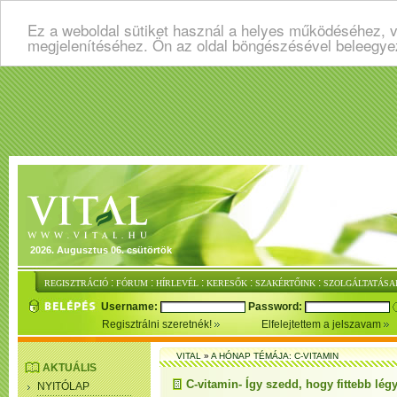
Ez a weboldal sütiket használ a helyes működéséhez, v
megjelenítéséhez. Ön az oldal böngészésével beleegye
2026. Augusztus 06. csütörtök
:
:
:
:
:
REGISZTRÁCIÓ
FÓRUM
HÍRLEVÉL
KERESŐK
SZAKÉRTŐINK
SZOLGÁLTATÁSA
Username:
Password:
Regisztrálni szeretnék!
Elfelejtettem a jelszavam
VITAL
»
A HÓNAP TÉMÁJA: C-VITAMIN
AKTUÁLIS
C-vitamin- Így szedd, hogy fittebb lég
NYITÓLAP