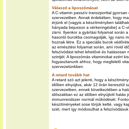
Válaszd a liposzómásat
A C-vitamin passzív transzporttal gyorsan 
szervezetben. Annak érdekében, hogy mag
érjünk el (vagyis a készítményben találh
hányada bejusson a vérkeringésbe) a C-vi
zárni. Ilyenkor a gyártási folyamat során
hasonló burokba csomagolják, így nano m
hoznak létre. Ez a speciális burok védőré
az emésztési folyamat során, ami rövid id
felszívódást tehet lehetővé és hatásosan 
szintjét. A liposzómás vitaminokat ezért k
fogyasztanunk ahhoz, hogy megfelelő vitam
szervezetünkben.
A retard tovább hat
A retard szó azt jelenti, hogy a készítmé
időben elnyújtva, akár 12 órán keresztül s
szervezetben, ennek következtében a hatás
időszakban ez az időben elnyújtott hatás j
immunrendszer normál működését. Fontos
készítményeket sose törjük ketté, vagy k
szét, mert így módosulhat a felszívódásu