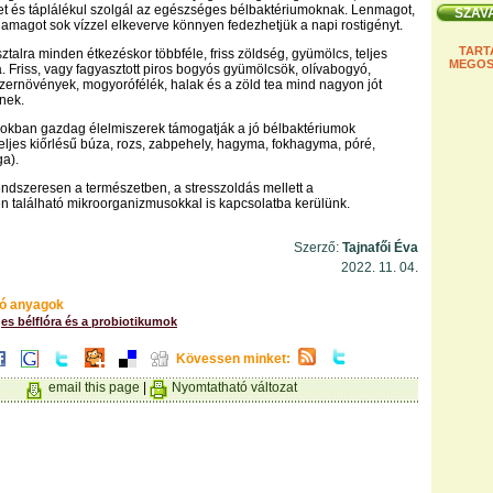
etet és táplálékul szolgál az egészséges bélbaktériumoknak. Lenmagot,
amagot sok vízzel elkeverve könnyen fedezhetjük a napi rostigényt.
TART
ztalra minden étkezéskor többféle, friss zöldség, gyümölcs, teljes
MEGOS
. Friss, vagy fagyasztott piros bogyós gyümölcsök, olívabogyó,
szernövények, mogyorófélék, halak és a zöld tea mind nagyon jót
nek.
mokban gazdag élelmiszerek támogatják a jó bélbaktériumok
eljes kiőrlésű búza, rozs, zabpehely, hagyma, fokhagyma, póré,
ga).
ndszeresen a természetben, a stresszoldás mellett a
 található mikroorganizmusokkal is kapcsolatba kerülünk.
Szerző:
Tajnafői Éva
2022. 11. 04.
ó anyagok
es bélflóra és a probiotikumok
Kövessen minket:
email this page
|
Nyomtatható változat