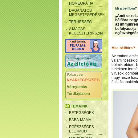
HOMEOPÁTIA
Mi a bélflóra?
DAGANATOS
MEGBETEGEDÉSEK
„Amit eszel,
bélflóra nagy
TERHESSÉG
az immunrend
befolyásolja 
A MAGAS
egészségéér
KOLESZTERINSZINT
Mi a bélflóra?
Az emberi emés
valamint ezek ge
bélmikrobiom, b
belekben termé
vírusok, gombák
nagy része hasz
NYÁRI EGÉSZSÉG
és bifidobaktér
Vérnyomás
Térdfájdalom
TÉMÁINK
BETEGSÉGEK
BABA-MAMA
EGÉSZSÉGES
ÉLETMÓD