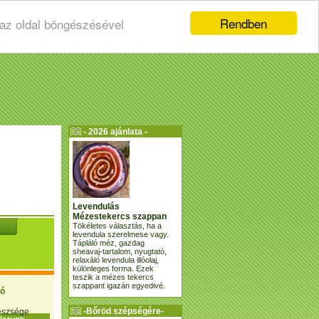
Rendben
 az oldal böngészésével
- 2026 ajánlata -
Levendulás
Mézestekercs szappan
Tökéletes választás, ha a
levendula szerelmese vagy.
Tápláló méz, gazdag
sheavaj-tartalom, nyugtató,
relaxáló levendula illóolaj,
különleges forma. Ezek
teszik a mézes tekercs
szappant igazán egyedivé.
ió
-Bőröd szépségére-
gészsége