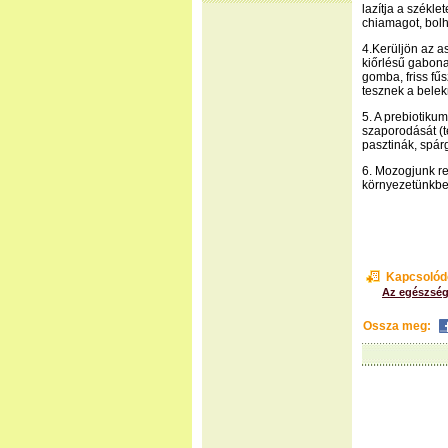
lazítja a székl
chiamagot, bolh
4.Kerüljön az as
kiőrlésű gabona
gomba, friss fű
tesznek a belek
5. A prebiotiku
szaporodását (t
pasztinák, spár
6. Mozogjunk re
környezetünkben
Kapcsolód
Az egészség
Ossza meg: