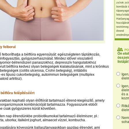
zsírok zsí
bomlását 
tápanyago
felszívódá
Hatóanyag
hozzájárul
testtömeg
étrend
eredmény
y felborul
PO
Ön elo
felboríthatja a bélflóra egyensúlyát: egészségtelen táplálkozás,
összet
tinfogyasztás, gyógyszerhasználat. Mindez idővel visszatérő
listáját
 gyomor-bélrendszeri panaszokhoz, depresszív hangulatokhoz
borult bélflóra kedvez olyan betegségek kialakulásának, mint a krónikus
etegségek (colitis ulcerosa, Crohn betegség), irritábilis
Igen
2-es típusú cukorbetegség, autoimmun betegségek (multiplex
élel
toid artritisz).
Igen
élel
 bélflóra felépítéséért
és a
kozm
árakban kapható olyan élőflórát tartalmazó étrend-kiegészítő, amely
oorganizmusok kombinációját tartalmazza. Fogyasszunk ebből
Ritk
ne csak gyógyszeres kúrát követően.
élel
den nap étrendünkbe probiotikumokat tartalmazó élelmiszer, pl.:
Nem,
a, uborka; italként joghurt, almaecet vízzel, kombucha.
soha
ámogatására kövessünk ballasztanyagokban gazdag étrendet, ami