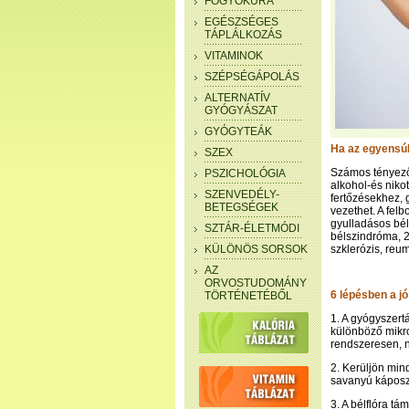
FOGYÓKÚRA
EGÉSZSÉGES
TÁPLÁLKOZÁS
VITAMINOK
SZÉPSÉGÁPOLÁS
ALTERNATÍV
GYÓGYÁSZAT
GYÓGYTEÁK
Ha az egyensúl
SZEX
Számos tényező 
PSZICHOLÓGIA
alkohol-és niko
SZENVEDÉLY-
fertőzésekhez,
BETEGSÉGEK
vezethet. A fel
gyulladásos bélb
SZTÁR-ÉLETMÓDI
bélszindróma, 
KÜLÖNÖS SORSOK
szklerózis, reuma
AZ
ORVOSTUDOMÁNY
6 lépésben a jó
TÖRTÉNETÉBŐL
1. A gyógyszert
különböző mikr
rendszeresen, 
2. Kerüljön min
savanyú káposzt
3. A bélflóra t