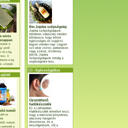
atunk
Bio Jojoba szépségolaj
Jojoba szépségolajunk
tökéletes választás minden
s-sörös
bőrtípusra, hogy bőröd
szappan
egészséges és sugárzó
legyen minden nap. Legyen
nyáink is
szó akár zsíros, pattanásos
gy sörtől
vagy száraz, érzékeny
 nő a haj,
bőrről, Jojoba
 lesz. A
Szépségolajunk mindig a
kkenti a haj
segítségedre lesz.
t, a korpát.
- Egészségpláza
ajánlatunk -
ajánló
Újratölthető
hallókészülék
Ez a Láthatatlan
ító koktél
Hallókészülék lehetővé teszi,
hogy a televíziót kényelmes,
osabb és
alacsony hangerőn
ebb
élvezhesse, és a
kből, melyek
beszélgetések, sőt a
 serkentik a