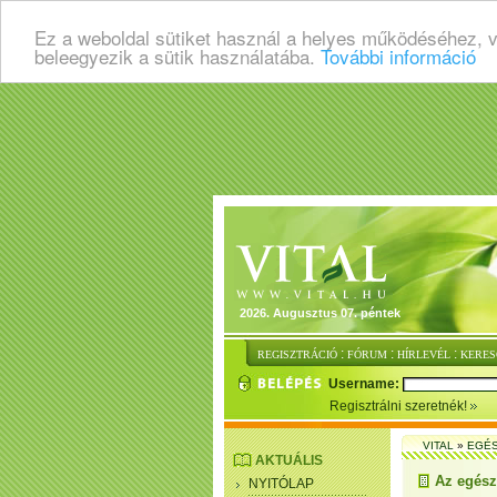
Ez a weboldal sütiket használ a helyes működéséhez, 
beleegyezik a sütik használatába.
További információ
2026. Augusztus 07. péntek
:
:
:
REGISZTRÁCIÓ
FÓRUM
HÍRLEVÉL
KERES
Username:
Regisztrálni szeretnék!
VITAL
»
EGÉ
AKTUÁLIS
Az egész
NYITÓLAP