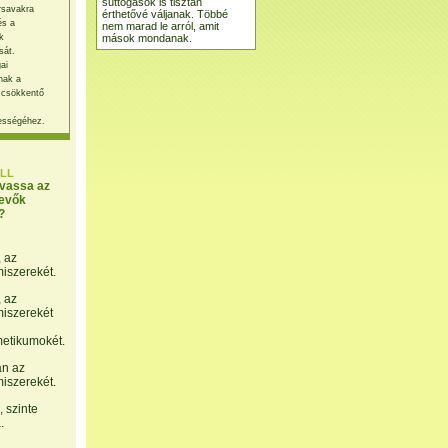
suttogások is tisztán
rsavakra
érthetővé váljanak. Többé
és a
nem marad le arról, amit
mások mondanak.
k
sát.
ai
nak a
 csökkentő
ességéhez.
LL
lvassa az
evők
?
, az
miszerekét.
, az
miszerekét
etikumokét.
án az
miszerekét.
 szinte
.