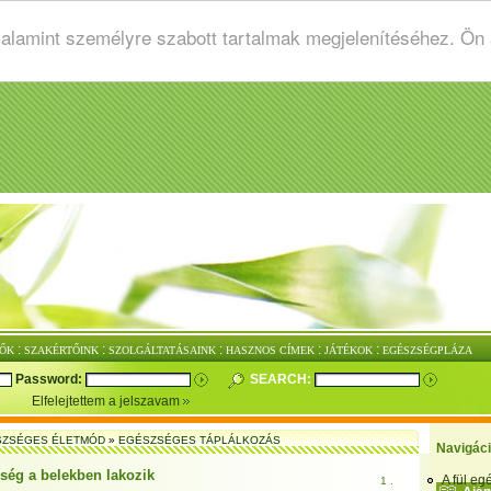
valamint személyre szabott tartalmak megjelenítéséhez. Ön
:
:
:
:
:
ŐK
SZAKÉRTŐINK
SZOLGÁLTATÁSAINK
HASZNOS CÍMEK
JÁTÉKOK
EGÉSZSÉGPLÁZA
Password:
SEARCH:
Elfelejtettem a jelszavam
SZSÉGES ÉLETMÓD
»
EGÉSZSÉGES TÁPLÁLKOZÁS
Navigác
ség a belekben lakozik
A fül e
1 .