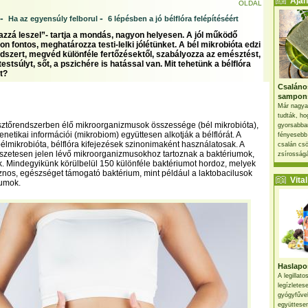
Ajánl
OLDAL
-
-
Ha az egyensúly felborul
6 lépésben a jó bélflóra felépítéséért
 azzá leszel”- tartja a mondás, nagyon helyesen. A jól működő
on fontos, meghatározza testi-lelki jólétünket. A bél mikrobióta edzi
szert, megvéd különféle fertőzésektől, szabályozza az emésztést,
testsúlyt, sőt, a pszichére is hatással van. Mit tehetünk a bélflóra
t?
Csaláno
sampon
Már nagya
tudták, ho
ztőrendszerben élő mikroorganizmusok összessége (bél mikrobióta),
gyorsabban
netikai információi (mikrobiom) együttesen alkotják a bélflórát. A
fényesebb
élmikrobióta, bélflóra kifejezések szinonimaként használatosak. A
csalán csö
szetesen jelen lévő mikroorganizmusokhoz tartoznak a baktériumok,
zsírosságá
. Mindegyikünk körülbelül 150 különféle baktériumot hordoz, melyek
nos, egészséget támogató baktérium, mint például a laktobacilusok
Vital 
iumok.
Haslapos
A legillat
legízletes
gyógyfűve
együttesen