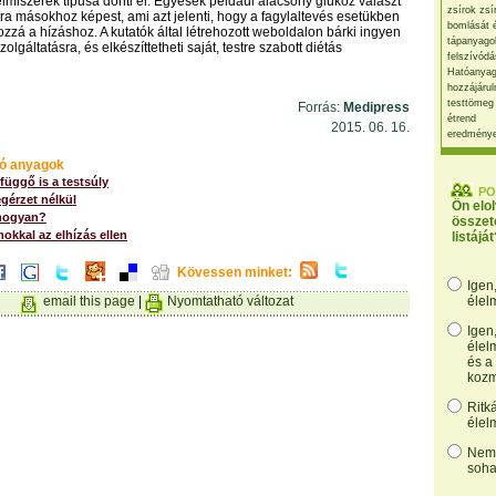
lelmiszerek típusa dönti el. Egyesek például alacsony glükóz választ
zsírok zsí
tra másokhoz képest, ami azt jelenti, hogy a fagylaltevés esetükben
bomlását 
ozzá a hízáshoz. A kutatók által létrehozott weboldalon bárki ingyen
tápanyago
zolgáltatásra, és elkészíttetheti saját, testre szabott diétás
felszívódá
Hatóanyag
hozzájárul
testtömeg
Forrás:
Medipress
étrend
2015. 06. 16.
eredmény
ó anyagok
üggő is a testsúly
PO
gérzet nélkül
Ön elo
hogyan?
összet
okkal az elhízás ellen
listáját
Kövessen minket:
Igen
email this page
|
Nyomtatható változat
élel
Igen
élel
és a
kozm
Ritk
élel
Nem,
soha