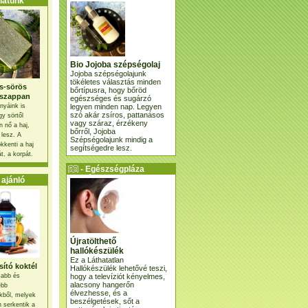
atunk
Bio Jojoba szépségolaj
Jojoba szépségolajunk
tökéletes választás minden
s-sörös
bőrtípusra, hogy bőröd
szappan
egészséges és sugárzó
legyen minden nap. Legyen
nyáink is
szó akár zsíros, pattanásos
gy sörtől
vagy száraz, érzékeny
 nő a haj,
bőrről, Jojoba
 lesz. A
Szépségolajunk mindig a
kkenti a haj
segítségedre lesz.
t, a korpát.
- Egészségpláza
ajánlatunk -
ajánló
Újratölthető
hallókészülék
Ez a Láthatatlan
ító koktél
Hallókészülék lehetővé teszi,
hogy a televíziót kényelmes,
osabb és
alacsony hangerőn
ebb
élvezhesse, és a
kből, melyek
beszélgetések, sőt a
 serkentik a