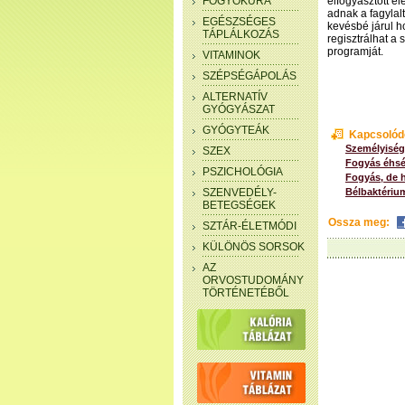
FOGYÓKÚRA
elfogyasztott é
adnak a fagylal
EGÉSZSÉGES
kevésbé járul h
TÁPLÁLKOZÁS
regisztrálhat a s
programját.
VITAMINOK
SZÉPSÉGÁPOLÁS
ALTERNATÍV
GYÓGYÁSZAT
GYÓGYTEÁK
Kapcsolód
Személyiségf
SZEX
Fogyás éhsé
PSZICHOLÓGIA
Fogyás, de 
SZENVEDÉLY-
Bélbaktérium
BETEGSÉGEK
Ossza meg:
SZTÁR-ÉLETMÓDI
KÜLÖNÖS SORSOK
AZ
ORVOSTUDOMÁNY
TÖRTÉNETÉBŐL