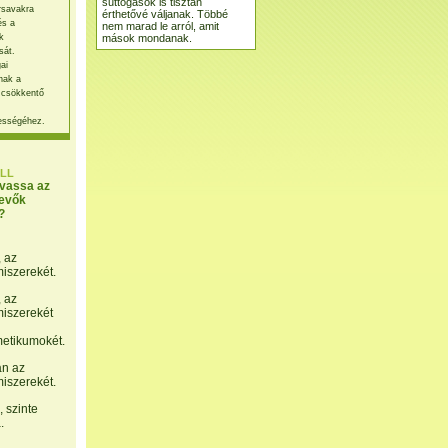
suttogások is tisztán
rsavakra
érthetővé váljanak. Többé
és a
nem marad le arról, amit
mások mondanak.
k
sát.
ai
nak a
 csökkentő
ességéhez.
LL
lvassa az
evők
?
, az
miszerekét.
, az
miszerekét
etikumokét.
án az
miszerekét.
 szinte
.