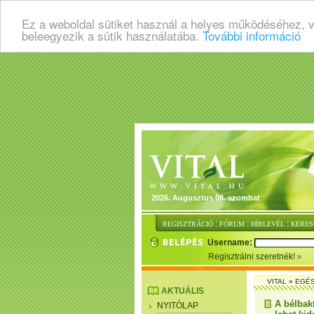
Ez a weboldal sütiket használ a helyes működéséhez, 
beleegyezik a sütik használatába.
További információ
2026. Augusztus 08. szombat
:
:
:
REGISZTRÁCIÓ
FÓRUM
HÍRLEVÉL
KERES
Username:
Regisztrálni szeretnék!
VITAL
»
EGÉ
AKTUÁLIS
A bélbak
NYITÓLAP