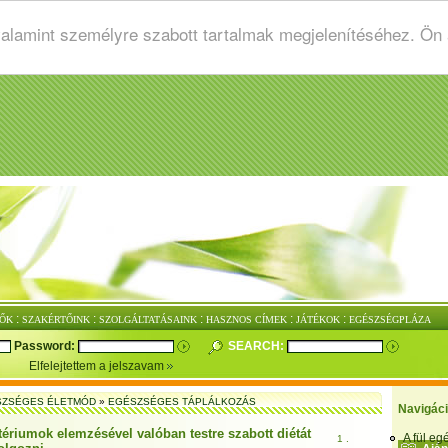
valamint személyre szabott tartalmak megjelenítéséhez. Ön
:
:
:
:
:
ŐK
SZAKÉRTŐINK
SZOLGÁLTATÁSAINK
HASZNOS CÍMEK
JÁTÉKOK
EGÉSZSÉGPLÁZA
Password:
SEARCH:
Elfelejtettem a jelszavam
SZSÉGES ÉLETMÓD
»
EGÉSZSÉGES TÁPLÁLKOZÁS
Navigác
tériumok elemzésével valóban testre szabott diétát
A fül e
1 .