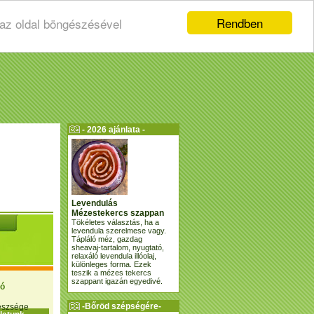
Rendben
 az oldal böngészésével
- 2026 ajánlata -
Levendulás
Mézestekercs szappan
Tökéletes választás, ha a
levendula szerelmese vagy.
Tápláló méz, gazdag
sheavaj-tartalom, nyugtató,
relaxáló levendula illóolaj,
különleges forma. Ezek
teszik a mézes tekercs
szappant igazán egyedivé.
ió
-Bőröd szépségére-
gészsége