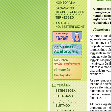
lehet ki
HOMEOPÁTIA
DAGANATOS
A legtöbb fo
MEGBETEGEDÉSEK
mennyisége a
kutatás szer
TERHESSÉG
legfontosabb
reagálnak a 
A MAGAS
KOLESZTERINSZINT
Vásároljon a
Az izraeli kuta
ki, amely megmu
és még így is ké
projektet a Weiz
„egészséges táp
fogyasztása mi
hogy az valójáb
fogyókúrás pro
nyilatkozta Dr.
NYÁRI EGÉSZSÉG
eltéréseket tap
Vérnyomás
akarunk írni va
számára.”
Térdfájdalom
Az ezer ember v
fellelhető bakt
TÉMÁINK
egyes élelmisze
BETEGSÉGEK
algoritmust, am
mikroorganizmus
BABA-MAMA
élelmiszerre.
EGÉSZSÉGES
A kutatás legje
ÉLETMÓD
önmagában még n