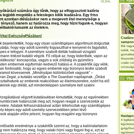
dolgozni
Ajánl
OLDAL
gyókúrázó számára úgy tűnik, hogy az elfogyasztott kalória
 legjobb megoldás a felesleges kilók leadására. Egy friss
int azonban diétázáskor nem a megevett étel mennyisége a
 tényező, hanem az határozza meg, hogy hízni fogunk-e, hogyan
bélbaktériumaink az ételekre.
 Vital EgészségPlázában!
Csaláno
sampon
tók bejelentették, hogy egy olyan számítógépes algoritmust dolgoztak
Már nagya
tatja, hogy egy adott személy fogyaszthat-e kenyeret és fagylaltot,
tudták, ho
pes-e lefogyni. A személyre szabott diéták hatásait vizsgáló
gyorsabban
mann Intézet kutatói végzik. Fő céljuk az, hogy kiderítsék, vajon az
fényesebb
lálkozás” koncepciója, vagyis a sok zöldség és gyümölcs
csalán csö
nden embernek egyformán kedvező hatású-e. A szakértők úgy vélik,
zsírosságá
an fontosabb, hogy az egyes emberek egy bizonyos testre szabott
gramot kövessenek. „Mindnyájan különbözőek vagyunk” –
 Eran Zegal, a kutatás vezetője a The Guardian napilapnak. „Óriási
Vital 
asztalhatunk az emberek reakcióiban az élelmiszerekre, ezért ha elő
lakinek egy diétát, azt mindenképpen személyre kell szabni
izsgálatával végzett kutatásukban kimutatták, hogy az egyénekben
ériumtörzsek határozzák meg azt, hogyan reagál a szervezetük az
rekre. Adataik felhasználásával aztán létrehoztak egy számítógépes
ely képes egy adott személy szervezetében jelen lévő
ok alapján előre jelezni, hogyan fog reagálni egy bizonyos
Haslapos
A legillat
legízletes
lentősebb eredménye a szakértők szerint az, hogy a kalóriatartalom
gyógyfűve
em határozza meg, hogy valaki hízni vagy fogyni fog-e, ezt az
együttesen