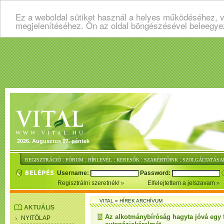
Ez a weboldal sütiket használ a helyes működéséhez, v
megjelenítéséhez. Ön az oldal böngészésével beleegye
2026. Augusztus 07. péntek
:
:
:
:
:
REGISZTRÁCIÓ
FÓRUM
HÍRLEVÉL
KERESŐK
SZAKÉRTŐINK
SZOLGÁLTATÁSA
Username:
Password:
Regisztrálni szeretnék!
Elfelejtettem a jelszavam
VITAL
»
HÍREK ARCHÍVUM
AKTUÁLIS
Az alkotmánybíróság hagyta jóvá egy f
NYITÓLAP