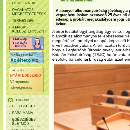
eutanáziakérelmét
HOMEOPÁTIA
DAGANATOS
A spanyol alkotmánybíróság jóváhagyta 
MEGBETEGEDÉSEK
végtagbénulásban szenvedő 25 éves nő e
édesapja próbált megakadályozni jogi út
TERHESSÉG
évben.
A MAGAS
A bírói testület egyhangúlag úgy vélte, h
KOLESZTERINSZINT
hiányzik az alkotmányos fellebbezéssel v
megsértése", amellyel az apát képviselő 
érvelt beadványában. A férfi azután fordu
hogy a Legfelsőbb Bíróság tavaly januárban
Katalán Felsőbíróság (TSJC) határozata e
elsőfokú barcelonai bíróság eutanáziát e
NYÁRI EGÉSZSÉG
Vérnyomás
Térdfájdalom
TÉMÁINK
BETEGSÉGEK
BABA-MAMA
EGÉSZSÉGES
ÉLETMÓD