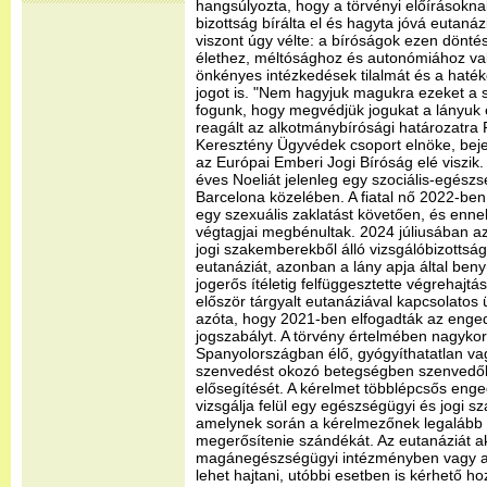
hangsúlyozta, hogy a törvényi előírásokna
bizottság bírálta el és hagyta jóvá eutanáz
viszont úgy vélte: a bíróságok ezen dönté
élethez, méltósághoz és autonómiához val
önkényes intézkedések tilalmát és a haté
jogot is. "Nem hagyjuk magukra ezeket a s
fogunk, hogy megvédjük jogukat a lányuk
reagált az alkotmánybírósági határozatra 
Keresztény Ügyvédek csoport elnöke, bejel
az Európai Emberi Jogi Bíróság elé viszik
éves Noeliát jelenleg egy szociális-egész
Barcelona közelében. A fiatal nő 2022-ben
egy szexuális zaklatást követően, és enn
végtagjai megbénultak. 2024 júliusában az
jogi szakemberekből álló vizsgálóbizotts
eutanáziát, azonban a lány apja által benyú
jogerős ítéletig felfüggesztette végrehaj
először tárgyalt eutanáziával kapcsolatos
azóta, hogy 2021-ben elfogadták az enged
jogszabályt. A törvény értelmében nagykor
Spanyolországban élő, gyógyíthatatlan vag
szenvedést okozó betegségben szenvedők
elősegítését. A kérelmet többlépcsős eng
vizsgálja felül egy egészségügyi és jogi s
amelynek során a kérelmezőnek legalább 
megerősítenie szándékát. Az eutanáziát ak
magánegészségügyi intézményben vagy a 
lehet hajtani, utóbbi esetben is kérhető 