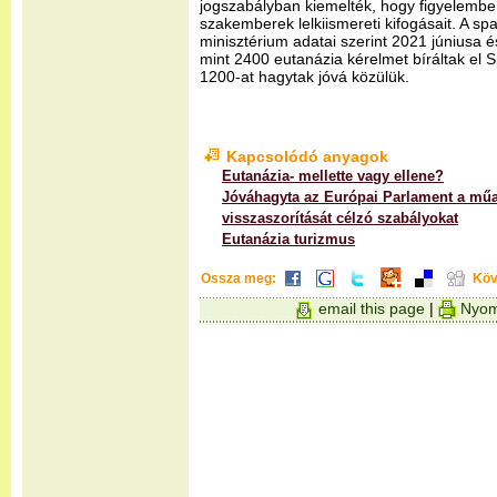
jogszabályban kiemelték, hogy figyelembe
szakemberek lelkiismereti kifogásait. A s
minisztérium adatai szerint 2021 júniusa 
mint 2400 eutanázia kérelmet bíráltak el
1200-at hagytak jóvá közülük.
Kapcsolódó anyagok
Eutanázia- mellette vagy ellene?
Jóváhagyta az Európai Parlament a mű
visszaszorítását célzó szabályokat
Eutanázia turizmus
Ossza meg:
Köv
email this page
|
Nyom