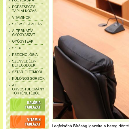
FOGYÓKÚRA
EGÉSZSÉGES
TÁPLÁLKOZÁS
VITAMINOK
SZÉPSÉGÁPOLÁS
ALTERNATÍV
GYÓGYÁSZAT
GYÓGYTEÁK
SZEX
PSZICHOLÓGIA
SZENVEDÉLY-
BETEGSÉGEK
SZTÁR-ÉLETMÓDI
KÜLÖNÖS SORSOK
AZ
ORVOSTUDOMÁNY
TÖRTÉNETÉBŐL
Legfelsőbb Bíróság igazolta a beteg dönté